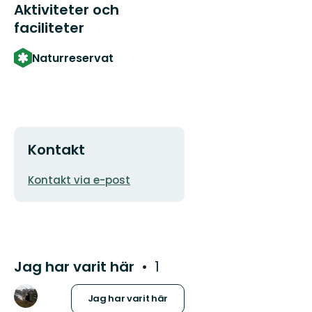
Aktiviteter och
faciliteter
Naturreservat
Kontakt
E-
Kontakt via e-post
postadress
Jag har varit här
1
Jag har varit här