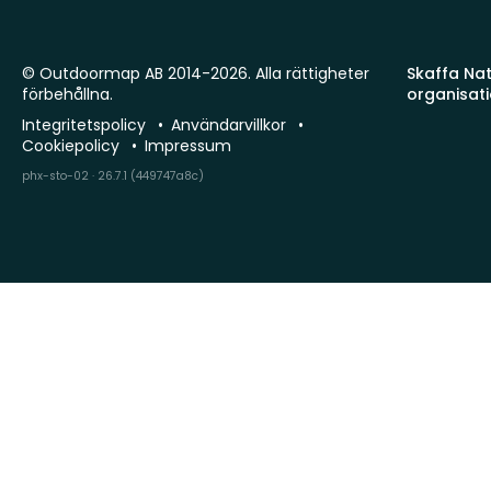
© Outdoormap AB 2014-2026. Alla rättigheter
Skaffa Natu
förbehållna.
organisat
Integritetspolicy
Användarvillkor
Cookiepolicy
Impressum
phx-sto-02 · 26.7.1 (449747a8c)