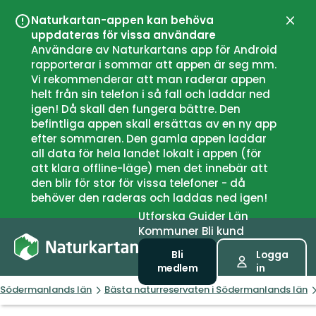
Naturkartan-appen kan behöva
Stän
uppdateras för vissa användare
Användare av Naturkartans app för Android
rapporterar i sommar att appen är seg mm.
Vi rekommenderar att man raderar appen
helt från sin telefon i så fall och laddar ned
igen! Då skall den fungera bättre. Den
befintliga appen skall ersättas av en ny app
efter sommaren. Den gamla appen laddar
all data för hela landet lokalt i appen (för
att klara offline-läge) men det innebär att
den blir för stor för vissa telefoner - då
behöver den raderas och laddas ned igen!
Utforska
Guider
Län
Kommuner
Bli kund
Bli
Logga
medlem
in
Södermanlands län
Bästa naturreservaten i Södermanlands län