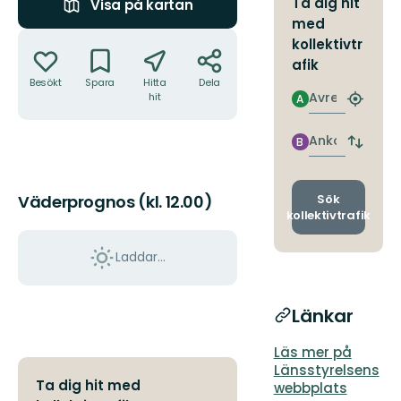
Ta dig hit
Visa på kartan
med
Åtgärder
kollektivtr
afik
Besökt
Spara
Hitta
Dela
Avresa
hit
A
Hitta
närmas
hållpla
Ankomst
B
Byt
avgång
och
ankomst
Sök
Väderprognos (kl. 12.00)
kollektivtrafik
Laddar...
Länkar
Läs mer på
Länsstyrelsens
Ta dig hit med
webbplats