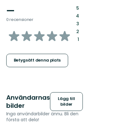
—
:
5
:
4
0 recensioner
:
3
av
:
2
:
1
5
stjärnor
Betygsätt denna plats
Användarnas
Lägg till
bilder
bilder
Inga användarbilder ännu. Bli den
första att dela!