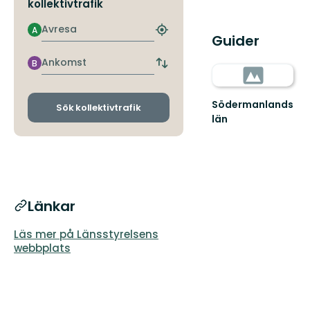
kollektivtrafik
Avresa
A
Hitta
Guider
närmaste
hållplats
Ankomst
B
Byt
avgångs-
och
Södermanlands
ankomsthållplatser
Sök kollektivtrafik
län
Länkar
Läs mer på Länsstyrelsens
webbplats