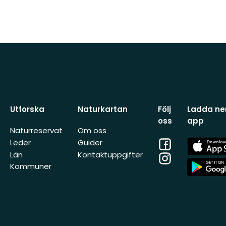
Utforska
Naturkartan
Följ
Ladda ner
oss
app
Naturreservat
Om oss
Facebook
App
Leder
Guider
Store
Län
Kontaktuppgifter
Instagram
App
Kommuner
Store