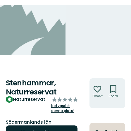
Stenhammar,
Åtgärder
Naturreservat
Besökt
Spara
Hitt
av
Naturreservat
hit
5
betygsätt
stjärnor
denna plats!
Län:
Södermanlands län