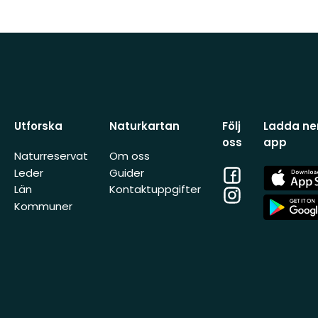
Utforska
Naturkartan
Följ
Ladda ner
oss
app
Naturreservat
Om oss
Facebook
App
Leder
Guider
Store
Län
Kontaktuppgifter
Instagram
App
Kommuner
Store