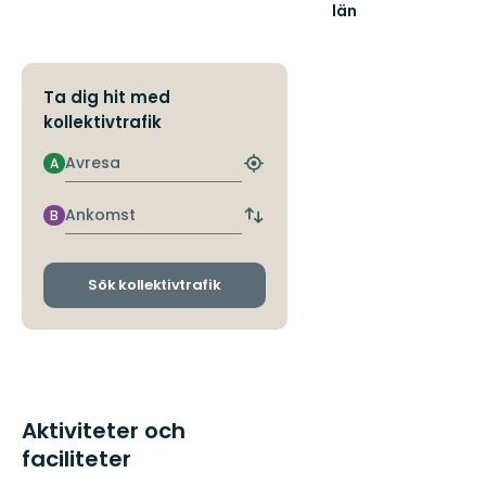
län
Ta dig hit med
kollektivtrafik
Avresa
A
Hitta
närmaste
hållplats
Ankomst
B
Byt
avgångs-
och
ankomsthållplatser
Sök kollektivtrafik
Aktiviteter och
faciliteter