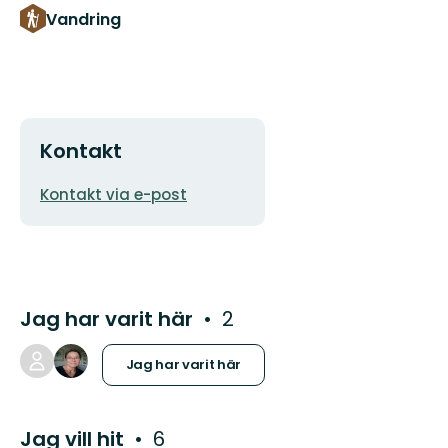
Vandring
Kontakt
E-
Kontakt via e-post
postadress
Jag har varit här
2
Jag har varit här
Jag vill hit
6