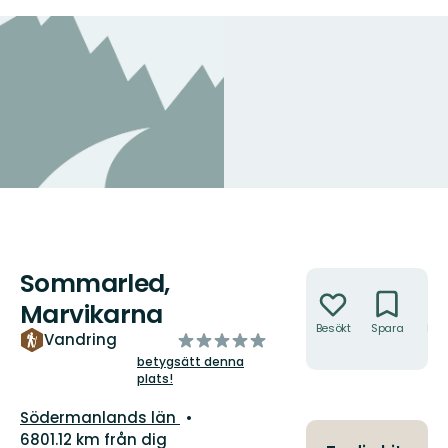
Sommarled,
Åtgärder
Marvikarna
Besökt
Spara
Hitt
av
Vandring
hit
5
betygsätt denna
plats!
stjärnor
Län:
Södermanlands län
6801.12 km från dig