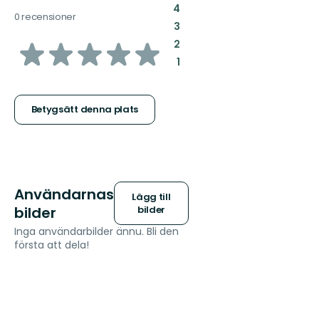
:
4
0 recensioner
:
3
av
:
2
:
1
5
stjärnor
Betygsätt denna plats
Användarnas
Lägg till
bilder
bilder
Inga användarbilder ännu. Bli den
första att dela!