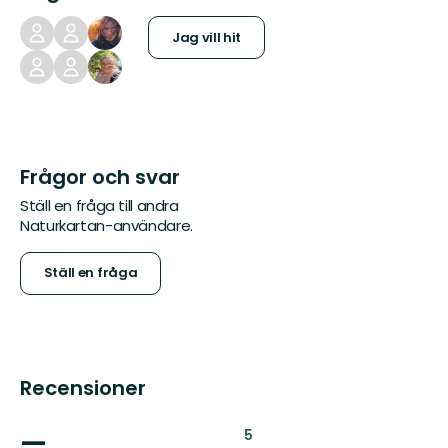
Jag vill hit
Frågor och svar
Ställ en fråga till andra
Naturkartan-användare.
Ställ en fråga
Recensioner
—
:
5