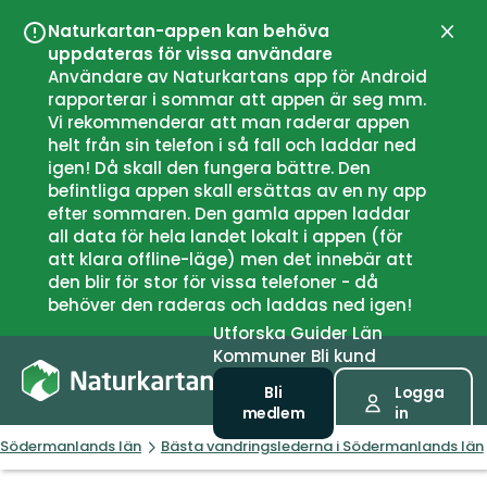
Naturkartan-appen kan behöva
Stän
uppdateras för vissa användare
Användare av Naturkartans app för Android
rapporterar i sommar att appen är seg mm.
Vi rekommenderar att man raderar appen
helt från sin telefon i så fall och laddar ned
igen! Då skall den fungera bättre. Den
befintliga appen skall ersättas av en ny app
efter sommaren. Den gamla appen laddar
all data för hela landet lokalt i appen (för
att klara offline-läge) men det innebär att
den blir för stor för vissa telefoner - då
behöver den raderas och laddas ned igen!
Utforska
Guider
Län
Kommuner
Bli kund
Bli
Logga
medlem
in
Södermanlands län
Bästa vandringslederna i Södermanlands län