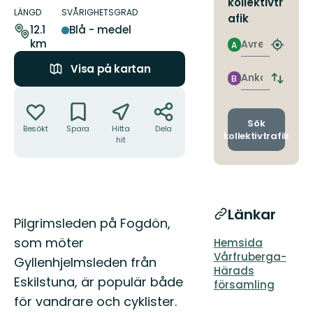
kollektivtr
om
LÄNGD
SVÅRIGHETSGRAD
afik
leden
12.1
Blå - medel
km
Avresa
A
Hitta
närmas
Visa på kartan
hållpla
Ankomst
B
Byt
Åtgärder
avgång
och
ankomst
Sök
Besökt
Spara
Hitta
Dela
kollektivtrafik
hit
Länkar
Beskrivning
Pilgrimsleden på Fogdön,
som möter
Hemsida
Vårfruberga-
Gyllenhjelmsleden från
Härads
Eskilstuna, är populär både
församling
för vandrare och cyklister.