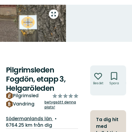
Gå
till
helskärmsläge
Pilgrimsleden
Åtgärder
Fogdön, etapp 3,
Besökt
Spara
Hitt
Helgaröleden
hit
av
Pilgrimsled
5
betygsätt denna
Vandring
plats!
stjärnor
Län:
Södermanlands län
Ta dig hit
6764.25 km från dig
med
Information