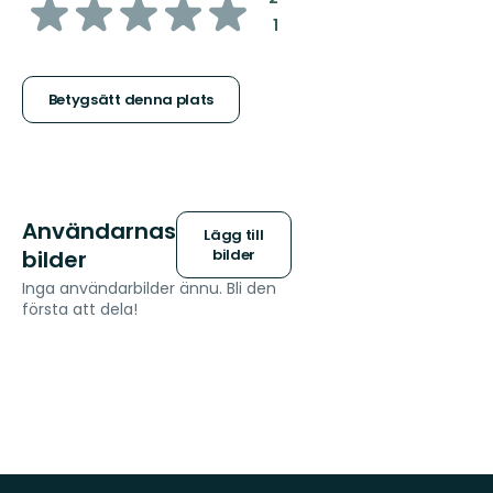
av
:
1
5
stjärnor
Betygsätt denna plats
Användarnas
Lägg till
bilder
bilder
Inga användarbilder ännu. Bli den
första att dela!