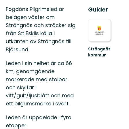
Guider
Fogdöns Pilgrimsled är
belägen väster om
Strängnäs och sträcker sig
från S:t Eskils källa i
utkanten av Strängnäs till
Björsund.
Strängnäs
kommun
Välkommen
Leden i sin helhet är ca 66
till
km, genomgående
Strängnäs
fantastiska
markerade med stolpar
natur!
och skyltar i
vitt/gult/ljusblått och med
ett pilgrimsmärke i svart.
Leden är uppdelade i fyra
etapper: