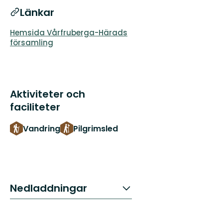
Länkar
Hemsida Vårfruberga-Härads
församling
Aktiviteter och
faciliteter
Vandring
Pilgrimsled
Nedladdningar