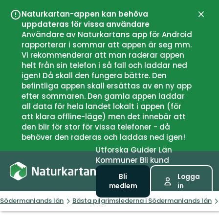
Naturkartan-appen kan behöva
Stän
uppdateras för vissa användare
Användare av Naturkartans app för Android
rapporterar i sommar att appen är seg mm.
Vi rekommenderar att man raderar appen
helt från sin telefon i så fall och laddar ned
igen! Då skall den fungera bättre. Den
befintliga appen skall ersättas av en ny app
efter sommaren. Den gamla appen laddar
all data för hela landet lokalt i appen (för
att klara offline-läge) men det innebär att
den blir för stor för vissa telefoner - då
behöver den raderas och laddas ned igen!
Utforska
Guider
Län
Kommuner
Bli kund
Bli
Logga
medlem
in
Södermanlands län
Bästa pilgrimslederna i Södermanlands län