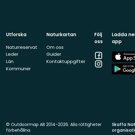
Utforska
Naturkartan
Följ
Ladda ner
oss
app
Naturreservat
Om oss
Facebook
App
Leder
Guider
Store
Län
Kontaktuppgifter
Instagram
App
Kommuner
Store
© Outdoormap AB 2014-2026. Alla rättigheter
Skaffa Natu
förbehållna.
organisat