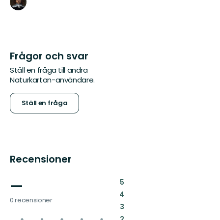
Frågor och svar
Ställ en fråga till andra
Naturkartan-användare.
Ställ en fråga
Recensioner
—
:
5
:
4
0 recensioner
:
3
:
2