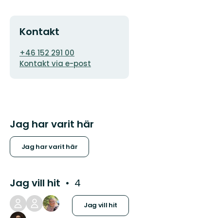
Kontakt
E-
+46 152 291 00
postadress
Kontakt via e-post
Jag har varit här
Jag har varit här
Jag vill hit
4
Jag vill hit