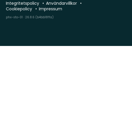
Integritetspolicy
Användarvillkor
Cookiepolicy
Impressum
phx-sto-01 · 26.8.6 (b4bb18ffa)