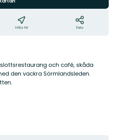
 kartan
Hitta hit
Dela
 slottsrestaurang och café, skåda
utmed den vackra Sörmlandsleden.
tten.