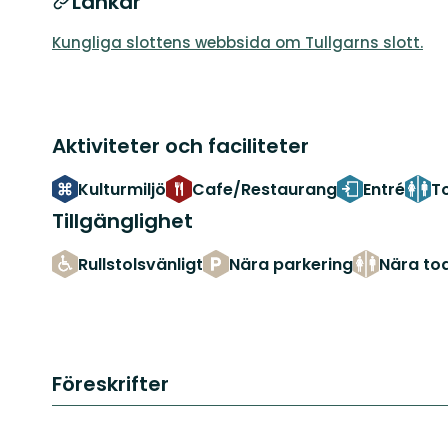
Länkar
Kungliga slottens webbsida om Tullgarns slott.
Aktiviteter och faciliteter
Kulturmiljö
Cafe/Restaurang
Entré
T
Tillgänglighet
Rullstolsvänligt
Nära parkering
Nära toa
Föreskrifter