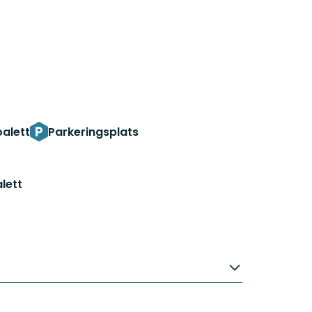
oalett
Parkeringsplats
lett