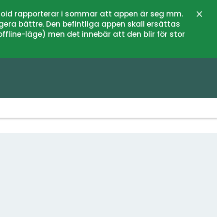
oid rapporterar i sommar att appen är seg mm.
Stän
gera bättre. Den befintliga appen skall ersättas
fline-läge) men det innebär att den blir för stor