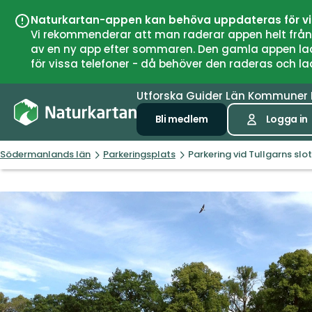
Naturkartan-appen kan behöva uppdateras för v
Vi rekommenderar att man raderar appen helt från si
av en ny app efter sommaren. Den gamla appen laddar
för vissa telefoner - då behöver den raderas och l
Utforska
Guider
Län
Kommuner
Bli medlem
Logga in
Södermanlands län
Parkeringsplats
Parkering vid Tullgarns slot