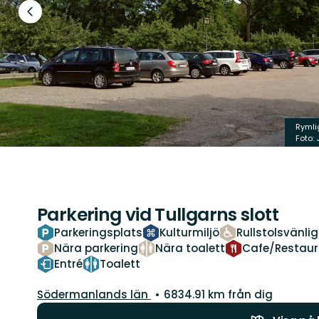
Föregående
bild
Rymli
Foto:
Parkering vid Tullgarns slott
Parkeringsplats
Kulturmiljö
Rullstolsvänlig
Nära parkering
Nära toalett
Cafe/Restau
Entré
Toalett
Län:
Södermanlands län
6834.91 km från dig