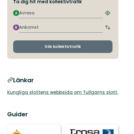
Ta dig hit med kollektivtrafik
Avresa
A
Hitta
närmaste
hållplats
Ankomst
B
Byt
avgångs-
och
ankomsthållp
Sök kollektivtrafik
Länkar
Kungliga slottens webbsida om Tullgarns slott.
Guider