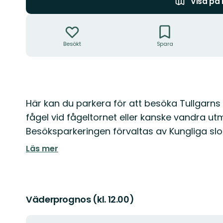
Visa på
Åtgärder
Besökt
Spara
Beskrivning
Här kan du parkera för att besöka Tullgarns
fågel vid fågeltornet eller kanske vandra 
Besöksparkeringen förvaltas av Kungliga slo
Läs mer
Väderprognos (kl. 12.00)