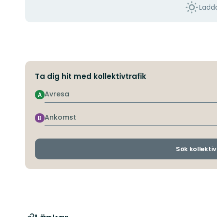
Ladda
Ta dig hit med kollektivtrafik
Avresa
A
Ankomst
B
Sök kollektiv