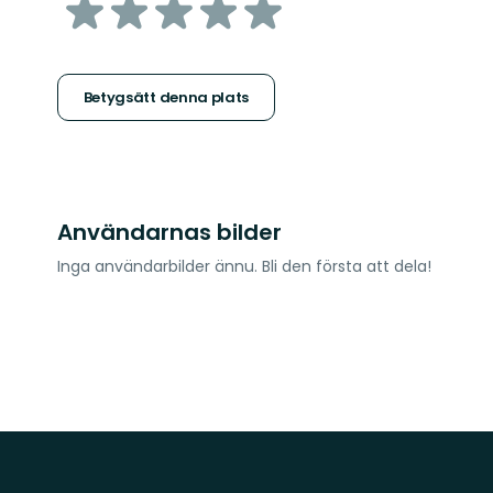
av
5
stjärnor
Betygsätt denna plats
Användarnas bilder
Inga användarbilder ännu. Bli den första att dela!