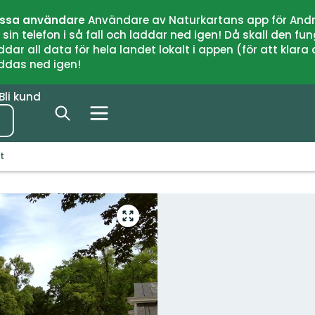
issa användare
Användare av Naturkartans app för Andr
n telefon i så fall och laddar ned igen! Då skall den fun
 all data för hela landet lokalt i appen (för att klara of
addas ned igen!
Bli kund
t
Gå
till
helskärmsläge