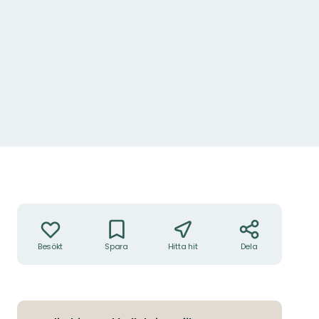
Från parkeringen är det nära till slottet.
Foto: Johanna Lundberg
Åtgärder
Besökt
Spara
Hitta hit
Dela