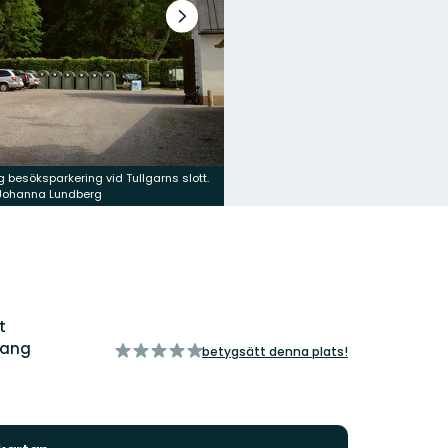
Nästa
bildspel
g besöksparkering vid Tullgarns slott.
 Johanna Lundberg
t
rang
av
betygsätt denna plats!
5
stjärnor