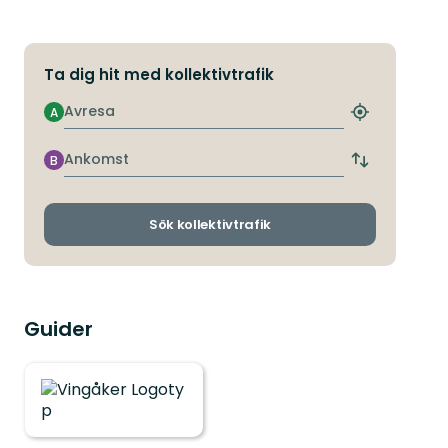
Ta dig hit med kollektivtrafik
Avresa
A
Hitta
närmaste
hållplats
Ankomst
B
Byt
avgångs-
och
ankomsthållp
Sök kollektivtrafik
Guider