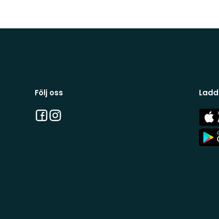
Följ oss
Ladd
Facebook
Instagram
App
Stor
App
Stor