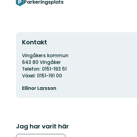
Parkeringsplats
Kontakt
Adress
Vingåkers kommun
643 80 Vingåker
Telefon: 0151-193 51
Växel: 0151-191 00
E-
Ellinor Larsson
postadress
Jag har varit här