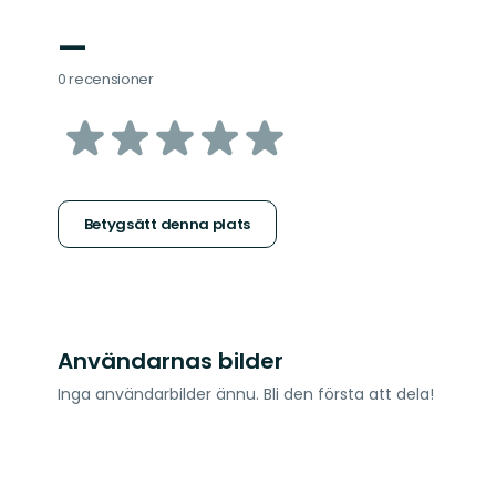
—
0 recensioner
av
5
stjärnor
Betygsätt denna plats
Användarnas bilder
Inga användarbilder ännu. Bli den första att dela!