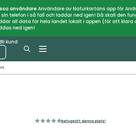
issa användare
Användare av Naturkartans app för Andr
n telefon i så fall och laddar ned igen! Då skall den fun
 all data för hela landet lokalt i appen (för att klara of
addas ned igen!
Bli kund
na
av
betygsätt denna plats!
5
stjärnor