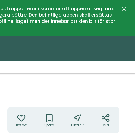
oid rapporterar i sommar att appen är seg mm.
Stän
gera bättre. Den befintliga appen skall ersättas
fline-läge) men det innebär att den blir för stor
Åtgärder
Besökt
Spara
Hitta hit
Dela