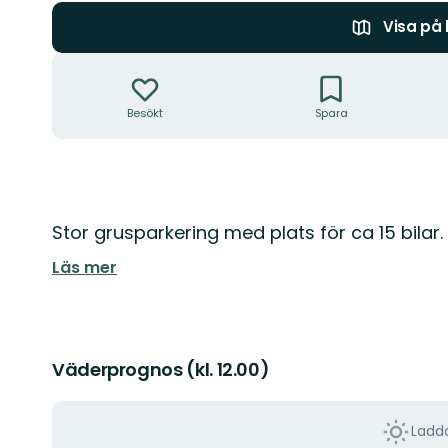
Visa på
Åtgärder
Besökt
Spara
Beskrivning
Stor grusparkering med plats för ca 15 bilar.
Läs mer
Väderprognos (kl. 12.00)
Ladda