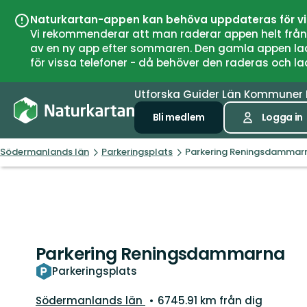
Naturkartan-appen kan behöva uppdateras för v
Vi rekommenderar att man raderar appen helt från si
av en ny app efter sommaren. Den gamla appen laddar
för vissa telefoner - då behöver den raderas och l
Utforska
Guider
Län
Kommuner
Bli medlem
Logga in
Södermanlands län
Parkeringsplats
Parkering Reningsdammar
Parkering Reningsdammarna
Parkeringsplats
Län:
Södermanlands län
6745.91 km från dig