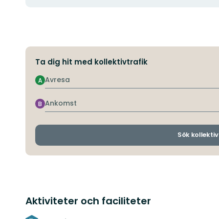
Ta dig hit med kollektivtrafik
Avresa
A
Ankomst
B
Sök kollektiv
Aktiviteter och faciliteter