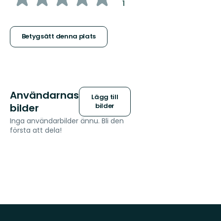
:
1
5
stjärnor
Betygsätt denna plats
Användarnas
Lägg till
bilder
bilder
Inga användarbilder ännu. Bli den
första att dela!