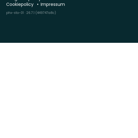
Cookiepolicy
Impressum
phx-sto-01 · 26.7.1 (449747a8c)