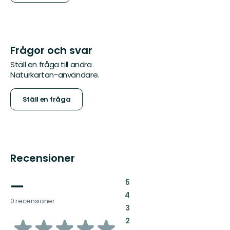
Frågor och svar
Ställ en fråga till andra
Naturkartan-användare.
Ställ en fråga
Recensioner
—
:
5
:
4
0 recensioner
:
3
av
:
2