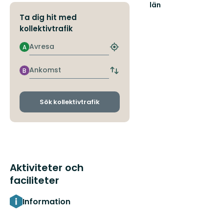
län
Ta dig hit med
kollektivtrafik
Avresa
A
Hitta
närmaste
hållplats
Ankomst
B
Byt
avgångs-
och
ankomsthållplatser
Sök kollektivtrafik
Aktiviteter och
faciliteter
Information