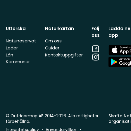
Utforska
Naturkartan
Följ
Ladda ner
oss
app
Naturreservat
Om oss
Facebook
App
Leder
Guider
Store
Län
Kontaktuppgifter
Instagram
App
Kommuner
Store
© Outdoormap AB 2014-2026. Alla rättigheter
Skaffa Natu
förbehållna.
organisat
Integritetspolicy
Användarvillkor