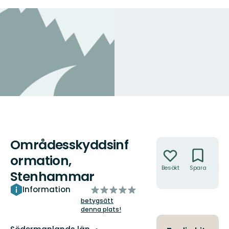
Områdesskyddsinf
Åtgärder
ormation,
Besökt
Spara
Hitt
Stenhammar
hit
av
Information
5
betygsätt
denna plats!
stjärnor
Län: