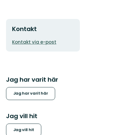
Kontakt
E-
Kontakt via e-post
postadress
Jag har varit här
Jag har varit här
Jag vill hit
Jag vill hit