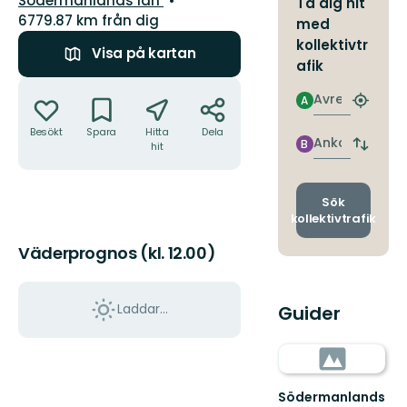
Södermanlands län
Ta dig hit
6779.87 km från dig
med
kollektivtr
Visa på kartan
afik
Åtgärder
Avresa
A
Hitta
närmas
Besökt
Spara
Hitta
Dela
hållpla
Ankomst
B
hit
Byt
avgång
och
ankomst
Sök
kollektivtrafik
Väderprognos (kl. 12.00)
Laddar...
Guider
Södermanlands