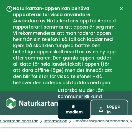
Naturkartan-appen kan behöva
Stän
uppdateras för vissa användare
Användare av Naturkartans app för Android
rapporterar i sommar att appen är seg mm.
Vi rekommenderar att man raderar appen
helt från sin telefon i så fall och laddar ned
igen! Då skall den fungera bättre. Den
befintliga appen skall ersättas av en ny app
efter sommaren. Den gamla appen laddar
all data för hela landet lokalt i appen (för
att klara offline-läge) men det innebär att
den blir för stor för vissa telefoner - då
behöver den raderas och laddas ned igen!
Utforska
Guider
Län
Kommuner
Bli kund
Bli
Logga
medlem
in
Södermanlands län
Information
Områdesskyddsinformation,