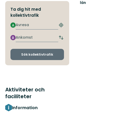
län
Ta dig hit med
kollektivtrafik
Avresa
A
Hitta
närmaste
hållplats
Ankomst
B
Byt
avgångs-
och
ankomsthållplatser
Sök kollektivtrafik
Aktiviteter och
faciliteter
Information