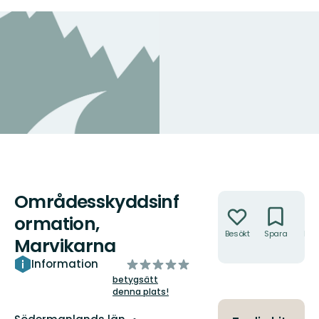
Områdesskyddsinf
Åtgärder
ormation,
Besökt
Spara
Hitt
Marvikarna
hit
av
Information
5
betygsätt
denna plats!
stjärnor
Län: