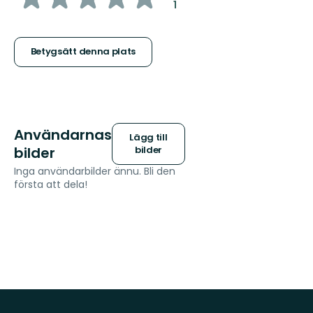
:
1
5
stjärnor
Betygsätt denna plats
Användarnas
Lägg till
bilder
bilder
Inga användarbilder ännu. Bli den
första att dela!