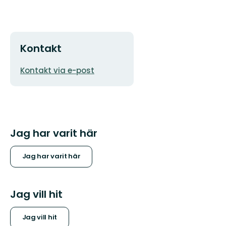
Kontakt
E-
Kontakt via e-post
postadress
Jag har varit här
Jag har varit här
Jag vill hit
Jag vill hit