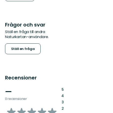
Frågor och svar
Ställ en fråga till andra
Naturkartan-användare.
Ställ en fråga
Recensioner
—
:
5
:
4
0 recensioner
:
3
av
:
2