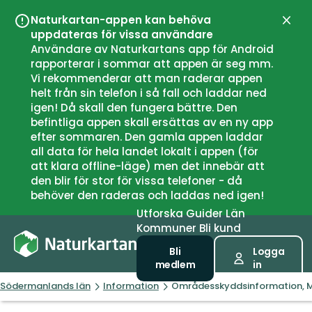
Naturkartan-appen kan behöva
Stän
uppdateras för vissa användare
Användare av Naturkartans app för Android
rapporterar i sommar att appen är seg mm.
Vi rekommenderar att man raderar appen
helt från sin telefon i så fall och laddar ned
igen! Då skall den fungera bättre. Den
befintliga appen skall ersättas av en ny app
efter sommaren. Den gamla appen laddar
all data för hela landet lokalt i appen (för
att klara offline-läge) men det innebär att
den blir för stor för vissa telefoner - då
behöver den raderas och laddas ned igen!
Utforska
Guider
Län
Kommuner
Bli kund
Bli
Logga
medlem
in
Södermanlands län
Information
Områdesskyddsinformation, M