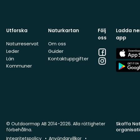
Utforska
Naturkartan
Följ
Ladda ner
oss
app
Naturreservat
Om oss
Facebook
App
Leder
Guider
Store
Län
Kontaktuppgifter
Instagram
App
Kommuner
Store
© Outdoormap AB 2014-2026. Alla rättigheter
Skaffa Natu
förbehållna.
organisat
Integritetspolicy
Användarvillkor