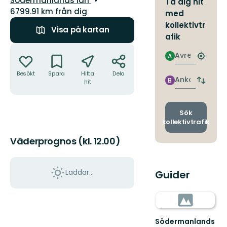
Södermanlands län
Ta dig hit
6799.91 km från dig
med
kollektivtr
Visa på kartan
afik
Åtgärder
Avresa
A
Hitta
närmas
Besökt
Spara
Hitta
Dela
hållpla
Ankomst
B
hit
Byt
avgång
och
ankomst
Sök
kollektivtrafik
Väderprognos (kl. 12.00)
Laddar...
Guider
Södermanlands