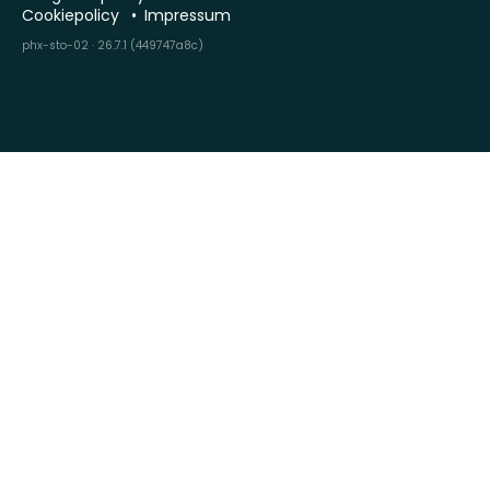
Cookiepolicy
Impressum
phx-sto-02 · 26.7.1 (449747a8c)