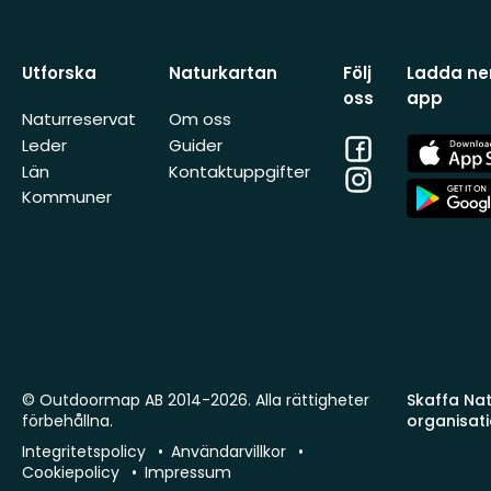
Utforska
Naturkartan
Följ
Ladda ner
oss
app
Naturreservat
Om oss
Facebook
App
Leder
Guider
Store
Län
Kontaktuppgifter
Instagram
App
Kommuner
Store
© Outdoormap AB 2014-2026. Alla rättigheter
Skaffa Natu
förbehållna.
organisat
Integritetspolicy
Användarvillkor
Cookiepolicy
Impressum