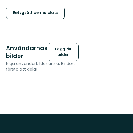
5
stjärnor
Betygsätt denna plats
Användarnas
Lägg till
bilder
bilder
Inga användarbilder ännu. Bli den
första att dela!