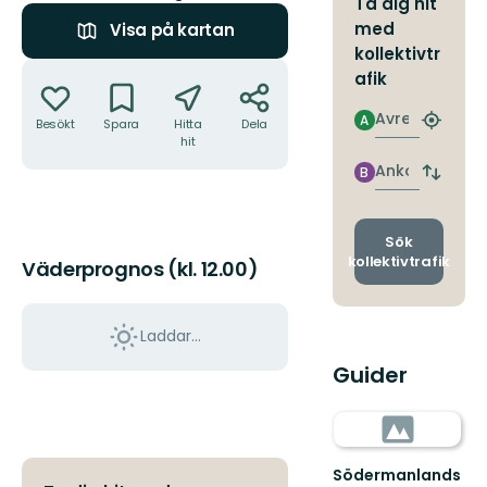
Ta dig hit
med
Visa på kartan
kollektivtr
Åtgärder
afik
Avresa
A
Besökt
Spara
Hitta
Dela
Hitta
hit
närmas
hållpla
Ankomst
B
Byt
avgång
och
ankomst
Sök
kollektivtrafik
Väderprognos (kl. 12.00)
Laddar...
Guider
Södermanlands