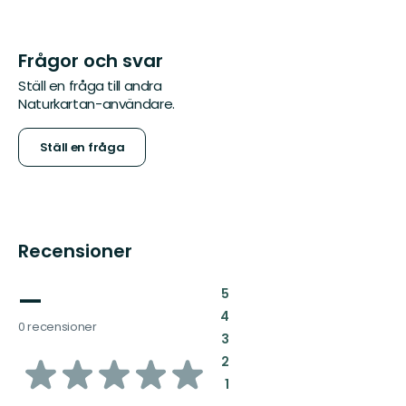
Frågor och svar
Ställ en fråga till andra
Naturkartan-användare.
Ställ en fråga
Recensioner
—
:
5
:
4
0 recensioner
:
3
av
:
2
:
1