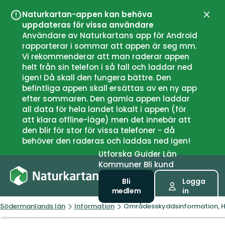
Naturkartan-appen kan behöva
Stän
uppdateras för vissa användare
Användare av Naturkartans app för Android
rapporterar i sommar att appen är seg mm.
Vi rekommenderar att man raderar appen
helt från sin telefon i så fall och laddar ned
igen! Då skall den fungera bättre. Den
befintliga appen skall ersättas av en ny app
efter sommaren. Den gamla appen laddar
all data för hela landet lokalt i appen (för
att klara offline-läge) men det innebär att
den blir för stor för vissa telefoner - då
behöver den raderas och laddas ned igen!
Utforska
Guider
Län
Kommuner
Bli kund
Bli
Logga
medlem
in
Södermanlands län
Information
Områdesskyddsinformation, 