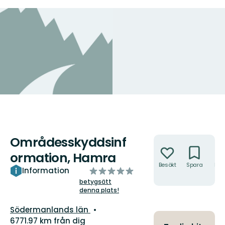
Områdesskyddsinf
Åtgärder
ormation, Hamra
Besökt
Spara
Hitt
av
Information
hit
5
betygsätt
denna plats!
stjärnor
Län:
Södermanlands län
6771.97 km från dig