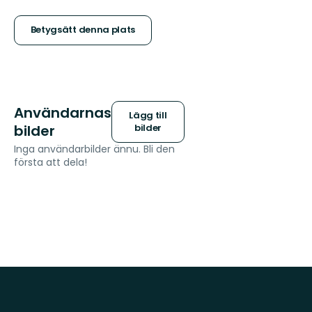
5
stjärnor
Betygsätt denna plats
Användarnas
Lägg till
bilder
bilder
Inga användarbilder ännu. Bli den
första att dela!