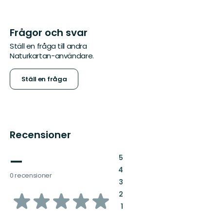
Frågor och svar
Ställ en fråga till andra
Naturkartan-användare.
Ställ en fråga
Recensioner
—
:
5
:
4
0 recensioner
:
3
av
:
2
:
1