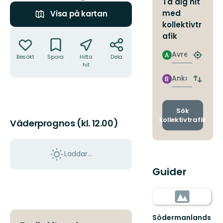
Ta dig hit
med
Visa på kartan
kollektivtr
Åtgärder
afik
Avresa
A
Besökt
Spara
Hitta
Dela
Hitta
hit
närmas
hållpla
Ankomst
B
Byt
avgång
och
ankomst
Sök
kollektivtrafik
Väderprognos (kl. 12.00)
Laddar...
Guider
Södermanlands