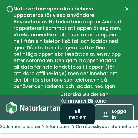
Naturkartan-appen kan behöva
Stän
uppdateras för vissa användare
Användare av Naturkartans app för Android
rapporterar i sommar att appen är seg mm.
Vi rekommenderar att man raderar appen
helt från sin telefon i så fall och laddar ned
igen! Då skall den fungera bättre. Den
befintliga appen skall ersättas av en ny app
efter sommaren. Den gamla appen laddar
all data för hela landet lokalt i appen (för
att klara offline-läge) men det innebär att
den blir för stor för vissa telefoner - då
behöver den raderas och laddas ned igen!
Utforska
Guider
Län
Kommuner
Bli kund
Bli
Logga
medlem
in
Södermanlands län
Information
Områdesskyddsinformation, 