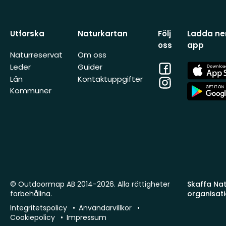
Utforska
Naturkartan
Följ
Ladda ner
oss
app
Naturreservat
Om oss
Facebook
App
Leder
Guider
Store
Län
Kontaktuppgifter
Instagram
App
Kommuner
Store
© Outdoormap AB 2014-2026. Alla rättigheter
Skaffa Natu
förbehållna.
organisat
Integritetspolicy
Användarvillkor
Cookiepolicy
Impressum