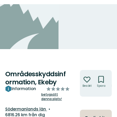
Områdesskyddsinf
Åtgärder
ormation, Ekeby
Besökt
Spara
Hitt
av
Information
hit
5
betygsätt
denna plats!
stjärnor
Län:
Södermanlands län
6816.26 km från dig