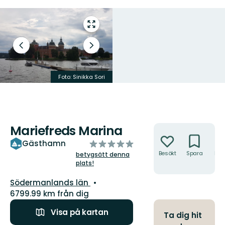
Gå
till
helskärmsläge
Föregående
Nästa
bild
bildspel
Foto:
Sinikka Sori
Mariefreds Marina
Åtgärder
av
Gästhamn
5
Besökt
Spara
Hitt
betygsätt denna
hit
plats!
stjärnor
Län:
Södermanlands län
6799.99 km från dig
Visa på kartan
Ta dig hit