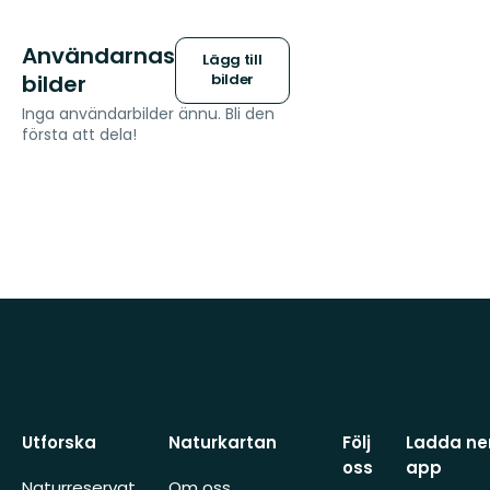
Användarnas
Lägg till
bilder
bilder
Inga användarbilder ännu. Bli den
första att dela!
Utforska
Naturkartan
Följ
Ladda ner
oss
app
Naturreservat
Om oss