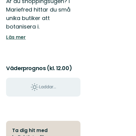
Är du shoppingsugen? I
Strängnäs
Mariefred hittar du små
fantastiska
natur!
unika butiker att
botanisera i.
Läs mer
Väderprognos (kl. 12.00)
Laddar...
Ta dig hit med