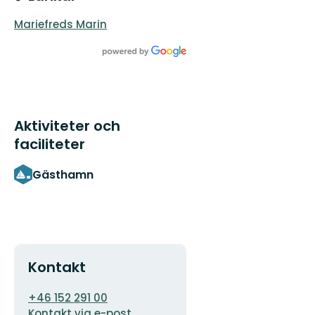
Mariefreds Marin
Aktiviteter och
faciliteter
Gästhamn
Kontakt
E-
+46 152 291 00
postadress
Kontakt via e-post