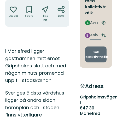
med
Åtgärder
kollektivtr
afik
Besökt
Spara
Hitta
Dela
hit
Avresa
A
Hitta
närmas
hållpla
Ankomst
B
Byt
avgång
och
Beskrivning
I Mariefred ligger
ankomst
Sök
kollektivtrafik
gästhamnen mitt emot
Gripsholms slott och med
någon minuts promenad
upp till stadskärnan.
Adress
Sveriges äldsta värdshus
Gripsholmsväge
ligger på andra sidan
11
hamnplan och i staden
647 30
Mariefred
finns ytterligare