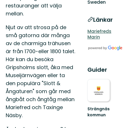
Sweden
restauranger att välja
mellan.
Länkar
Njut av att strosa på de
Mariefreds
små gatorna där många
Marin
av de charmiga trähusen
är från 1700-eller 1800 talet.
Här kan du besöka
Gripsholms slott, åka med
Guider
Museijärnvägen eller ta
den populära "Slott &
Ångaturen" som går med
ångbåt och ångtåg mellan
Mariefred och Taxinge
Strängnäs
Näsby.
kommun
Välkommen
till