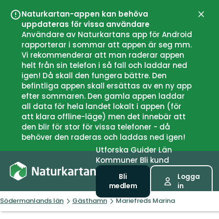
Naturkartan-appen kan behöva
Stän
uppdateras för vissa användare
Användare av Naturkartans app för Android
rapporterar i sommar att appen är seg mm.
Vi rekommenderar att man raderar appen
helt från sin telefon i så fall och laddar ned
igen! Då skall den fungera bättre. Den
befintliga appen skall ersättas av en ny app
efter sommaren. Den gamla appen laddar
all data för hela landet lokalt i appen (för
att klara offline-läge) men det innebär att
den blir för stor för vissa telefoner - då
behöver den raderas och laddas ned igen!
Utforska
Guider
Län
Kommuner
Bli kund
Bli
Logga
medlem
in
Södermanlands län
Gästhamn
Mariefreds Marina