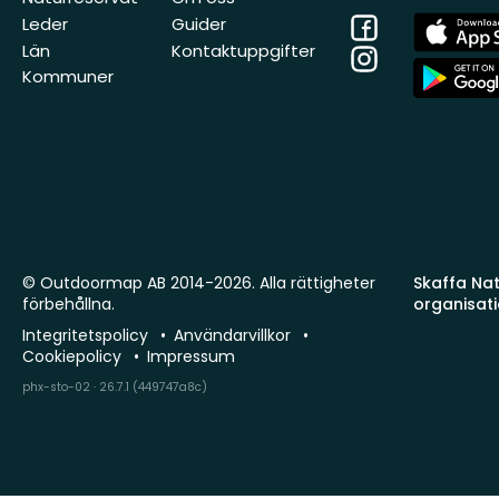
Facebook
App
Leder
Guider
Store
Län
Kontaktuppgifter
Instagram
App
Kommuner
Store
© Outdoormap AB 2014-2026. Alla rättigheter
Skaffa Natu
förbehållna.
organisat
Integritetspolicy
Användarvillkor
Cookiepolicy
Impressum
phx-sto-02 · 26.7.1 (449747a8c)