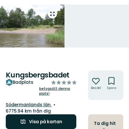
Gå
till
helskärmsläge
Kungsbergsbadet
Åtgärder
av
Badplats
5
Besökt
Spara
Hitt
betygsätt denna
hit
plats!
stjärnor
Län:
Södermanlands län
6775.94 km från dig
Visa på kartan
Ta dig hit