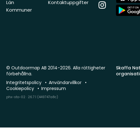
Store
Län
Kontaktuppgifter
Instagram
App
Kommuner
Store
© Outdoormap AB 2014-2026. Alla rättigheter
Skaffa Natu
förbehållna.
organisat
Integritetspolicy
Användarvillkor
Cookiepolicy
Impressum
phx-sto-02 · 26.7.1 (449747a8c)