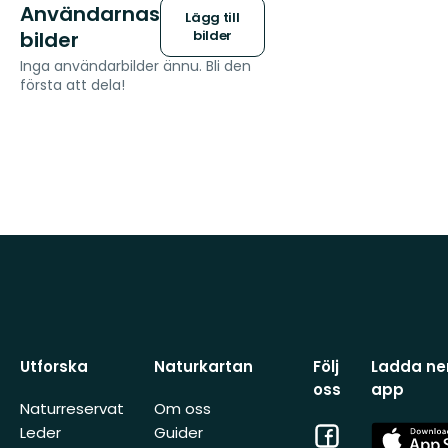
Användarnas
Lägg till
bilder
bilder
Inga användarbilder ännu. Bli den
första att dela!
Utforska
Naturkartan
Följ
Ladda ner
oss
app
Naturreservat
Om oss
Facebook
App
Leder
Guider