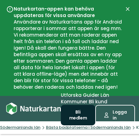
Naturkartan-appen kan behöva
Stän
uppdateras för vissa användare
Användare av Naturkartans app för Android
rapporterar i sommar att appen är seg mm.
Vi rekommenderar att man raderar appen
helt från sin telefon i så fall och laddar ned
igen! Då skall den fungera bättre. Den
befintliga appen skall ersättas av en ny app
efter sommaren. Den gamla appen laddar
all data för hela landet lokalt i appen (för
att klara offline-läge) men det innebär att
den blir för stor för vissa telefoner - då
behöver den raderas och laddas ned igen!
Utforska
Guider
Län
Kommuner
Bli kund
Bli
Logga
medlem
in
Södermanlands län
Bästa badplatserna i Södermanlands län
K