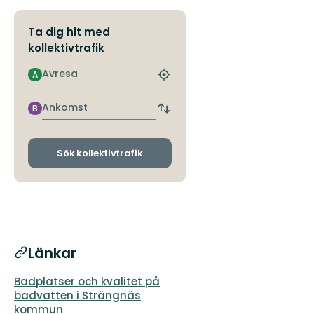
Ta dig hit med
kollektivtrafik
Avresa
A
Hitta
närmaste
hållplats
Ankomst
B
Byt
avgångs-
och
ankomsthållplatser
Sök kollektivtrafik
Länkar
Badplatser och kvalitet på
badvatten i Strängnäs
kommun