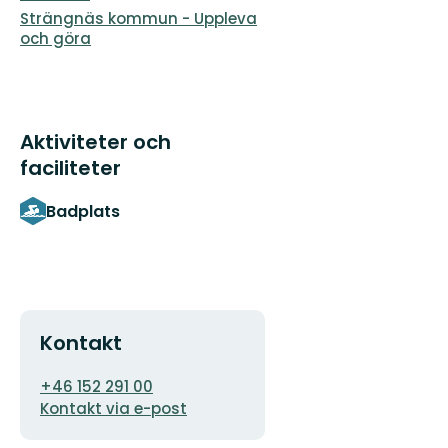
Strängnäs kommun - Uppleva
och göra
Aktiviteter och
faciliteter
Badplats
Kontakt
E-
+46 152 291 00
postadress
Kontakt via e-post