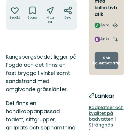
med
Åtgärder
kollektivtr
afik
Besökt
Spara
Hitta
Dela
hit
Avresa
A
Hitta
närmas
hållpla
Ankomst
B
Byt
avgång
och
Beskrivning
Kungsbergsbadet ligger på
ankomst
Sök
kollektivtrafik
Fogdö och det finns en
fast brygga i vinkel samt
sandstrand med
omgivande grässlänter.
Länkar
Det finns en
Badplatser och
handikappanpassad
kvalitet på
toalett, sittgrupper,
badvatten i
Strängnäs
grillplats och sophämtning.