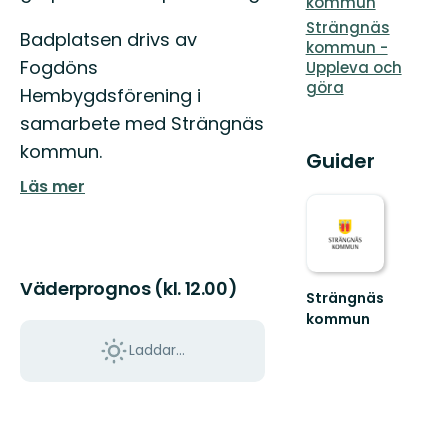
kommun
Strängnäs
Badplatsen drivs av
kommun -
Fogdöns
Uppleva och
göra
Hembygdsförening i
samarbete med Strängnäs
kommun.
Guider
Läs mer
Väderprognos (kl. 12.00)
Strängnäs
kommun
Välkommen
Laddar...
till
Strängnäs
fantastiska
natur!