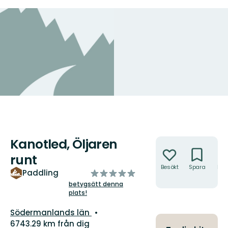
Kanotled, Öljaren
Åtgärder
runt
Besökt
Spara
Hitt
av
Paddling
hit
5
betygsätt denna
plats!
stjärnor
Län:
Södermanlands län
6743.29 km från dig