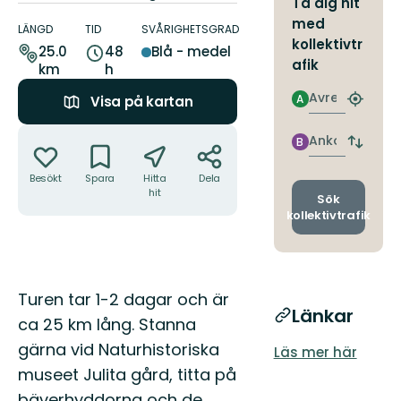
Ta dig hit
Information
med
om
LÄNGD
TID
SVÅRIGHETSGRAD
kollektivtr
leden
25.0
48
Blå - medel
afik
km
h
Avresa
A
Visa på kartan
Hitta
närmas
Åtgärder
hållpla
Ankomst
B
Byt
avgång
Besökt
Spara
Hitta
Dela
och
hit
ankomst
Sök
kollektivtrafik
Beskrivning
Turen tar 1-2 dagar och är
Länkar
ca 25 km lång. Stanna
gärna vid Naturhistoriska
Läs mer här
museet Julita gård, titta på
bäverhyddorna och de