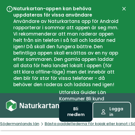
Naturkartan-appen kan behöva
Stän
uppdateras för vissa användare
Användare av Naturkartans app för Android
rapporterar i sommar att appen är seg mm.
Vi rekommenderar att man raderar appen
helt från sin telefon i så fall och laddar ned
igen! Då skall den fungera bättre. Den
befintliga appen skall ersättas av en ny app
efter sommaren. Den gamla appen laddar
all data för hela landet lokalt i appen (för
att klara offline-läge) men det innebär att
den blir för stor för vissa telefoner - då
behöver den raderas och laddas ned igen!
Utforska
Guider
Län
Kommuner
Bli kund
Bli
Logga
medlem
in
Södermanlands län
Bästa paddellederna för kajak eller kanot i 