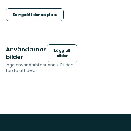
5
stjärnor
Betygsätt denna plats
Användarnas
Lägg till
bilder
bilder
Inga användarbilder ännu. Bli den
första att dela!