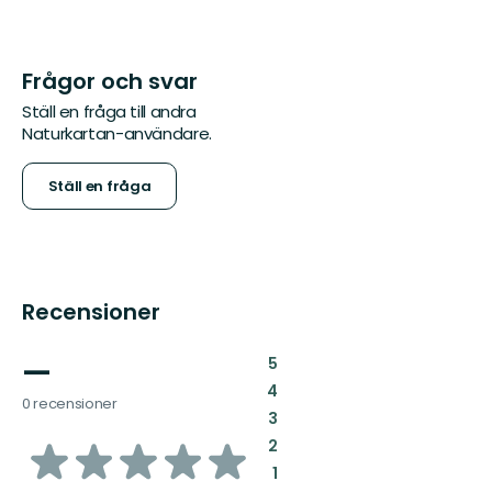
Frågor och svar
Ställ en fråga till andra
Naturkartan-användare.
Ställ en fråga
Recensioner
—
:
5
:
4
0 recensioner
:
3
av
:
2
:
1