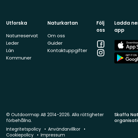
Utforska
Naturkartan
Följ
Ladda ner
oss
app
Naturreservat
Om oss
Facebook
App
Leder
Guider
Store
Län
Kontaktuppgifter
Instagram
App
Kommuner
Store
© Outdoormap AB 2014-2026. Alla rättigheter
Skaffa Natu
förbehållna.
organisat
Integritetspolicy
Användarvillkor
Cookiepolicy
Impressum