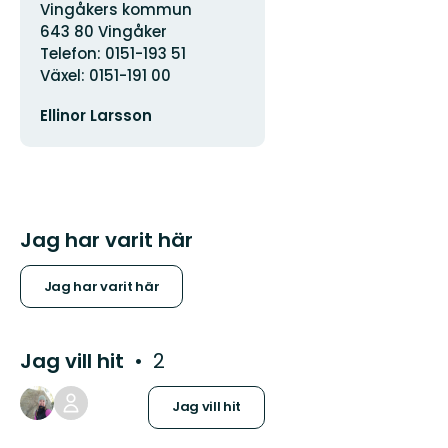
Adress
Vingåkers kommun
643 80 Vingåker
Telefon: 0151-193 51
Växel: 0151-191 00
E-
Ellinor Larsson
postadress
Jag har varit här
Jag har varit här
Jag vill hit
2
Jag vill hit