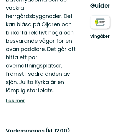
Guider
vackra
herrgårdsbyggnader. Det
kan blåsa på Öljaren och
bli korta relativt höga och
Vingåker
besvärande vågor för en
Välkommen
till
ovan paddlare. Det går att
Vingåker!
hitta ett par
övernattningsplatser,
främst i södra änden av
sjön. Julita Kyrka är en
lämplig startplats.
Läs mer
Väderprognos (kl. 12.00)