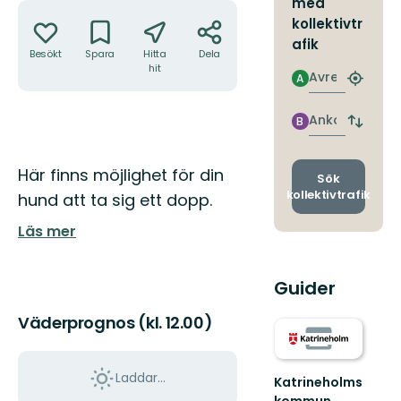
med
Åtgärder
kollektivtr
afik
Besökt
Spara
Hitta
Dela
hit
Avresa
A
Hitta
närmas
hållpla
Ankomst
B
Byt
avgång
och
Beskrivning
Här finns möjlighet för din
ankomst
Sök
kollektivtrafik
hund att ta sig ett dopp.
Läs mer
Guider
Väderprognos (kl. 12.00)
Laddar...
Katrineholms