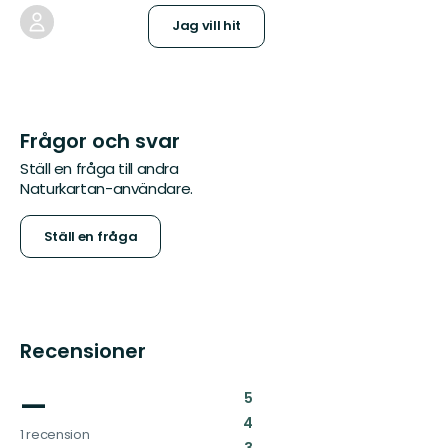
Jag vill hit
Frågor och svar
Ställ en fråga till andra
Naturkartan-användare.
Ställ en fråga
Recensioner
—
:
5
:
4
1 recension
: