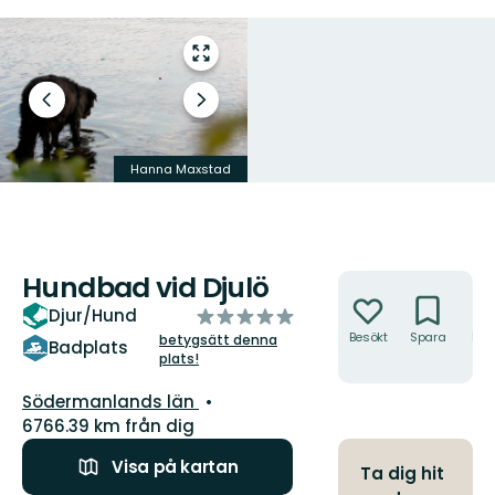
Gå
till
helskärmsläge
Föregående
Nästa
bild
bildspel
Hanna Maxstad
Johan Eklöf
Hundbad vid Djulö
Åtgärder
av
Djur/Hund
5
Besökt
Spara
Hitt
betygsätt denna
Badplats
hit
plats!
stjärnor
Län:
Södermanlands län
6766.39 km från dig
Visa på kartan
Ta dig hit