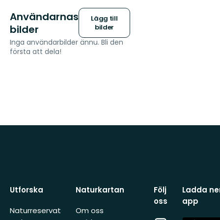
Användarnas
Lägg till
bilder
bilder
Inga användarbilder ännu. Bli den
första att dela!
Utforska
Naturkartan
Följ
Ladda ner
oss
app
Naturreservat
Om oss