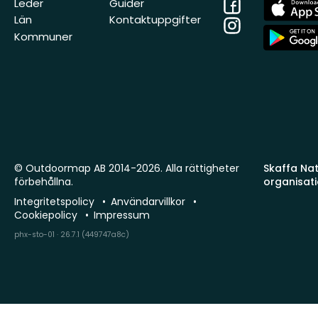
Facebook
App
Leder
Guider
Store
Län
Kontaktuppgifter
Instagram
App
Kommuner
Store
© Outdoormap AB 2014-2026. Alla rättigheter
Skaffa Natu
förbehållna.
organisat
Integritetspolicy
Användarvillkor
Cookiepolicy
Impressum
phx-sto-01 · 26.7.1 (449747a8c)