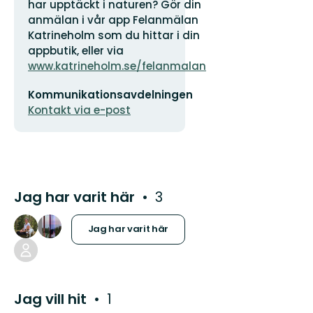
har upptäckt i naturen? Gör din
anmälan i vår app Felanmälan
Katrineholm som du hittar i din
appbutik, eller via
www.katrineholm.se/felanmalan
E-
Kommunikationsavdelningen
postadress
Kontakt via e-post
Jag har varit här
3
Jag har varit här
Jag vill hit
1