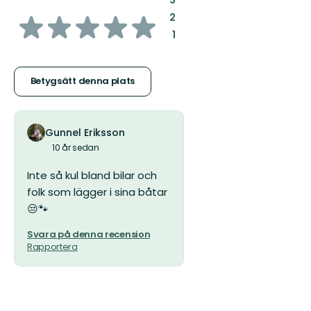
3
av
:
2
:
1
5
stjärnor
Betygsätt denna plats
Gunnel Eriksson
10 år sedan
Inte så kul bland bilar och
folk som lägger i sina båtar
😒🐾
Svara på denna recension
Rapportera