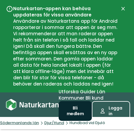
Naturkartan-appen kan behöva
Stän
uppdateras för vissa användare
Användare av Naturkartans app för Android
rapporterar i sommar att appen är seg mm.
Vi rekommenderar att man raderar appen
helt från sin telefon i så fall och laddar ned
igen! Då skall den fungera bättre. Den
befintliga appen skall ersättas av en ny app
efter sommaren. Den gamla appen laddar
all data för hela landet lokalt i appen (för
att klara offline-läge) men det innebär att
den blir för stor för vissa telefoner - då
behöver den raderas och laddas ned igen!
Utforska
Guider
Län
Kommuner
Bli kund
Bli
Logga
medlem
in
Södermanlands län
Djur/Hund
Hundbad vid Djulö