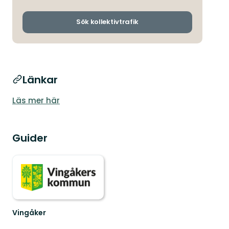
avgångs-
och
ankomsthållp
Sök kollektivtrafik
Länkar
Läs mer här
Guider
Vingåker
Välkommen