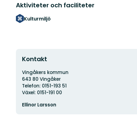
Aktiviteter och faciliteter
Kulturmiljö
Kontakt
Adress
Vingåkers kommun
643 80 Vingåker
Telefon: 0151-193 51
Växel: 0151-191 00
E-
Ellinor Larsson
postadress