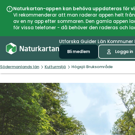
Naturkartan-appen kan behöva uppdateras för v
Vi rekommenderar att man raderar appen helt från si
av en ny app efter sommaren. Den gamla appen laddar
för vissa telefoner - då behöver den raderas och l
Utforska
Guider
Län
Kommuner
Bli medlem
Logga in
Södermanlands län
Kulturmiljö
Högsjö Bruksområde