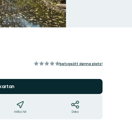
av
betygsätt denna plats!
5
stjärnor
 kartan
Hitta hit
Dela