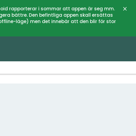
oid rapporterar i sommar att appen är seg mm.
Stän
gera bättre. Den befintliga appen skall ersättas
fline-läge) men det innebär att den blir för stor