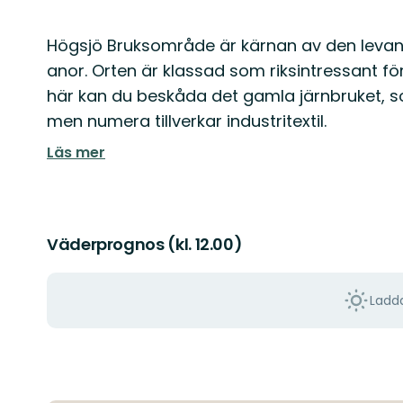
Beskrivning
Högsjö Bruksområde är kärnan av den leva
anor. Orten är klassad som riksintressant 
här kan du beskåda det gamla järnbruket, som 
men numera tillverkar industritextil.
Läs mer
Väderprognos (kl. 12.00)
Ladda