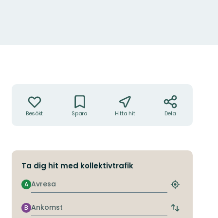
Åtgärder
Besökt
Spara
Hitta hit
Dela
Ta dig hit med kollektivtrafik
Avresa
A
Hitta
närmaste
hållplats
Ankomst
B
Byt