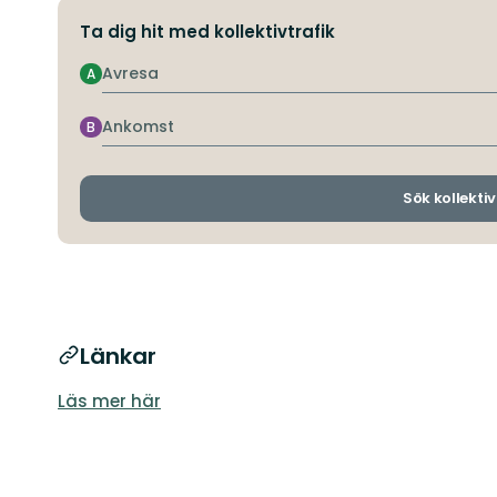
Ta dig hit med kollektivtrafik
Avresa
A
Ankomst
B
Sök kollektiv
Länkar
Läs mer här