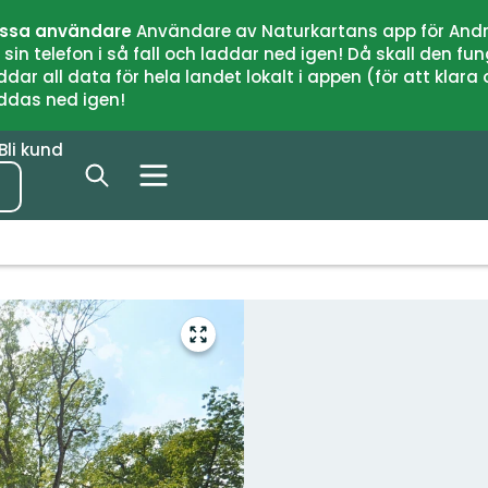
issa användare
Användare av Naturkartans app för Andr
n telefon i så fall och laddar ned igen! Då skall den fun
 all data för hela landet lokalt i appen (för att klara of
addas ned igen!
Bli kund
Gå
till
helskärmsläge