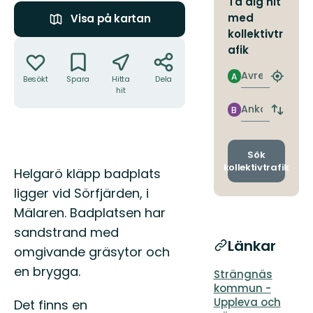
Ta dig hit
med
Visa på kartan
kollektivtr
Åtgärder
afik
Avresa
A
Besökt
Spara
Hitta
Dela
Hitta
hit
närmas
hållpla
Ankomst
B
Byt
avgång
och
ankomst
Sök
kollektivtrafik
Beskrivning
Helgarö kläpp badplats
ligger vid Sörfjärden, i
Mälaren. Badplatsen har
sandstrand med
Länkar
omgivande gräsytor och
en brygga.
Strängnäs
kommun -
Uppleva och
Det finns en