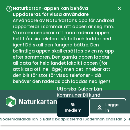
Naturkartan-appen kan behöva
Stän
uppdateras för vissa användare
Användare av Naturkartans app för Android
rapporterar i sommar att appen är seg mm.
Vi rekommenderar att man raderar appen
helt från sin telefon i så fall och laddar ned
igen! Då skall den fungera bättre. Den
befintliga appen skall ersättas av en ny app
efter sommaren. Den gamla appen laddar
all data för hela landet lokalt i appen (för
att klara offline-läge) men det innebär att
den blir för stor för vissa telefoner - då
behöver den raderas och laddas ned igen!
Utforska
Guider
Län
Kommuner
Bli kund
Bli
Logga
medlem
in
Södermanlands län
Bästa badplatserna i Södermanlands län
H