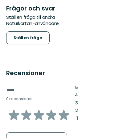
Frågor och svar
Ställ en fråga till andra
Naturkartan-användare.
Ställ en fråga
Recensioner
—
:
5
:
4
0 recensioner
:
3
av
:
2
:
1
5