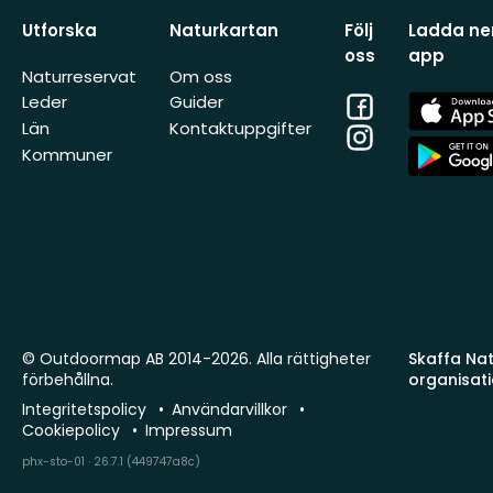
Utforska
Naturkartan
Följ
Ladda ner
oss
app
Naturreservat
Om oss
Facebook
App
Leder
Guider
Store
Län
Kontaktuppgifter
Instagram
App
Kommuner
Store
© Outdoormap AB 2014-2026. Alla rättigheter
Skaffa Natu
förbehållna.
organisat
Integritetspolicy
Användarvillkor
Cookiepolicy
Impressum
phx-sto-01 · 26.7.1 (449747a8c)