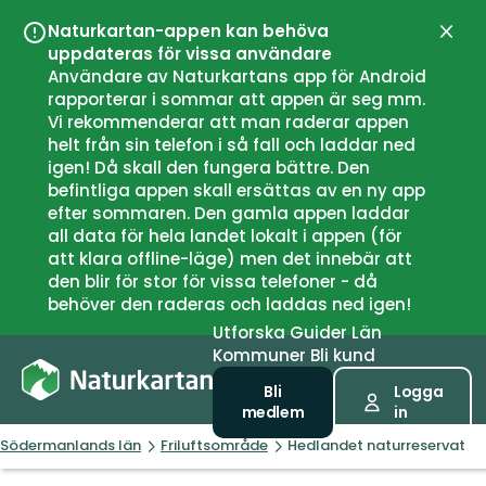
Naturkartan-appen kan behöva
Stän
uppdateras för vissa användare
Användare av Naturkartans app för Android
rapporterar i sommar att appen är seg mm.
Vi rekommenderar att man raderar appen
helt från sin telefon i så fall och laddar ned
igen! Då skall den fungera bättre. Den
befintliga appen skall ersättas av en ny app
efter sommaren. Den gamla appen laddar
all data för hela landet lokalt i appen (för
att klara offline-läge) men det innebär att
den blir för stor för vissa telefoner - då
behöver den raderas och laddas ned igen!
Utforska
Guider
Län
Kommuner
Bli kund
Bli
Logga
medlem
in
Södermanlands län
Friluftsområde
Hedlandet naturreservat