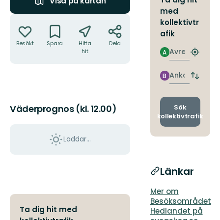
Visa på kartan
med
Åtgärder
kollektivtr
afik
Besökt
Spara
Hitta
Dela
Avresa
hit
A
Hitta
närmas
hållpla
Ankomst
B
Byt
avgång
och
ankomst
Sök
Väderprognos (kl. 12.00)
kollektivtrafik
Laddar...
Länkar
Mer om
Besöksområdet
Ta dig hit med
Hedlandet på