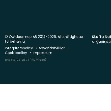
© Outdoormap AB 2014-2026. Alla rättigheter
Skaffa Natu
förbehållna.
organisat
Integritetspolicy
Användarvillkor
Cookiepolicy
Impressum
phx-sto-02 · 26.7.1 (449747a8c)