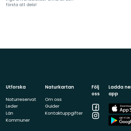
första att dela!
Utforska
Naturkartan
Följ
Ladda ner
oss
app
Naturreservat
Om oss
Facebook
App
Leder
Guider
Store
Län
Kontaktuppgifter
Instagram
App
Kommuner
Store