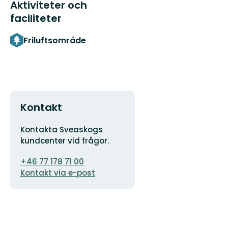
Aktiviteter och
faciliteter
Friluftsområde
Kontakt
Adress
Kontakta Sveaskogs
kundcenter vid frågor.
E-
+46 77 178 71 00
postadress
Kontakt via e-post