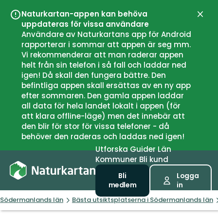
Naturkartan-appen kan behöva
Stän
uppdateras för vissa användare
Användare av Naturkartans app för Android
rapporterar i sommar att appen är seg mm.
Vi rekommenderar att man raderar appen
helt från sin telefon i så fall och laddar ned
igen! Då skall den fungera bättre. Den
befintliga appen skall ersättas av en ny app
efter sommaren. Den gamla appen laddar
all data för hela landet lokalt i appen (för
att klara offline-läge) men det innebär att
den blir för stor för vissa telefoner - då
behöver den raderas och laddas ned igen!
Utforska
Guider
Län
Kommuner
Bli kund
Bli
Logga
medlem
in
Södermanlands län
Bästa utsiktsplatserna i Södermanlands län