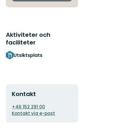
Aktiviteter och
faciliteter
Utsiktsplats
Kontakt
E-
+46 152 291 00
postadress
Kontakt via e-post