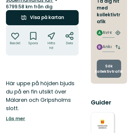
Södermanlands län
Ta dig hit
6799.58 km från dig
med
kollektivtr
Visa på kartan
afik
Åtgärder
Avresa
A
Hitta
närmas
Besökt
Spara
Hitta
Dela
hållpla
Ankomst
B
hit
Byt
avgång
och
ankomst
Sök
kollektivtrafik
Beskrivning
Här uppe på höjden bjuds
du på en fin utsikt över
Mälaren och Gripsholms
Guider
slott.
Läs mer