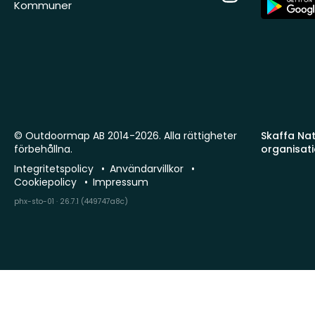
App
Kommuner
Store
© Outdoormap AB 2014-2026. Alla rättigheter
Skaffa Natu
förbehållna.
organisat
Integritetspolicy
Användarvillkor
Cookiepolicy
Impressum
phx-sto-01 · 26.7.1 (449747a8c)