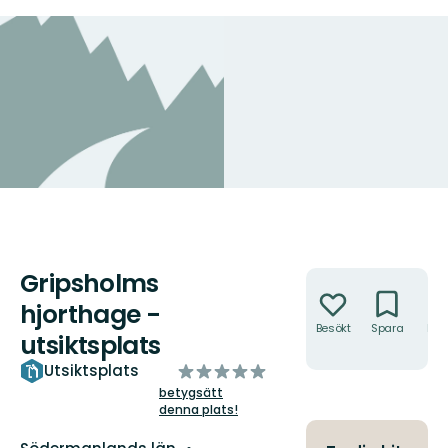
Gripsholms
Åtgärder
hjorthage -
Besökt
Spara
Hitt
utsiktsplats
hit
av
Utsiktsplats
5
betygsätt
denna plats!
stjärnor
Län: