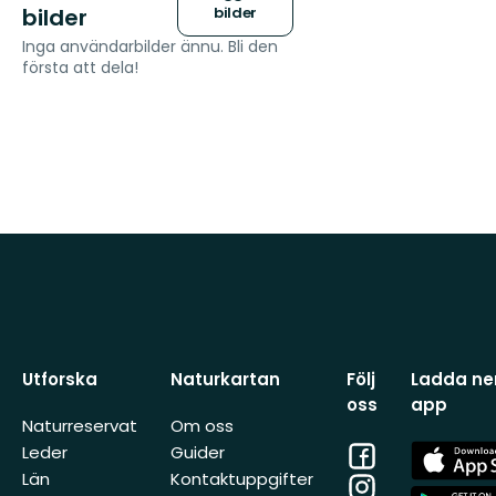
bilder
bilder
Inga användarbilder ännu. Bli den
första att dela!
Utforska
Naturkartan
Följ
Ladda ner
oss
app
Naturreservat
Om oss
Facebook
App
Leder
Guider
Store
Län
Kontaktuppgifter
Instagram