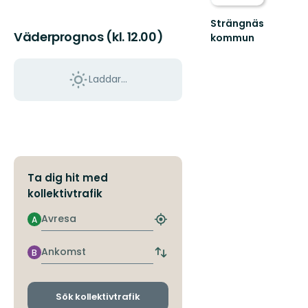
Strängnäs
Väderprognos (kl. 12.00)
kommun
Välkommen
till
Strängnäs
Laddar...
fantastiska
natur!
Ta dig hit med
kollektivtrafik
Avresa
A
Hitta
närmaste
hållplats
Ankomst
B
Byt
avgångs-
och
ankomsthållplatser
Sök kollektivtrafik