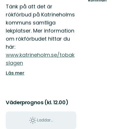
kommun
Välkommen
Tänk på att det är
att
rökförbud på Katrineholms
upptäcka
Katrineholms
kommuns samtliga
natur.
lekplatser. Mer information
om rökförbudet hittar du
här:
www.katrineholm.se/tobak
slagen
Läs mer
Väderprognos (kl. 12.00)
Laddar...