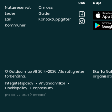
oss
app
Naturreservat
Om oss
Facebook
App
Leder
Guider
Store
Län
Kontaktuppgifter
Instagram
App
Kommuner
Store
© Outdoormap AB 2014-2026. Alla rättigheter
Skaffa Natu
förbehållna.
organisat
Integritetspolicy
Användarvillkor
Cookiepolicy
Impressum
phx-sto-02 · 26.7.1 (449747a8c)