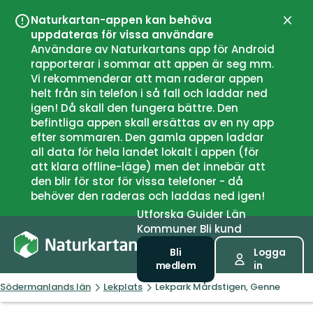
Naturkartan-appen kan behöva
Stän
uppdateras för vissa användare
Användare av Naturkartans app för Android
rapporterar i sommar att appen är seg mm.
Vi rekommenderar att man raderar appen
helt från sin telefon i så fall och laddar ned
igen! Då skall den fungera bättre. Den
befintliga appen skall ersättas av en ny app
efter sommaren. Den gamla appen laddar
all data för hela landet lokalt i appen (för
att klara offline-läge) men det innebär att
den blir för stor för vissa telefoner - då
behöver den raderas och laddas ned igen!
Utforska
Guider
Län
Kommuner
Bli kund
Bli
Logga
medlem
in
Södermanlands län
Lekplats
Lekpark Mårdstigen, Genne