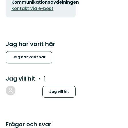
Kommunikationsavdelningen
postadress
Kontakt via e-post
Jag har varit här
Jag har varit här
Jag vill hit
1
Jag vill hit
Frågor och svar