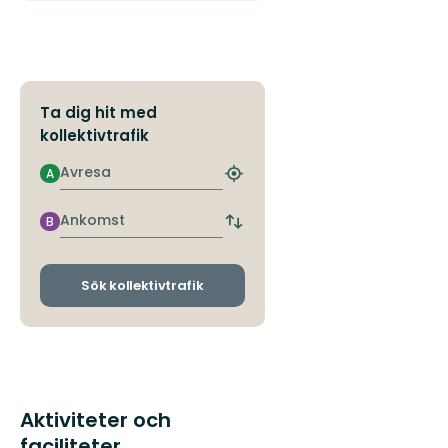
Ta dig hit med
kollektivtrafik
Avresa
A
Hitta
närmaste
hållplats
Ankomst
B
Byt
avgångs-
och
ankomsthållplatser
Sök kollektivtrafik
Aktiviteter och
faciliteter