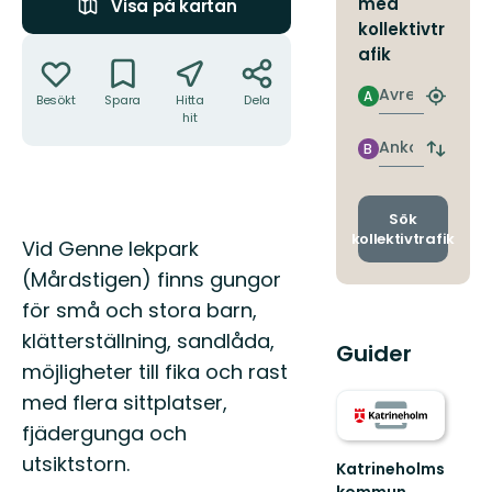
med
Visa på kartan
kollektivtr
Åtgärder
afik
Avresa
A
Besökt
Spara
Hitta
Dela
Hitta
hit
närmas
hållpla
Ankomst
B
Byt
avgång
och
ankomst
Sök
kollektivtrafik
Beskrivning
Vid Genne lekpark
(Mårdstigen) finns gungor
för små och stora barn,
klätterställning, sandlåda,
Guider
möjligheter till fika och rast
med flera sittplatser,
fjädergunga och
utsiktstorn.
Katrineholms