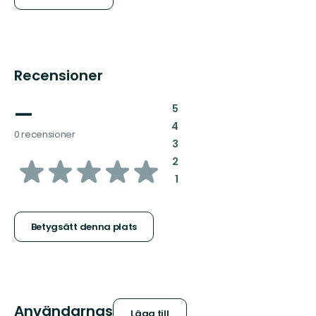
Recensioner
—
:
5
:
4
0 recensioner
:
3
av
:
2
:
1
5
stjärnor
Betygsätt denna plats
Användarnas
Lägg till