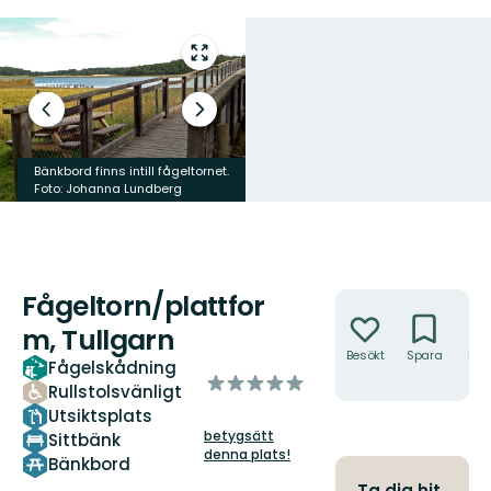
Gå
till
helskärmsläge
Föregående
Nästa
bild
bildspel
Från plattformen ser man ut över
Bänkbord finns intill fågeltornet.
strandängarna och viken.
Foto: Johanna Lundberg
Foto: Länsstyrelsen
Fågeltorn/plattfor
Åtgärder
m, Tullgarn
Besökt
Spara
Hitt
Fågelskådning
hit
av
Rullstolsvänligt
5
Utsiktsplats
stjärnor
betygsätt
Sittbänk
denna plats!
Bänkbord
Ta dig hit