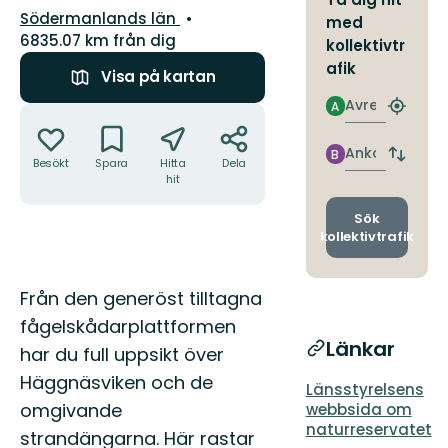
Län:
Södermanlands län
med
6835.07 km från dig
kollektivtr
afik
Visa på kartan
Avresa
A
Åtgärder
Hitta
närmas
hållpla
Ankomst
B
Byt
Besökt
Spara
Hitta
Dela
avgång
hit
och
ankomst
Sök
kollektivtrafik
Beskrivning
Från den generöst tilltagna
fågelskådarplattformen
Länkar
har du full uppsikt över
Häggnäsviken och de
Länsstyrelsens
omgivande
webbsida om
naturreservatet
strandängarna. Här rastar