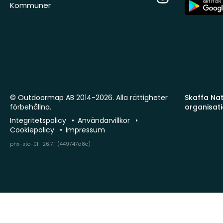
App
Kommuner
Store
© Outdoormap AB 2014-2026. Alla rättigheter
Skaffa Natu
förbehållna.
organisat
Integritetspolicy
Användarvillkor
Cookiepolicy
Impressum
phx-sto-01 · 26.7.1 (449747a8c)