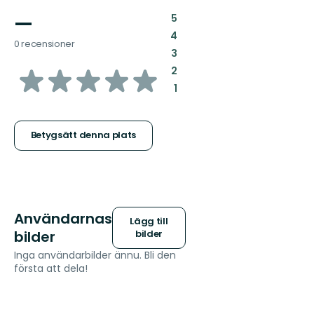
—
:
5
:
4
0 recensioner
:
3
av
:
2
:
1
5
stjärnor
Betygsätt denna plats
Användarnas
Lägg till
bilder
bilder
Inga användarbilder ännu. Bli den
första att dela!