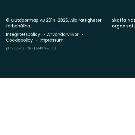
© Outdoormap AB 2014-2026. Alla rättigheter
Skaffa Natu
förbehållna.
organisat
Integritetspolicy
Användarvillkor
Cookiepolicy
Impressum
phx-sto-02 · 26.7.1 (449747a8c)