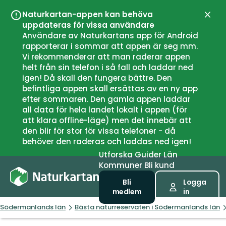
Naturkartan-appen kan behöva
Stän
uppdateras för vissa användare
Användare av Naturkartans app för Android
rapporterar i sommar att appen är seg mm.
Vi rekommenderar att man raderar appen
helt från sin telefon i så fall och laddar ned
igen! Då skall den fungera bättre. Den
befintliga appen skall ersättas av en ny app
efter sommaren. Den gamla appen laddar
all data för hela landet lokalt i appen (för
att klara offline-läge) men det innebär att
den blir för stor för vissa telefoner - då
behöver den raderas och laddas ned igen!
Utforska
Guider
Län
Kommuner
Bli kund
Bli
Logga
medlem
in
Södermanlands län
Bästa naturreservaten i Södermanlands län