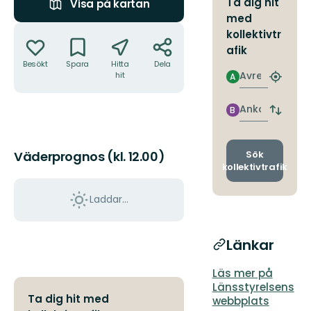
Ta dig hit
Visa på kartan
med
Åtgärder
kollektivtr
afik
Besökt
Spara
Hitta
Dela
Avresa
hit
A
Hitta
närmas
hållpla
Ankomst
B
Byt
avgång
och
ankomst
Sök
Väderprognos (kl. 12.00)
kollektivtrafik
Laddar...
Länkar
Läs mer på
Länsstyrelsens
Ta dig hit med
webbplats