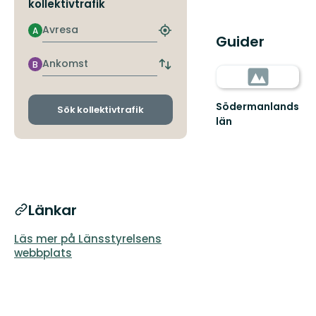
kollektivtrafik
Avresa
A
Hitta
Guider
närmaste
hållplats
Ankomst
B
Byt
avgångs-
och
Södermanlands
ankomsthållplatser
Sök kollektivtrafik
län
Länkar
Läs mer på Länsstyrelsens
webbplats