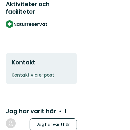
Aktiviteter och
faciliteter
Naturreservat
Kontakt
E-
Kontakt via e-post
postadress
Jag har varit här
1
Jag har varit här