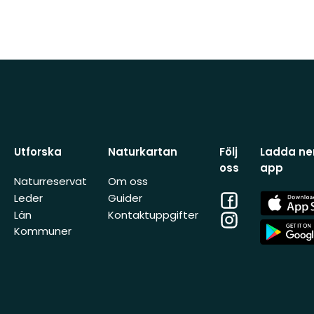
Utforska
Naturkartan
Följ
Ladda ner
oss
app
Naturreservat
Om oss
Facebook
App
Leder
Guider
Store
Län
Kontaktuppgifter
Instagram
App
Kommuner
Store