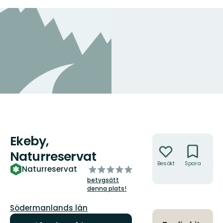
Ekeby,
Åtgärder
Naturreservat
Besökt
Spara
Hitt
av
Naturreservat
hit
5
betygsätt
stjärnor
denna plats!
Län:
Södermanlands län