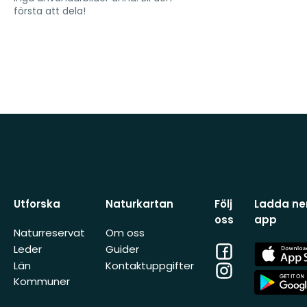
första att dela!
Utforska
Naturkartan
Följ
Ladda ner
oss
app
Naturreservat
Om oss
Facebook
App
Leder
Guider
Store
Län
Kontaktuppgifter
Instagram
App
Kommuner
Store