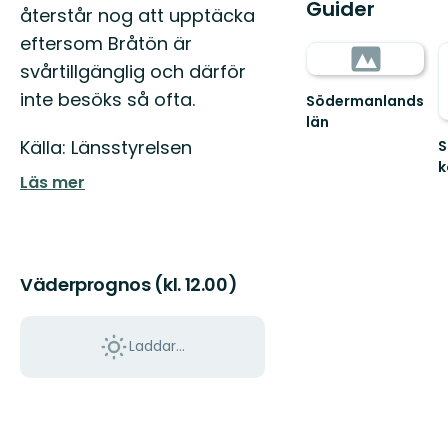
Guider
återstår nog att upptäcka
eftersom Bråtön är
svårtillgänglig och därför
inte besöks så ofta.
Södermanlands
län
Källa: Länsstyrelsen
S
Läs mer
V
til
S
f
n
Väderprognos (kl. 12.00)
Laddar...