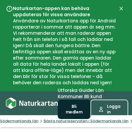
Naturkartan-appen kan behöva
Stän
uppdateras för vissa användare
Användare av Naturkartans app för Android
rapporterar i sommar att appen är seg mm.
Vi rekommenderar att man raderar appen
helt från sin telefon i så fall och laddar ned
igen! Då skall den fungera bättre. Den
befintliga appen skall ersättas av en ny app
efter sommaren. Den gamla appen laddar
all data för hela landet lokalt i appen (för
att klara offline-läge) men det innebär att
den blir för stor för vissa telefoner - då
behöver den raderas och laddas ned igen!
Utforska
Guider
Län
Kommuner
Bli kund
Bli
Logga
medlem
in
Södermanlands län
Bästa naturreservaten i Södermanlands län