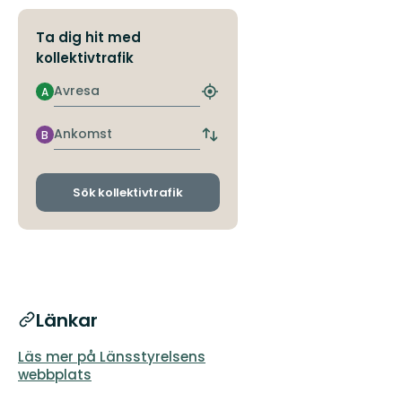
Ta dig hit med
kollektivtrafik
Avresa
A
Hitta
närmaste
hållplats
Ankomst
B
Byt
avgångs-
och
ankomsthållplatser
Sök kollektivtrafik
Länkar
Läs mer på Länsstyrelsens
webbplats