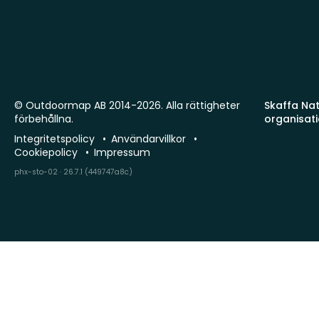
© Outdoormap AB 2014-2026. Alla rättigheter
Skaffa Natu
förbehållna.
organisat
Integritetspolicy
Användarvillkor
Cookiepolicy
Impressum
phx-sto-02 · 26.7.1 (449747a8c)