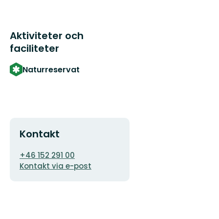
Aktiviteter och
faciliteter
Naturreservat
Kontakt
E-
+46 152 291 00
postadress
Kontakt via e-post