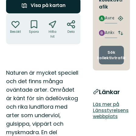
Visa på kartan
afik
Åtgärder
Avresa
A
Hitta
närmas
hållpla
Besökt
Spara
Hitta
Dela
Ankomst
B
Byt
hit
avgång
och
ankomst
Sök
kollektivtrafik
Beskrivning
Naturen är mycket speciell
och det finns många
oväntade arter. Området
Länkar
är känt för sin ädellövskog
Läs mer på
och rika lundflora med
Länsstyrelsens
arter som underviol,
webbplats
gulsippa, vippärt och
myskmadra. En del