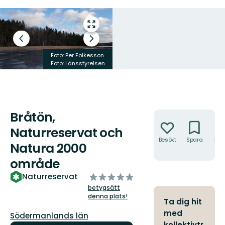
Gå
till
Föregående
Nästa
helskärmsläge
bild
bildspel
Foto: Per Folkesson
Foto: Per Folkesson
Foto: Länsstyrelsen
Foto: Länsstyrelsen
Bråtön,
Åtgärder
Naturreservat och
Besökt
Spara
Hitt
Natura 2000
hit
område
av
Naturreservat
5
betygsätt
stjärnor
denna plats!
Ta dig hit
med
Län:
Södermanlands län
kollektivtr