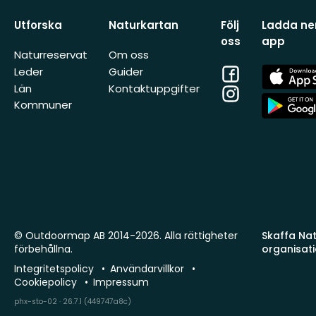
Utforska
Naturkartan
Följ
Ladda ner
oss
app
Naturreservat
Om oss
Facebook
App
Leder
Guider
Store
Län
Kontaktuppgifter
Instagram
App
Kommuner
Store
© Outdoormap AB 2014-2026. Alla rättigheter
Skaffa Natu
förbehållna.
organisat
Integritetspolicy
Användarvillkor
Cookiepolicy
Impressum
phx-sto-02 · 26.7.1 (449747a8c)