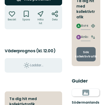
Ta dig hit
med
Åtgärder
kollektivtr
afik
Besökt
Spara
Hitta
Dela
hit
Avresa
A
Hitta
närmas
hållpla
Ankomst
B
Byt
avgång
och
Väderprognos (kl. 12.00)
ankomst
Sök
kollektivtrafik
Laddar...
Guider
Ta dig hit med
Södermanlands
kollektivtrafik