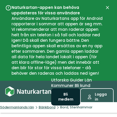
Naturkartan-appen kan behöva
Stän
uppdateras för vissa användare
Användare av Naturkartans app för Android
rapporterar i sommar att appen är seg mm.
Vi rekommenderar att man raderar appen
helt från sin telefon i så fall och laddar ned
igen! Då skall den fungera bättre. Den
befintliga appen skall ersättas av en ny app
efter sommaren. Den gamla appen laddar
all data för hela landet lokalt i appen (för
att klara offline-läge) men det innebär att
den blir för stor för vissa telefoner - då
behöver den raderas och laddas ned igen!
Utforska
Guider
Län
Kommuner
Bli kund
Bli
Logga
medlem
in
Södermanlands län
Bänkbord
Bord, Stenhammar