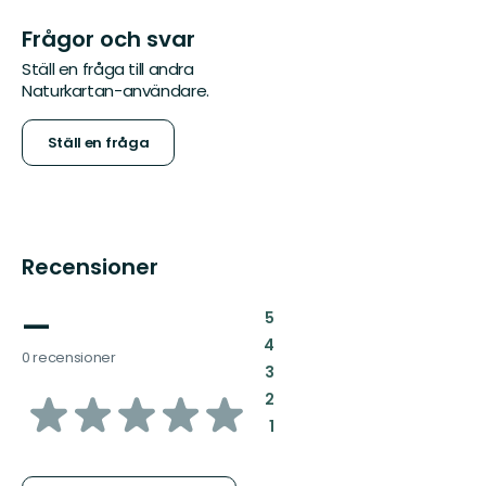
Frågor och svar
Ställ en fråga till andra
Naturkartan-användare.
Ställ en fråga
Recensioner
—
:
5
:
4
0 recensioner
:
3
av
:
2
:
1
5