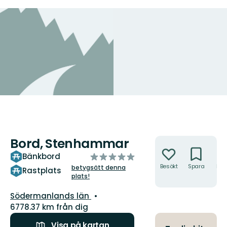
Bord, Stenhammar
Åtgärder
av
Bänkbord
5
Besökt
Spara
Hitt
betygsätt denna
Rastplats
hit
plats!
stjärnor
Län:
Södermanlands län
6778.37 km från dig
Visa på kartan