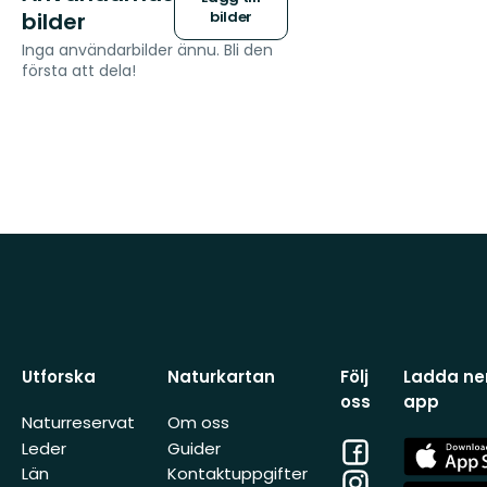
bilder
bilder
Inga användarbilder ännu. Bli den
första att dela!
Utforska
Naturkartan
Följ
Ladda ner
oss
app
Naturreservat
Om oss
Facebook
App
Leder
Guider
Store
Län
Kontaktuppgifter
Instagram