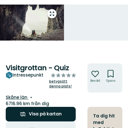
Gå
till
helskärmsläge
Visitgrottan - Quiz
Åtgärder
av
Intressepunkt
5
Besökt
Spara
Hitt
betygsätt
hit
denna plats!
stjärnor
Län:
Skåne län
6716.96 km från dig
Visa på kartan
Ta dig hit
med
Åtgärder