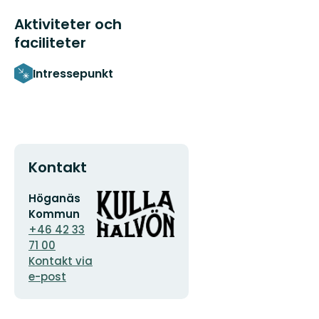
Aktiviteter och
faciliteter
Intressepunkt
Kontakt
E-
Organisationens
Höganäs
postadress
logotyp
Kommun
+46 42 33
71 00
Kontakt via
e-post