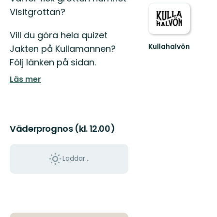
Visitgrottan?
Vill du göra hela quizet
Kullahalvön
Jakten på Kullamannen?
Välkommen
Följ länken på sidan.
till
den
Läs mer
vilda
sidan
av
Skåne
Väderprognos (kl. 12.00)
Laddar...