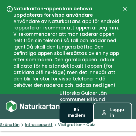
Naturkartan-appen kan behöva
Stän
uppdateras för vissa användare
Användare av Naturkartans app för Android
rapporterar i sommar att appen är seg mm.
Vi rekommenderar att man raderar appen
helt från sin telefon i så fall och laddar ned
igen! Då skall den fungera bättre. Den
befintliga appen skall ersättas av en ny app
efter sommaren. Den gamla appen laddar
all data för hela landet lokalt i appen (för
att klara offline-läge) men det innebär att
den blir för stor för vissa telefoner - då
behöver den raderas och laddas ned igen!
Utforska
Guider
Län
Kommuner
Bli kund
Bli
Logga
medlem
in
Skåne län
Intressepunkt
Visitgrottan - Quiz