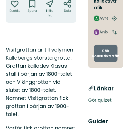
kollektivtr
afik
Besökt
Spara
Hitta
Dela
hit
Avresa
A
Hitta
närmas
hållpla
Ankomst
B
Byt
avgång
och
Beskrivning
Visitgrottan är till volymen
ankomst
Sök
kollektivtrafik
Kullabergs största grotta.
Grottan kallades Klasas
stall i början av 1800-talet
och Vikinggrottan vid
Länkar
slutet av 1800-talet.
Namnet Visitgrottan fick
Gör quizet
grottan i början av 1900-
talet.
Guider
Varför fick grottan namnet