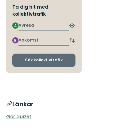
Ta dig hit med
kollektivtrafik
Avresa
A
Hitta
närmaste
hållplats
Ankomst
B
Byt
avgångs-
och
ankomsthållplatser
Sök kollektivtrafik
Länkar
Gör quizet