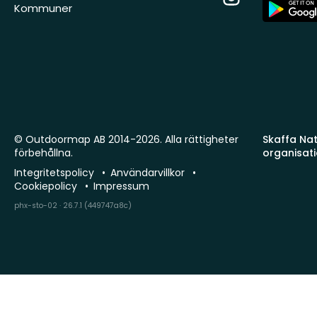
App
Kommuner
Store
© Outdoormap AB 2014-2026. Alla rättigheter
Skaffa Natu
förbehållna.
organisat
Integritetspolicy
Användarvillkor
Cookiepolicy
Impressum
phx-sto-02 · 26.7.1 (449747a8c)