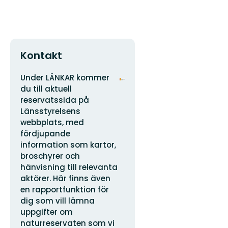
Kontakt
Adress
Organisationens
Under LÄNKAR kommer
logotyp
du till aktuell
reservatssida på
Länsstyrelsens
webbplats, med
fördjupande
information som kartor,
broschyrer och
hänvisning till relevanta
aktörer. Här finns även
en rapportfunktion för
dig som vill lämna
uppgifter om
naturreservaten som vi