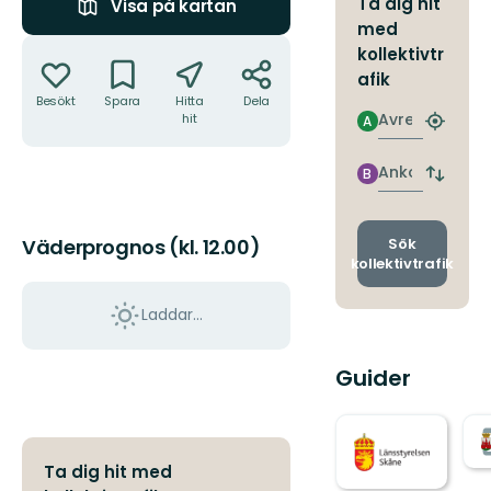
Ta dig hit
Visa på kartan
med
Åtgärder
kollektivtr
afik
Besökt
Spara
Hitta
Dela
Avresa
hit
A
Hitta
närmas
hållpla
Ankomst
B
Byt
avgång
och
ankomst
Sök
Väderprognos (kl. 12.00)
kollektivtrafik
Laddar...
Guider
Ta dig hit med