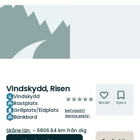
Vindskydd, Risen
Åtgärder
Vindskydd
av
Rastplats
Besökt
Spara
Hitt
5
hit
Grillplats/Eldplats
betygsätt
stjärnor
denna plats!
Bänkbord
Län:
Skåne län
6806.64 km från dig