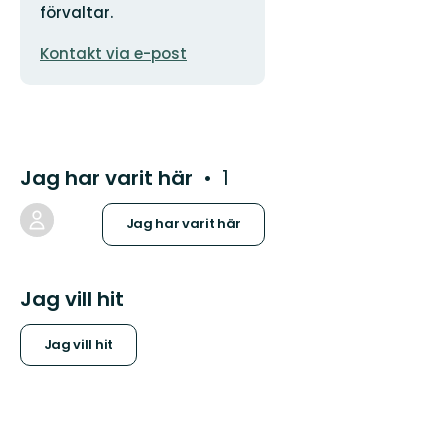
förvaltar.
E-
Kontakt via e-post
postadress
Jag har varit här
1
Jag har varit här
Jag vill hit
Jag vill hit