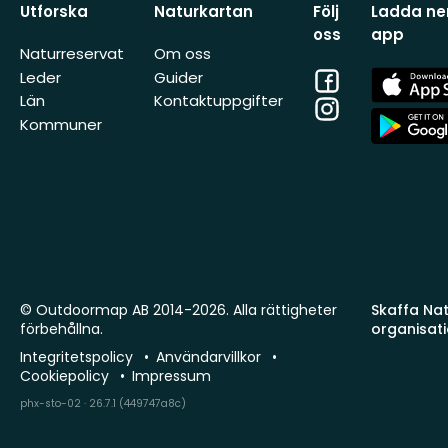
Utforska
Naturkartan
Följ
Ladda ner
oss
app
Naturreservat
Om oss
Facebook
App
Leder
Guider
Store
Län
Kontaktuppgifter
Instagram
App
Kommuner
Store
© Outdoormap AB 2014-2026. Alla rättigheter
Skaffa Natu
förbehållna.
organisat
Integritetspolicy
Användarvillkor
Cookiepolicy
Impressum
phx-sto-02 · 26.7.1 (449747a8c)