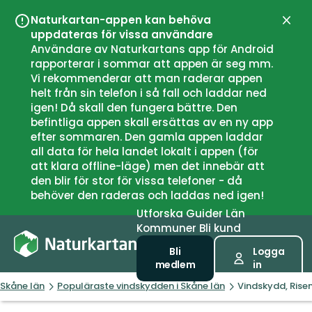
Naturkartan-appen kan behöva
Stän
uppdateras för vissa användare
Användare av Naturkartans app för Android
rapporterar i sommar att appen är seg mm.
Vi rekommenderar att man raderar appen
helt från sin telefon i så fall och laddar ned
igen! Då skall den fungera bättre. Den
befintliga appen skall ersättas av en ny app
efter sommaren. Den gamla appen laddar
all data för hela landet lokalt i appen (för
att klara offline-läge) men det innebär att
den blir för stor för vissa telefoner - då
behöver den raderas och laddas ned igen!
Utforska
Guider
Län
Kommuner
Bli kund
Bli
Logga
medlem
in
Skåne län
Populäraste vindskydden i Skåne län
Vindskydd, Rise