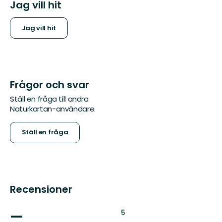
Jag vill hit
Jag vill hit
Frågor och svar
Ställ en fråga till andra
Naturkartan-användare.
Ställ en fråga
Recensioner
—
:
5