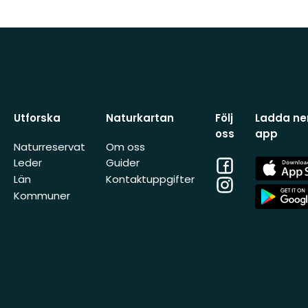
Utforska
Naturkartan
Följ
Ladda ner
oss
app
Naturreservat
Om oss
Facebook
App
Leder
Guider
Store
Län
Kontaktuppgifter
Instagram
App
Kommuner
Store