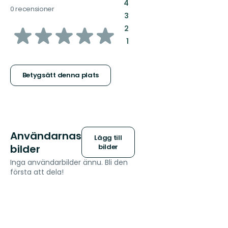
:
4
0 recensioner
:
3
av
:
2
:
1
5
stjärnor
Betygsätt denna plats
Användarnas
Lägg till
bilder
bilder
Inga användarbilder ännu. Bli den
första att dela!