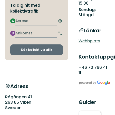
15:00
Ta dig hit med
Söndag:
kollektivtrafik
Stängd
Avresa
A
Hitta
närmaste
Länkar
hållplats
Ankomst
B
Byt
avgångs-
Webbplats
och
ankomsthållplatser
Sök kollektivtrafik
Kontaktuppgi
+46 70 796 41
11
Adress
Rågången 41
Guider
263 65 Viken
Sweden