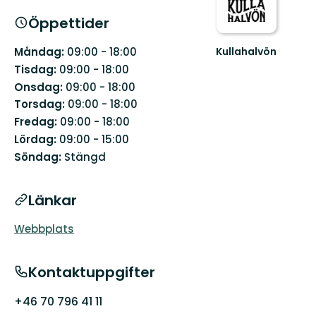
Öppettider
Kullahalvön
Måndag:
09:00 - 18:00
Välkommen
Tisdag:
09:00 - 18:00
till
Onsdag:
09:00 - 18:00
den
Torsdag:
09:00 - 18:00
vilda
sidan
Fredag:
09:00 - 18:00
av
Lördag:
09:00 - 15:00
Skåne
Söndag:
Stängd
Länkar
Webbplats
Kontaktuppgifter
+46 70 796 41 11