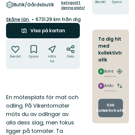
5
Besökt
Spara
Hitt
betygsätt
Butik/Gårdsbutik
hit
stjärnor
denna plats!
Län:
Skåne län
6731.29 km från dig
Visa på kartan
Ta dig hit
Åtgärder
med
kollektivtr
Besökt
Spara
Hitta
Dela
afik
hit
Avresa
A
Hitta
närmas
hållpla
Ankomst
B
Byt
avgång
Beskrivning
En mötesplats för mat och
och
ankomst
odling. På Vikentomater
Sök
kollektivtrafik
möts du av odlingar av
alla dess slag, men fokus
ligger på tomater. Ta