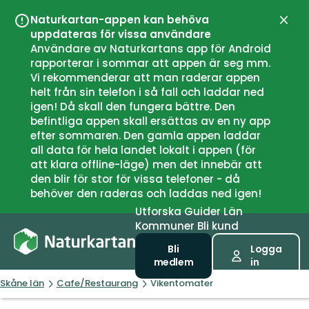
Naturkartan-appen kan behöva
Stän
uppdateras för vissa användare
Användare av Naturkartans app för Android
rapporterar i sommar att appen är seg mm.
Vi rekommenderar att man raderar appen
helt från sin telefon i så fall och laddar ned
igen! Då skall den fungera bättre. Den
befintliga appen skall ersättas av en ny app
efter sommaren. Den gamla appen laddar
all data för hela landet lokalt i appen (för
att klara offline-läge) men det innebär att
den blir för stor för vissa telefoner - då
behöver den raderas och laddas ned igen!
Utforska
Guider
Län
Kommuner
Bli kund
Bli
Logga
medlem
in
Skåne län
Cafe/Restaurang
Vikentomater