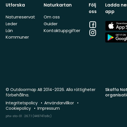
Utforska
Naturkartan
Följ
Ladda ner
oss
app
Naturreservat
Om oss
Facebook
App
Leder
Guider
Store
Län
Kontaktuppgifter
Instagram
App
Kommuner
Store
© Outdoormap AB 2014-2026. Alla rättigheter
Skaffa Natu
förbehållna.
organisat
Integritetspolicy
Användarvillkor
Cookiepolicy
Impressum
phx-sto-01 · 26.7.1 (449747a8c)