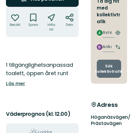
Ta dig hit
med
Åtgärder
kollektivtr
afik
Besökt
Spara
Hitta
Dela
hit
Avresa
A
Hitta
närmas
hållpla
Ankomst
B
Byt
avgång
och
Beskrivning
1 tillgänglighetsanpassad
ankomst
Sök
kollektivtrafik
toalett, öppen året runt
Läs mer
Adress
Väderprognos (kl. 12.00)
Höganäsvägen/
Prästavägen
Laddar...