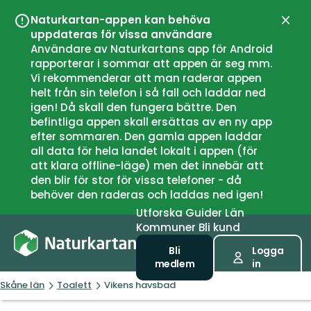
Naturkartan-appen kan behöva
Stän
uppdateras för vissa användare
Användare av Naturkartans app för Android
rapporterar i sommar att appen är seg mm.
Vi rekommenderar att man raderar appen
helt från sin telefon i så fall och laddar ned
igen! Då skall den fungera bättre. Den
befintliga appen skall ersättas av en ny app
efter sommaren. Den gamla appen laddar
all data för hela landet lokalt i appen (för
att klara offline-läge) men det innebär att
den blir för stor för vissa telefoner - då
behöver den raderas och laddas ned igen!
Utforska
Guider
Län
Kommuner
Bli kund
Bli
Logga
medlem
in
Skåne län
Toalett
Vikens havsbad