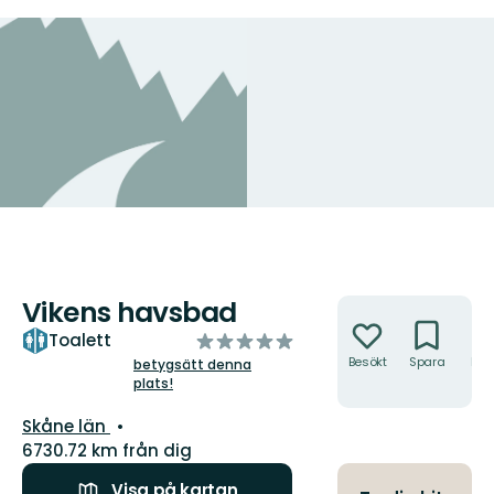
Vikens havsbad
Åtgärder
av
Toalett
5
Besökt
Spara
Hitt
betygsätt denna
hit
plats!
stjärnor
Län:
Skåne län
6730.72 km från dig
Visa på kartan