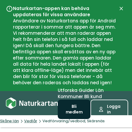
Naturkartan-appen kan behöva
Stän
uppdateras för vissa användare
Användare av Naturkartans app för Android
rapporterar i sommar att appen är seg mm.
Vi rekommenderar att man raderar appen
helt från sin telefon i så fall och laddar ned
igen! Då skall den fungera bättre. Den
befintliga appen skall ersättas av en ny app
efter sommaren. Den gamla appen laddar
all data för hela landet lokalt i appen (för
att klara offline-läge) men det innebär att
den blir för stor för vissa telefoner - då
behöver den raderas och laddas ned igen!
Utforska
Guider
Län
Kommuner
Bli kund
Bli
Logga
medlem
in
Skåne län
Vedlår
Vedförvaring/vedbod, Skärsnäs