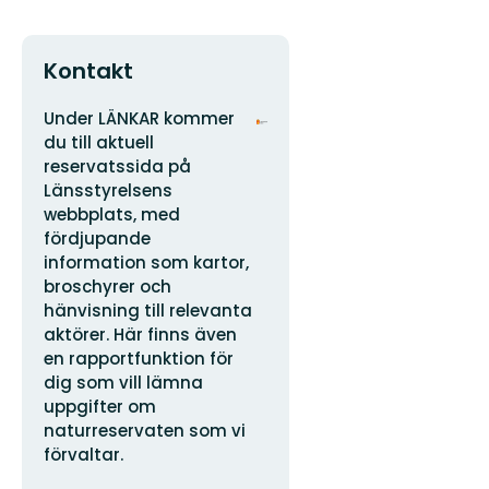
Kontakt
Adress
Organisationens
Under LÄNKAR kommer
logotyp
du till aktuell
reservatssida på
Länsstyrelsens
webbplats, med
fördjupande
information som kartor,
broschyrer och
hänvisning till relevanta
aktörer. Här finns även
en rapportfunktion för
dig som vill lämna
uppgifter om
naturreservaten som vi
förvaltar.
E-