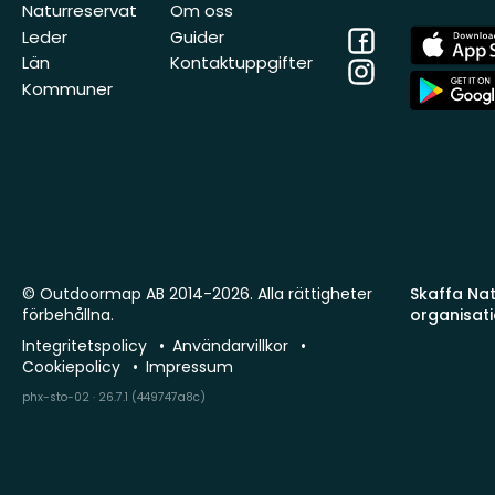
Naturreservat
Om oss
Facebook
App
Leder
Guider
Store
Län
Kontaktuppgifter
Instagram
App
Kommuner
Store
© Outdoormap AB 2014-2026. Alla rättigheter
Skaffa Natu
förbehållna.
organisat
Integritetspolicy
Användarvillkor
Cookiepolicy
Impressum
phx-sto-02 · 26.7.1 (449747a8c)