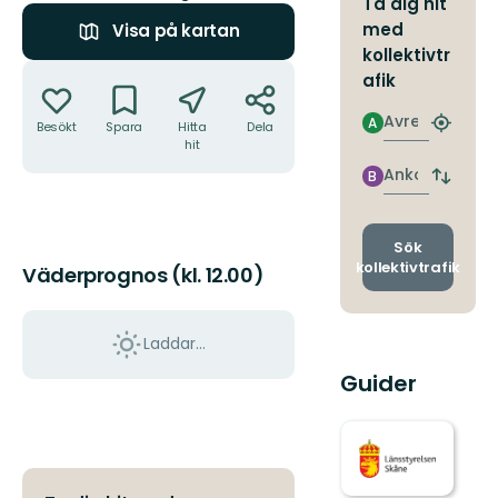
Ta dig hit
med
Visa på kartan
kollektivtr
Åtgärder
afik
Avresa
A
Besökt
Spara
Hitta
Dela
Hitta
hit
närmas
hållpla
Ankomst
B
Byt
avgång
och
ankomst
Sök
kollektivtrafik
Väderprognos (kl. 12.00)
Laddar...
Guider