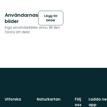
Användarnas
Lägg till
bilder
bilder
Inga användarbilder ännu. Bli den
första att dela!
Utforska
Naturkartan
Följ
Ladda ner
oss
app