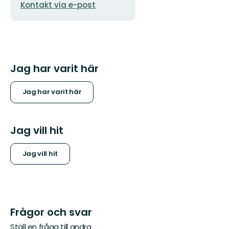
Kontakt via e-post
postadress
Jag har varit här
Jag har varit här
Jag vill hit
Jag vill hit
Frågor och svar
Ställ en fråga till andra