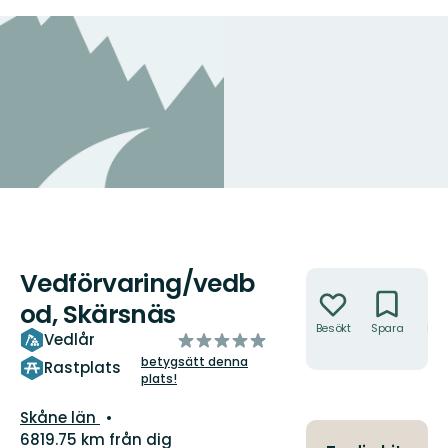
Vedförvaring/vedb
Åtgärder
od, Skärsnäs
Besökt
Spara
Hitt
av
Vedlår
hit
5
betygsätt denna
Rastplats
plats!
stjärnor
Län:
Skåne län
6819.75 km från dig