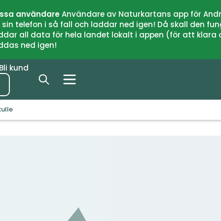
issa användare
Användare av Naturkartans app för Andr
n telefon i så fall och laddar ned igen! Då skall den fun
 all data för hela landet lokalt i appen (för att klara of
addas ned igen!
Bli kund
ulle