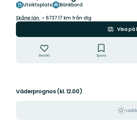
Utsiktsplats
Bänkbord
Län:
Skåne län
6737.17 km från dig
Visa på
Åtgärder
Besökt
Spara
Väderprognos (kl. 12.00)
Ladda