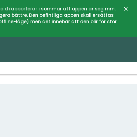
oid rapporterar i sommar att appen är seg mm.
Stän
gera bättre. Den befintliga appen skall ersättas
fline-läge) men det innebär att den blir för stor