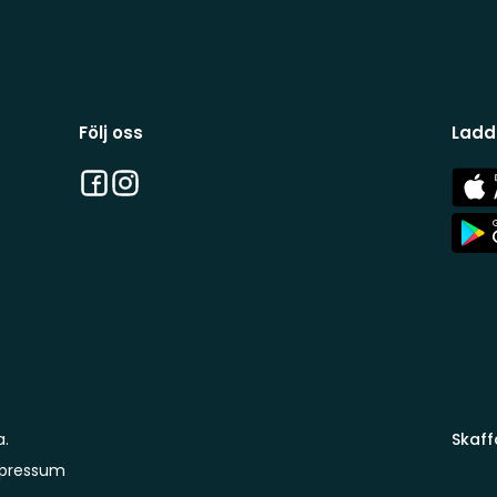
Följ oss
Ladd
Facebook
Instagram
App
Stor
App
Stor
a.
Skaff
pressum