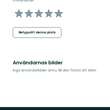
0 recensioner
av
5
stjärnor
Betygsätt denna plats
Användarnas bilder
Inga användarbilder ännu. Bli den första att dela!