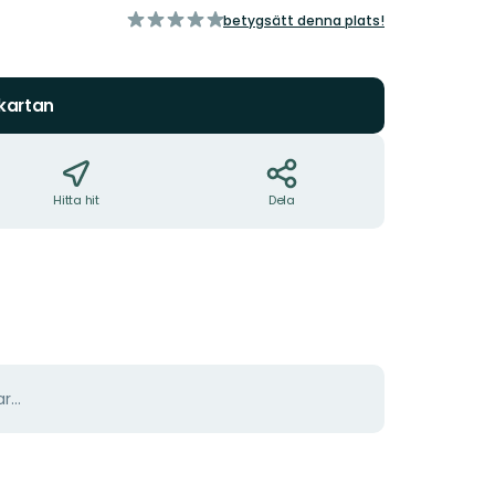
av
betygsätt denna plats!
5
stjärnor
 kartan
Hitta hit
Dela
r...