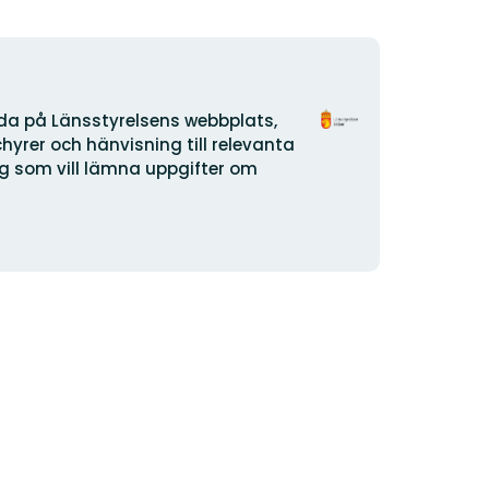
Organisationens
ida på Länsstyrelsens webbplats,
logotyp
yrer och hänvisning till relevanta
dig som vill lämna uppgifter om