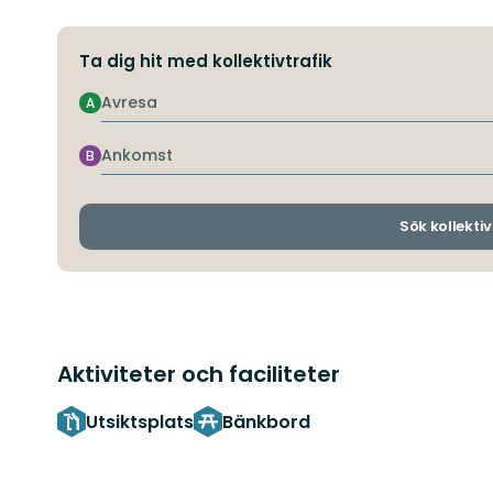
Ta dig hit med kollektivtrafik
Avresa
A
Ankomst
B
Sök kollektiv
Aktiviteter och faciliteter
Utsiktsplats
Bänkbord