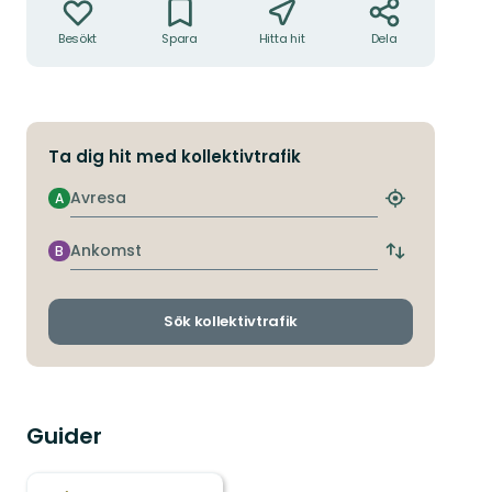
Besökt
Spara
Hitta hit
Dela
Ta dig hit med kollektivtrafik
Avresa
A
Hitta
närmaste
hållplats
Ankomst
B
Byt
avgångs-
och
ankomsthållp
Sök kollektivtrafik
Guider