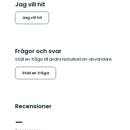
Jag vill hit
Jag vill hit
Frågor och svar
Ställ en fråga till andra Naturkartan-användare.
Ställ en fråga
Recensioner
—