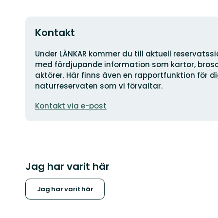
Kontakt
Adress
Under LÄNKAR kommer du till aktuell reservatss
med fördjupande information som kartor, brosch
aktörer. Här finns även en rapportfunktion för 
naturreservaten som vi förvaltar.
E-
Kontakt via e-post
postadress
Jag har varit här
Jag har varit här