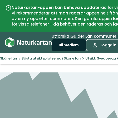
Naturkartan-appen kan behöva uppdateras för v
Vi rekommenderar att man raderar appen helt från si
av en ny app efter sommaren. Den gamla appen laddar
för vissa telefoner - då behöver den raderas och l
Utforska
Guider
Län
Kommuner
Bli medlem
Logga in
Skåne län
Bästa utsiktsplatserna i Skåne län
Utsikt, Svedberga k