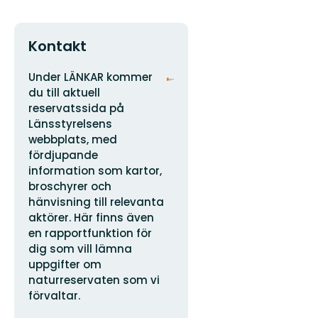
Kontakt
Adress
Organisationens
Under LÄNKAR kommer
logotyp
du till aktuell
reservatssida på
Länsstyrelsens
webbplats, med
fördjupande
information som kartor,
broschyrer och
hänvisning till relevanta
aktörer. Här finns även
en rapportfunktion för
dig som vill lämna
uppgifter om
naturreservaten som vi
förvaltar.
E-