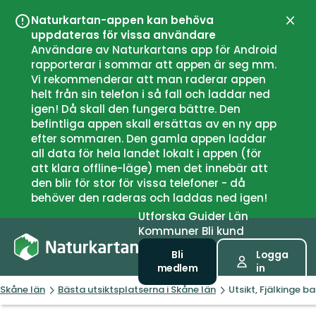
Naturkartan-appen kan behöva
Stän
uppdateras för vissa användare
Användare av Naturkartans app för Android
rapporterar i sommar att appen är seg mm.
Vi rekommenderar att man raderar appen
helt från sin telefon i så fall och laddar ned
igen! Då skall den fungera bättre. Den
befintliga appen skall ersättas av en ny app
efter sommaren. Den gamla appen laddar
all data för hela landet lokalt i appen (för
att klara offline-läge) men det innebär att
den blir för stor för vissa telefoner - då
behöver den raderas och laddas ned igen!
Utforska
Guider
Län
Kommuner
Bli kund
Bli
Logga
medlem
in
Skåne län
Bästa utsiktsplatserna i Skåne län
Utsikt, Fjälkinge b