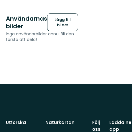
Användarnas
Lägg till
bilder
bilder
Inga användarbilder ännu. Bli den
första att dela!
Utforska
Naturkartan
Följ
Ladda ner
oss
app