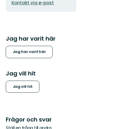
Kontakt via e-post
postadress
Jag har varit här
Jag har varit här
Jag vill hit
Jag vill hit
Frågor och svar
Ställ en fråga till andra