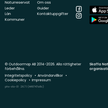
Naturreservat
Om oss
Facebook
App
Leder
Guider
Store
Län
Kontaktuppgifter
Instagram
App
Kommuner
Store
© Outdoormap AB 2014-2026. Alla rättigheter
Skaffa Natu
förbehållna.
organisat
Integritetspolicy
Användarvillkor
Cookiepolicy
Impressum
phx-sto-01 · 26.7.1 (449747a8c)