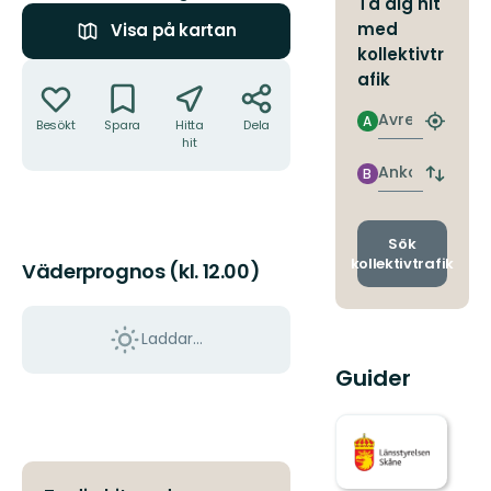
Ta dig hit
med
Visa på kartan
kollektivtr
Åtgärder
afik
Avresa
A
Besökt
Spara
Hitta
Dela
Hitta
hit
närmas
hållpla
Ankomst
B
Byt
avgång
och
ankomst
Sök
kollektivtrafik
Väderprognos (kl. 12.00)
Laddar...
Guider