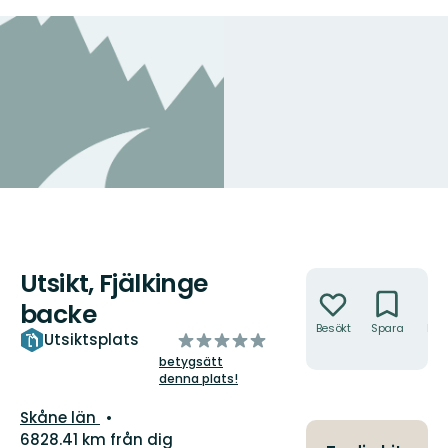
Utsikt, Fjälkinge
Åtgärder
backe
Besökt
Spara
Hitt
av
Utsiktsplats
hit
5
betygsätt
denna plats!
stjärnor
Län:
Skåne län
6828.41 km från dig