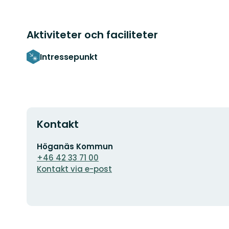
Aktiviteter och faciliteter
Intressepunkt
Kontakt
E-
Höganäs Kommun
postadress
+46 42 33 71 00
Kontakt via e-post