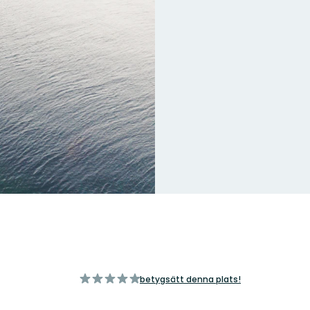
av
betygsätt denna plats!
5
stjärnor