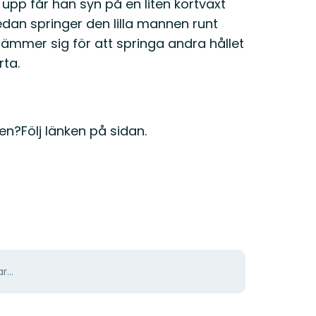
upp får han syn på en liten kortväxt
edan springer den lilla mannen runt
stämmer sig för att springa andra hållet
ta.
en?Följ länken på sidan.
r...