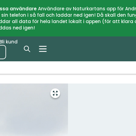
issa användare
Användare av Naturkartans app för Andr
n telefon i så fall och laddar ned igen! Då skall den fun
 all data för hela landet lokalt i appen (för att klara of
addas ned igen!
Bli kund
Gå
till
helskärmsläge