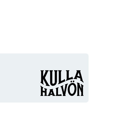
Organisationens
logotyp