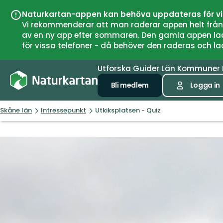
Naturkartan-appen kan behöva uppdateras för v
Vi rekommenderar att man raderar appen helt från si
av en ny app efter sommaren. Den gamla appen laddar
för vissa telefoner - då behöver den raderas och l
Utforska
Guider
Län
Kommuner
Bli medlem
Logga in
Skåne län
Intressepunkt
Utkiksplatsen - Quiz