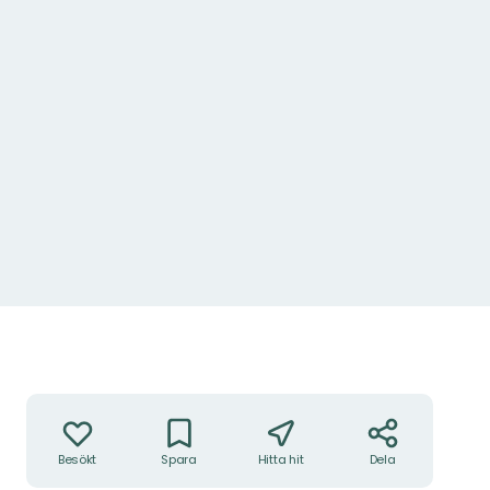
Åtgärder
Besökt
Spara
Hitta hit
Dela