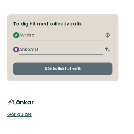
Ta dig hit med kollektivtrafik
Avresa
A
Hitta
närmaste
hållplats
Ankomst
B
Byt
avgångs-
och
ankomsthållp
Sök kollektivtrafik
Länkar
Gör quizet