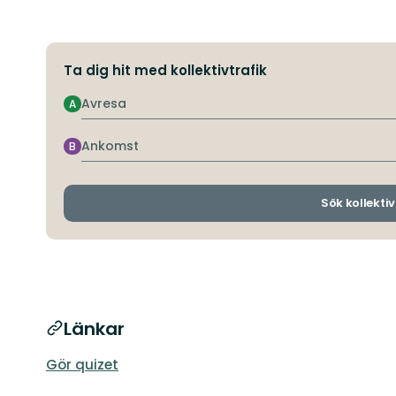
Ta dig hit med kollektivtrafik
Avresa
A
Ankomst
B
Sök kollektiv
Länkar
Gör quizet