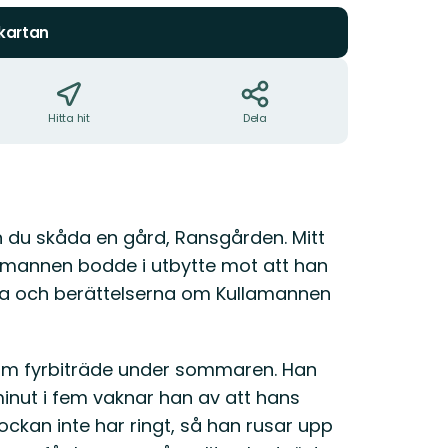
 kartan
Hitta hit
Dela
n du skåda en gård, Ransgården. Mitt
amannen bodde i utbytte mot att han
rna och berättelserna om Kullamannen
om fyrbiträde under sommaren. Han
 minut i fem vaknar han av att hans
ckan inte har ringt, så han rusar upp