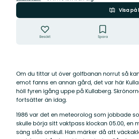
Visa på
Åtgärder
Besökt
Spara
Beskrivning
Om du tittar ut över golfbanan norrut så ka
emot fanns en annan gård, det var här Kull
höll fyren igång uppe på Kullaberg. Skröno
fortsätter än idag.
1986 var det en meteorolog som jobbade s
skulle börja sitt vaktpass klockan 05.00, en
säng slås omkull. Han märker då att väckaklo