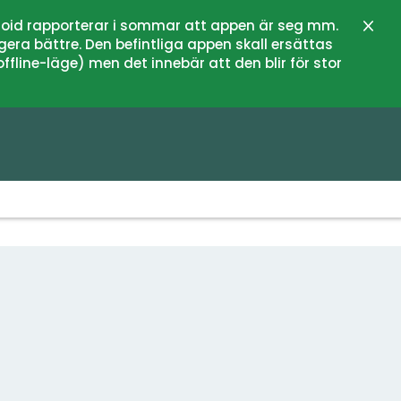
oid rapporterar i sommar att appen är seg mm.
Stän
gera bättre. Den befintliga appen skall ersättas
fline-läge) men det innebär att den blir för stor