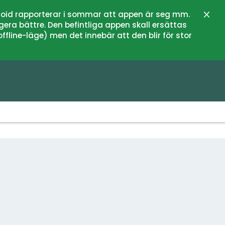
oid rapporterar i sommar att appen är seg mm.
Stän
gera bättre. Den befintliga appen skall ersättas
fline-läge) men det innebär att den blir för stor