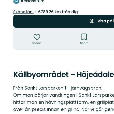
Uteklassrum
Län:
Skåne län
6789.26 km från dig
Visa på
Åtgärder
Besökt
Spara
Källbyområdet – Höjeådal
Beskrivning
Från Sankt Larsparken till järnvägsbron.
Om man börjar vandringen i Sankt Larsparken
hittar man en håvningsplattform, en grillpla
över ån precis innan en grind. När vi går g