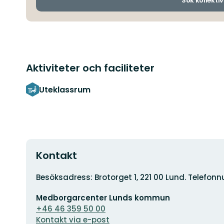
Sök kollektiv
Aktiviteter och faciliteter
Uteklassrum
Kontakt
Adress
Besöksadress: Brotorget 1, 221 00 Lund. Telefo
E-
Medborgarcenter Lunds kommun
postadress
+46 46 359 50 00
Kontakt via e-post