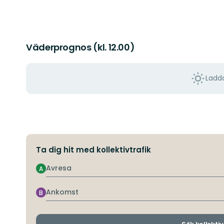
Väderprognos (kl. 12.00)
Ladda
Ta dig hit med kollektivtrafik
Avresa
A
Ankomst
B