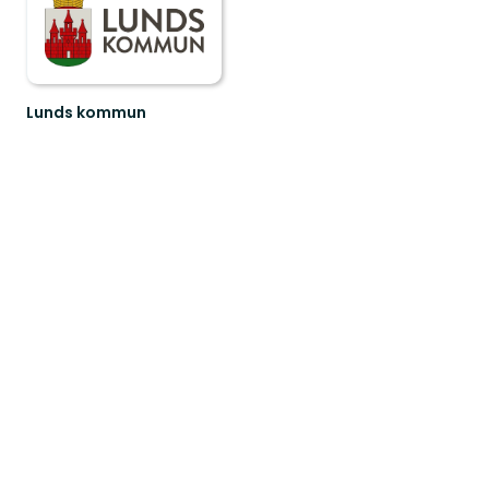
Lunds kommun
Välkommen
till
Lunds
fantastiska
natur!