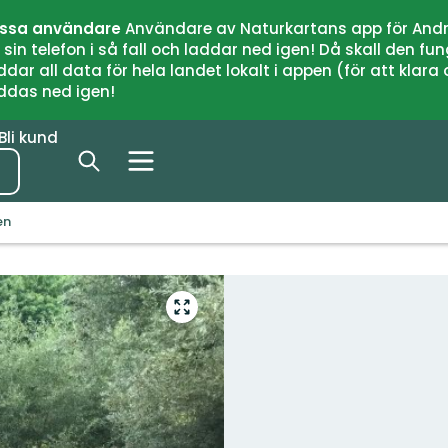
issa användare
Användare av Naturkartans app för Andr
n telefon i så fall och laddar ned igen! Då skall den fun
 all data för hela landet lokalt i appen (för att klara of
addas ned igen!
Bli kund
en
Gå
till
helskärmsläge