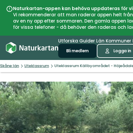
Naturkartan-appen kan behöva uppdateras för v
Vi rekommenderar att man raderar appen helt från si
av en ny app efter sommaren. Den gamla appen laddar
för vissa telefoner - då behöver den raderas och l
Utforska
Guider
Län
Kommuner
Bli medlem
Logga in
Skåne län
Uteklassrum
Uteklassrum Källbyområdet - Höjeådal