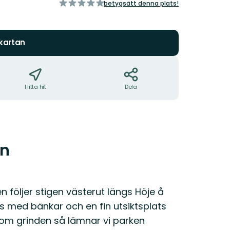
av
betygsätt denna plats!
5
stjärnor
 kartan
Hitta hit
Dela
en
 följer stigen västerut längs Höje å
ts med bänkar och en fin utsiktsplats
enom grinden så lämnar vi parken