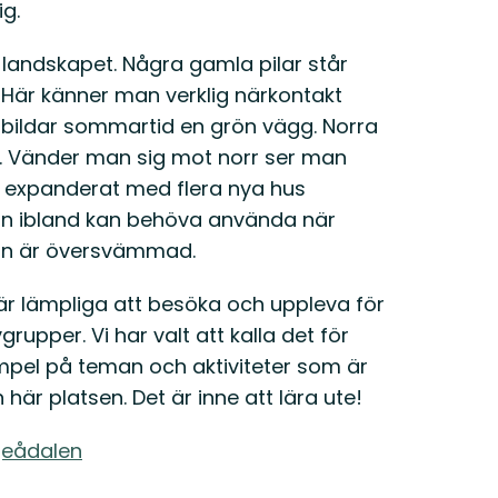
g.
landskapet. Några gamla pilar står
n. Här känner man verklig närkontakt
 bildar sommartid en grön vägg. Norra
g. Vänder man sig mot norr ser man
expanderat med flera nya hus
an ibland kan behöva använda när
 ån är översvämmad.
är lämpliga att besöka och uppleva för
rupper. Vi har valt att kalla det för
mpel på teman och aktiviteter som är
här platsen. Det är inne att lära ute!
jeådalen