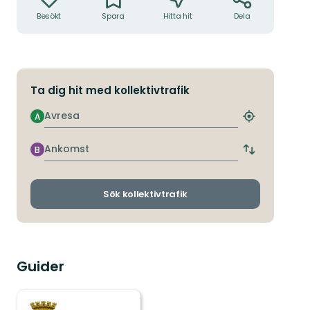
Besökt
Spara
Hitta hit
Dela
Ta dig hit med kollektivtrafik
Avresa
A
Hitta
närmaste
hållplats
Ankomst
B
Byt
avgångs-
och
ankomsthållp
Sök kollektivtrafik
Guider