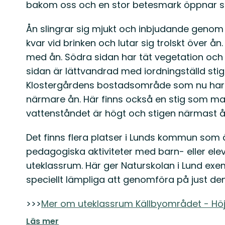
bakom oss och en stor betesmark öppnar si
Ån slingrar sig mjukt och inbjudande genom 
kvar vid brinken och lutar sig trolskt över å
med ån. Södra sidan har tät vegetation och
sidan är lättvandrad med iordningställd sti
Klostergårdens bostadsområde som nu har 
närmare ån. Här finns också en stig som m
vattenståndet är högt och stigen närmast
Det finns flera platser i Lunds kommun som 
pedagogiska aktiviteter med barn- eller elevg
uteklassrum. Här ger Naturskolan i Lund exe
speciellt lämpliga att genomföra på just den 
>>>
Mer om uteklassrum Källbyområdet - Hö
Läs mer