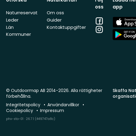
oss
app
Naturreservat
Om oss
Facebook
App
Leder
Guider
Store
Län
Kontaktuppgifter
Instagram
App
Kommuner
Store
© Outdoormap AB 2014-2026. Alla rättigheter
Skaffa Natu
förbehållna.
organisat
Integritetspolicy
Användarvillkor
Cookiepolicy
Impressum
phx-sto-01 · 26.7.1 (449747a8c)