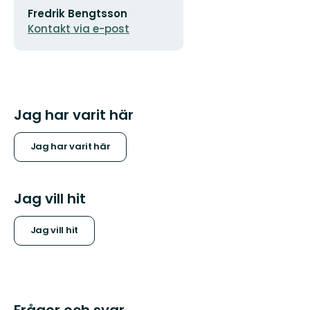
Fredrik Bengtsson
postadress
Kontakt via e-post
Jag har varit här
Jag har varit här
Jag vill hit
Jag vill hit
Frågor och svar