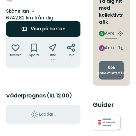
Ta dig hit
med
Län:
Skåne län
kollektivtr
6742.82 km från dig
afik
Visa på kartan
Avresa
A
Hitta
Åtgärder
närmas
hållpla
Ankomst
B
Byt
Besökt
Spara
Hitta
Dela
avgång
hit
och
ankomst
Sök
kollektivtrafik
Väderprognos (kl. 12.00)
Guider
Laddar...