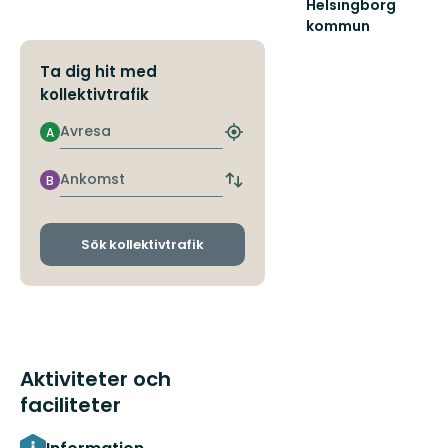
Helsingborg
kommun
Helsingborg
är
Ta dig hit med
staden
kollektivtrafik
för
dig
Avresa
A
som
Hitta
närmaste
vill
hållplats
natur!
Ankomst
B
Byt
avgångs-
och
ankomsthållplatser
Sök kollektivtrafik
Aktiviteter och
faciliteter