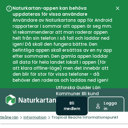
Naturkartan-appen kan behöva
Stän
uppdateras för vissa användare
Användare av Naturkartans app för Android
rapporterar i sommar att appen är seg mm.
Vi rekommenderar att man raderar appen
helt från sin telefon i så fall och laddar ned
igen! Då skall den fungera bättre. Den
befintliga appen skall ersättas av en ny app
efter sommaren. Den gamla appen laddar
all data för hela landet lokalt i appen (för
att klara offline-läge) men det innebär att
den blir för stor för vissa telefoner - då
behöver den raderas och laddas ned igen!
Utforska
Guider
Län
Kommuner
Bli kund
Bli
Logga
medlem
in
Skåne län
Information
Tropical Beachs Informationspunkt