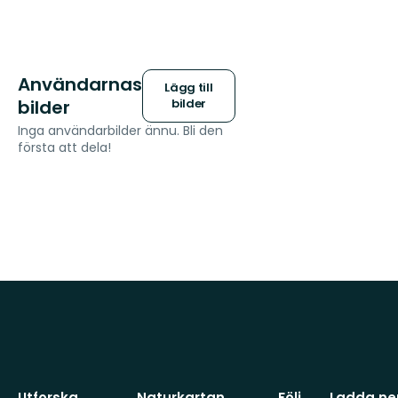
Användarnas
Lägg till
bilder
bilder
Inga användarbilder ännu. Bli den
första att dela!
Utforska
Naturkartan
Följ
Ladda ner