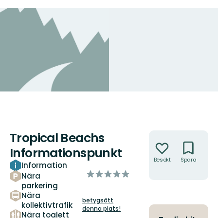
Tropical Beachs
Åtgärder
Informationspunkt
Besökt
Spara
Hitt
Information
hit
av
Nära
5
parkering
stjärnor
Nära
betygsätt
kollektivtrafik
denna plats!
Nära toalett