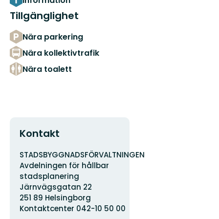
Information
Tillgänglighet
Nära parkering
Nära kollektivtrafik
Nära toalett
Kontakt
Adress
Organisationens
STADSBYGGNADSFÖRVALTNINGEN
logotyp
Avdelningen för hållbar
stadsplanering
Järnvägsgatan 22
251 89 Helsingborg
Kontaktcenter 042-10 50 00
E-