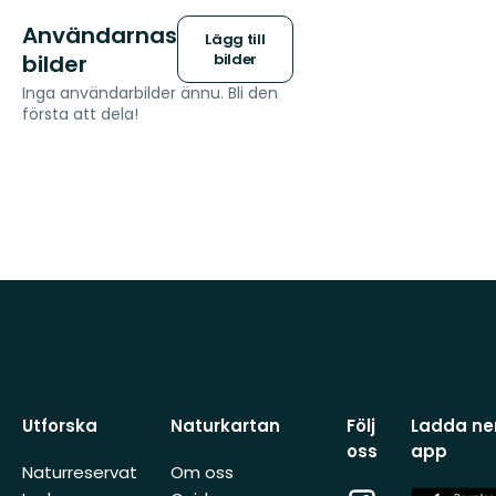
Användarnas
Lägg till
bilder
bilder
Inga användarbilder ännu. Bli den
första att dela!
Utforska
Naturkartan
Följ
Ladda ner
oss
app
Naturreservat
Om oss