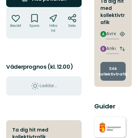
Ta dig hit
med
Åtgärder
kollektivtr
afik
Besökt
Spara
Hitta
Dela
hit
Avresa
A
Hitta
närmas
hållpla
Ankomst
B
Byt
avgång
och
Väderprognos (kl. 12.00)
ankomst
Sök
kollektivtrafik
Laddar...
Guider
Ta dig hit med
kollektivtrafik