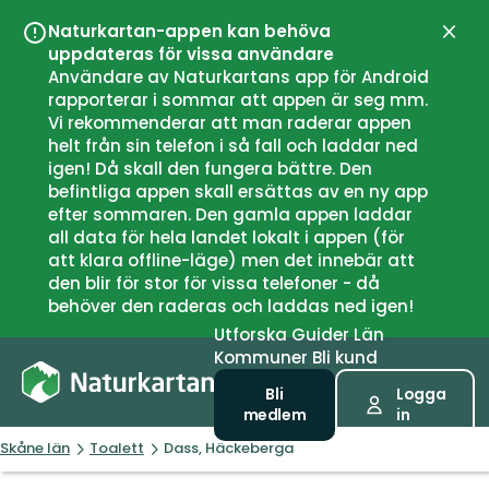
Naturkartan-appen kan behöva
Stän
uppdateras för vissa användare
Användare av Naturkartans app för Android
rapporterar i sommar att appen är seg mm.
Vi rekommenderar att man raderar appen
helt från sin telefon i så fall och laddar ned
igen! Då skall den fungera bättre. Den
befintliga appen skall ersättas av en ny app
efter sommaren. Den gamla appen laddar
all data för hela landet lokalt i appen (för
att klara offline-läge) men det innebär att
den blir för stor för vissa telefoner - då
behöver den raderas och laddas ned igen!
Utforska
Guider
Län
Kommuner
Bli kund
Bli
Logga
medlem
in
Skåne län
Toalett
Dass, Häckeberga