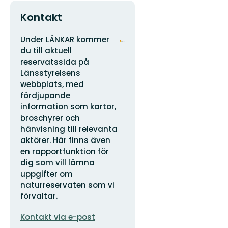
Kontakt
Adress
Organisationens
Under LÄNKAR kommer
logotyp
du till aktuell
reservatssida på
Länsstyrelsens
webbplats, med
fördjupande
information som kartor,
broschyrer och
hänvisning till relevanta
aktörer. Här finns även
en rapportfunktion för
dig som vill lämna
uppgifter om
naturreservaten som vi
förvaltar.
E-
Kontakt via e-post
postadress