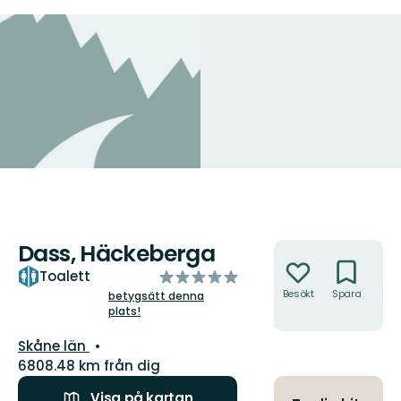
Dass, Häckeberga
Åtgärder
av
Toalett
5
Besökt
Spara
Hitt
betygsätt denna
hit
plats!
stjärnor
Län:
Skåne län
6808.48 km från dig
Visa på kartan