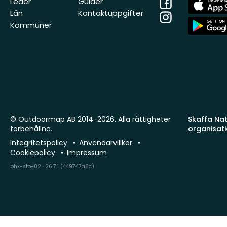
Facebook
App
Leder
Guider
Store
Län
Kontaktuppgifter
Instagram
App
Kommuner
Store
© Outdoormap AB 2014-2026. Alla rättigheter
Skaffa Natu
förbehållna.
organisat
Integritetspolicy
Användarvillkor
Cookiepolicy
Impressum
phx-sto-02 · 26.7.1 (449747a8c)