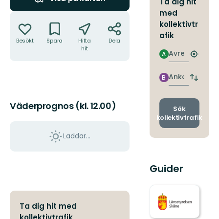
Ta dig hit
med
Åtgärder
kollektivtr
afik
Besökt
Spara
Hitta
Dela
hit
Avresa
A
Hitta
närmas
hållpla
Ankomst
B
Byt
avgång
och
Väderprognos (kl. 12.00)
ankomst
Sök
kollektivtrafik
Laddar...
Guider
Ta dig hit med
kollektivtrafik