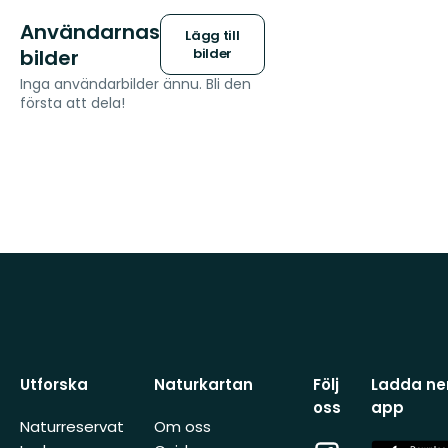
Användarnas
Lägg till
bilder
bilder
Inga användarbilder ännu. Bli den
första att dela!
Utforska
Naturkartan
Följ
Ladda ner
oss
app
Naturreservat
Om oss