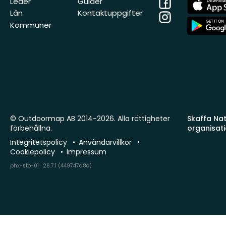
Facebook
App
Leder
Guider
Store
Län
Kontaktuppgifter
Instagram
App
Kommuner
Store
© Outdoormap AB 2014-2026. Alla rättigheter
Skaffa Natu
förbehållna.
organisat
Integritetspolicy
Användarvillkor
Cookiepolicy
Impressum
phx-sto-01 · 26.7.1 (449747a8c)