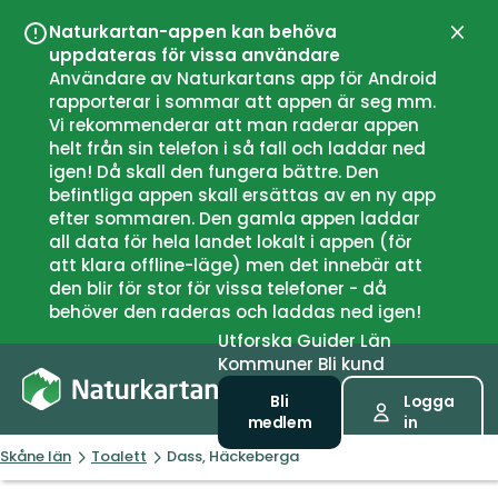
Naturkartan-appen kan behöva
Stän
uppdateras för vissa användare
Användare av Naturkartans app för Android
rapporterar i sommar att appen är seg mm.
Vi rekommenderar att man raderar appen
helt från sin telefon i så fall och laddar ned
igen! Då skall den fungera bättre. Den
befintliga appen skall ersättas av en ny app
efter sommaren. Den gamla appen laddar
all data för hela landet lokalt i appen (för
att klara offline-läge) men det innebär att
den blir för stor för vissa telefoner - då
behöver den raderas och laddas ned igen!
Utforska
Guider
Län
Kommuner
Bli kund
Bli
Logga
medlem
in
Skåne län
Toalett
Dass, Häckeberga