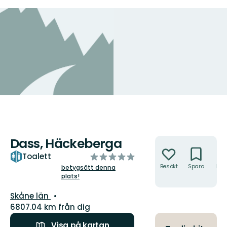
Dass, Häckeberga
Åtgärder
av
Toalett
5
Besökt
Spara
Hitt
betygsätt denna
hit
plats!
stjärnor
Län:
Skåne län
6807.04 km från dig
Visa på kartan