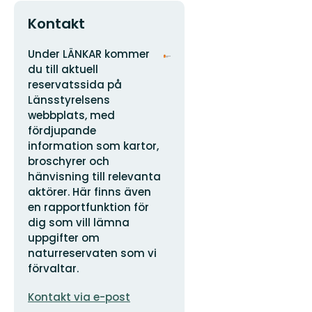
Kontakt
Adress
Organisationens
Under LÄNKAR kommer
logotyp
du till aktuell
reservatssida på
Länsstyrelsens
webbplats, med
fördjupande
information som kartor,
broschyrer och
hänvisning till relevanta
aktörer. Här finns även
en rapportfunktion för
dig som vill lämna
uppgifter om
naturreservaten som vi
förvaltar.
E-
Kontakt via e-post
postadress