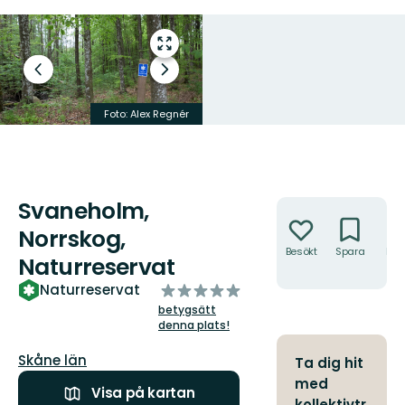
Gå
till
Föregående
Nästa
helskärmsläge
bild
bildspel
Foto: Alex Regnér
Foto: Christer Persson
Svaneholm,
Åtgärder
Norrskog,
Besökt
Spara
Hitt
Naturreservat
hit
av
Naturreservat
5
betygsätt
stjärnor
denna plats!
Län:
Skåne län
Ta dig hit
med
Visa på kartan
kollektivtr