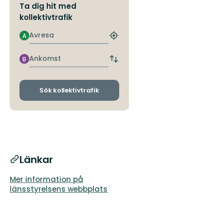
Ta dig hit med
kollektivtrafik
Avresa
A
Hitta
närmaste
hållplats
Ankomst
B
Byt
avgångs-
och
ankomsthållplatser
Sök kollektivtrafik
Länkar
Mer information på
länsstyrelsens webbplats