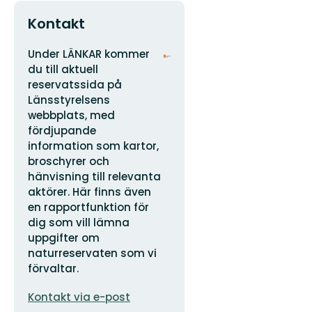
Kontakt
Adress
Organisationens
Under LÄNKAR kommer
logotyp
du till aktuell
reservatssida på
Länsstyrelsens
webbplats, med
fördjupande
information som kartor,
broschyrer och
hänvisning till relevanta
aktörer. Här finns även
en rapportfunktion för
dig som vill lämna
uppgifter om
naturreservaten som vi
förvaltar.
E-
Kontakt via e-post
postadress