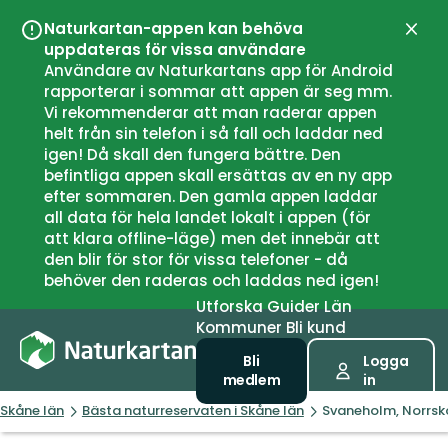
Naturkartan-appen kan behöva
Stän
uppdateras för vissa användare
Användare av Naturkartans app för Android
rapporterar i sommar att appen är seg mm.
Vi rekommenderar att man raderar appen
helt från sin telefon i så fall och laddar ned
igen! Då skall den fungera bättre. Den
befintliga appen skall ersättas av en ny app
efter sommaren. Den gamla appen laddar
all data för hela landet lokalt i appen (för
att klara offline-läge) men det innebär att
den blir för stor för vissa telefoner - då
behöver den raderas och laddas ned igen!
Utforska
Guider
Län
Kommuner
Bli kund
Bli
Logga
medlem
in
Skåne län
Bästa naturreservaten i Skåne län
Svaneholm, Norrsk