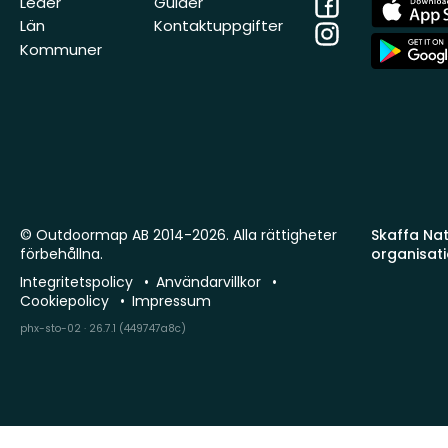
Facebook
App
Leder
Guider
Store
Län
Kontaktuppgifter
Instagram
App
Kommuner
Store
© Outdoormap AB 2014-2026. Alla rättigheter
Skaffa Natu
förbehållna.
organisat
Integritetspolicy
Användarvillkor
Cookiepolicy
Impressum
phx-sto-02 · 26.7.1 (449747a8c)