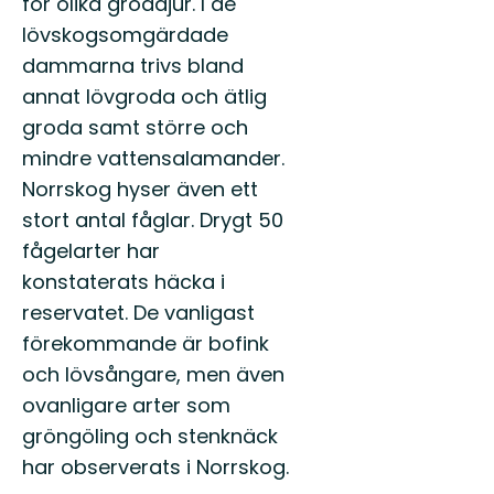
för olika groddjur. I de
lövskogsomgärdade
dammarna trivs bland
annat lövgroda och ätlig
groda samt större och
mindre vattensalamander.
Norrskog hyser även ett
stort antal fåglar. Drygt 50
fågelarter har
konstaterats häcka i
reservatet. De vanligast
förekommande är bofink
och lövsångare, men även
ovanligare arter som
gröngöling och stenknäck
har observerats i Norrskog.