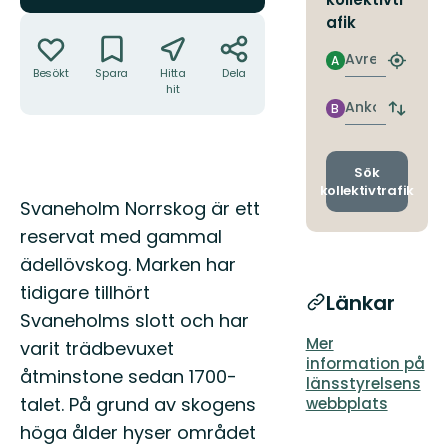
Åtgärder
afik
Avresa
A
Hitta
Besökt
Spara
Hitta
Dela
närmas
hit
hållpla
Ankomst
B
Byt
avgång
och
ankomst
Sök
kollektivtrafik
Beskrivning
Svaneholm Norrskog är ett
reservat med gammal
ädellövskog. Marken har
tidigare tillhört
Länkar
Svaneholms slott och har
Mer
varit trädbevuxet
information på
åtminstone sedan 1700-
länsstyrelsens
talet. På grund av skogens
webbplats
höga ålder hyser området