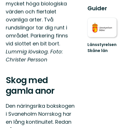
mycket höga biologiska
Guider
värden och flertalet
ovanliga arter. Två
rundslingor tar dig runt i
området. Parkering finns
vid slottet en bit bort.
Länsstyrelsen
Skåne län
Lummig lövskog. Foto:
Välkommen
Christer Persson
till
Skånes
fantastiska
Skog med
natur!
gamla anor
Den näringsrika bokskogen
i Svaneholm Norrskog har
en lång kontinuitet. Redan