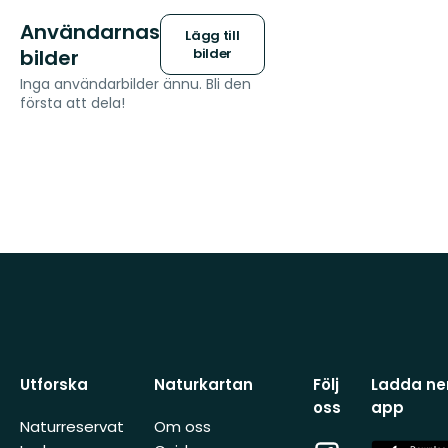
Användarnas
Lägg till
bilder
bilder
Inga användarbilder ännu. Bli den
första att dela!
Utforska
Naturkartan
Följ
Ladda ner
oss
app
Naturreservat
Om oss