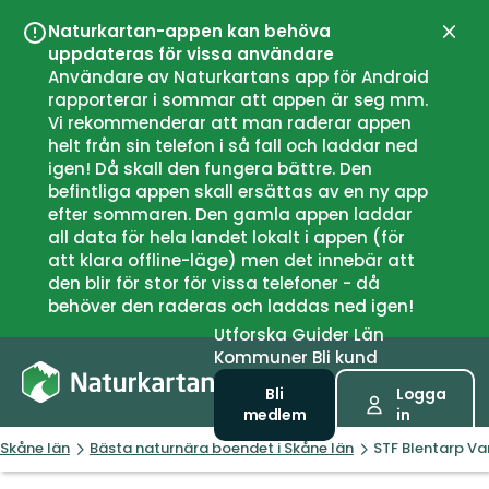
Naturkartan-appen kan behöva
Stän
uppdateras för vissa användare
Användare av Naturkartans app för Android
rapporterar i sommar att appen är seg mm.
Vi rekommenderar att man raderar appen
helt från sin telefon i så fall och laddar ned
igen! Då skall den fungera bättre. Den
befintliga appen skall ersättas av en ny app
efter sommaren. Den gamla appen laddar
all data för hela landet lokalt i appen (för
att klara offline-läge) men det innebär att
den blir för stor för vissa telefoner - då
behöver den raderas och laddas ned igen!
Utforska
Guider
Län
Kommuner
Bli kund
Bli
Logga
medlem
in
Skåne län
Bästa naturnära boendet i Skåne län
STF Blentarp V