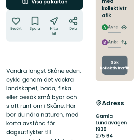
med
Visa på kartan
kollektivtr
Åtgärder
afik
Avresa
A
Besökt
Spara
Hitta
Dela
Hitta
hit
närmas
hållpla
Ankomst
B
Byt
avgång
och
ankomst
Sök
kollektivtrafik
Beskrivning
Vandra längst Skåneleden,
cykla genom det vackra
landskapet, bada, fiska
eller besök små byar och
Adress
slott runt om i Skåne. Här
bor du nära naturen, med
Gamla
Lundavägen
korta avstånd för
1938
dagsutflykter till
275 64