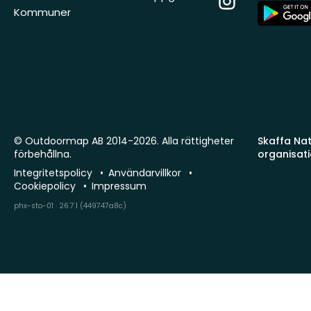
App
Kommuner
Store
© Outdoormap AB 2014-2026. Alla rättigheter
Skaffa Natu
förbehållna.
organisat
Integritetspolicy
Användarvillkor
Cookiepolicy
Impressum
phx-sto-01 · 26.7.1 (449747a8c)