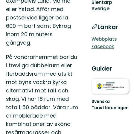
exempelvis Lund, Malmö
Blentarp
Sverige
eller Ystad. Affär med
postservice ligger bara
600 m bort samt Bykrog
Länkar
inom 20 minuters
Webbplats
gångväg.
Facebook
På vandrarhemmet bor du
i trevliga dubbelrum eller
Guider
flerbäddsrum med utsikt
mot byns vackra kyrka
alternativt mot fält och
skog. Vi har 18 rum med
Svenska
totalt 50 bäddar. Våra rum
Turistföreningen
Välkommen
är möblerade med
till
kombinationer av sköna
oss
på
resårmadrasser och