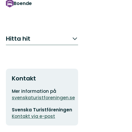
Boende
Hitta hit
Kontakt
Adress
Organisationens
Mer information på
logotyp
svenskaturistforeningen.se
E-
Svenska Turistföreningen
postadress
Kontakt via e-post