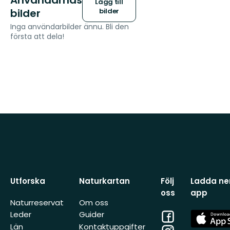
Lägg till
bilder
bilder
Inga användarbilder ännu. Bli den
första att dela!
Utforska
Naturkartan
Följ
Ladda ner
oss
app
Naturreservat
Om oss
Facebook
App
Leder
Guider
Store
Län
Kontaktuppgifter
Instagram