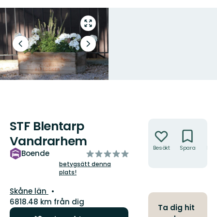
Gå
till
helskärmsläge
Föregående
Nästa
bild
bildspel
STF Blentarp
Åtgärder
Vandrarhem
Besökt
Spara
Hitt
av
Boende
hit
5
betygsätt denna
plats!
stjärnor
Län:
Skåne län
6818.48 km från dig
Ta dig hit