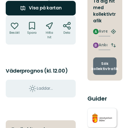
Ta dig hit
med
Visa på kartan
kollektivtr
Åtgärder
afik
Avresa
A
Besökt
Spara
Hitta
Dela
Hitta
hit
närmas
hållpla
Ankomst
B
Byt
avgång
och
ankomst
Sök
kollektivtrafik
Väderprognos (kl. 12.00)
Laddar...
Guider