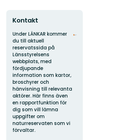
Kontakt
Adress
Organisationens
Under LÄNKAR kommer
logotyp
du till aktuell
reservatssida på
Länsstyrelsens
webbplats, med
fördjupande
information som kartor,
broschyrer och
hänvisning till relevanta
aktörer. Här finns även
en rapportfunktion för
dig som vill lämna
uppgifter om
naturreservaten som vi
förvaltar.
E-