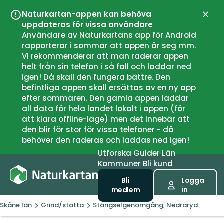
Naturkartan-appen kan behöva
Stän
uppdateras för vissa användare
Användare av Naturkartans app för Android
rapporterar i sommar att appen är seg mm.
Vi rekommenderar att man raderar appen
helt från sin telefon i så fall och laddar ned
igen! Då skall den fungera bättre. Den
befintliga appen skall ersättas av en ny app
efter sommaren. Den gamla appen laddar
all data för hela landet lokalt i appen (för
att klara offline-läge) men det innebär att
den blir för stor för vissa telefoner - då
behöver den raderas och laddas ned igen!
Utforska
Guider
Län
Kommuner
Bli kund
Bli
Logga
medlem
in
Skåne län
Grind/stätta
Stängselgenomgång, Nedraryd