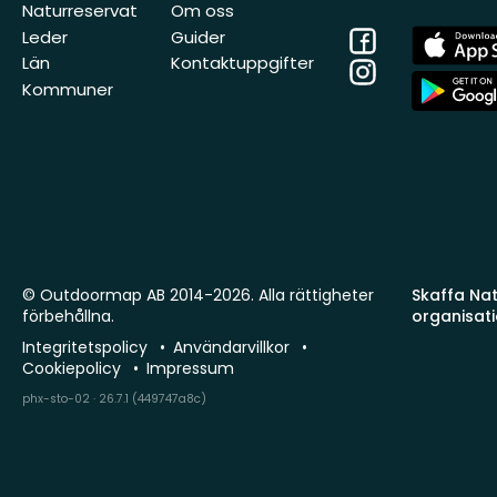
Naturreservat
Om oss
Facebook
App
Leder
Guider
Store
Län
Kontaktuppgifter
Instagram
App
Kommuner
Store
© Outdoormap AB 2014-2026. Alla rättigheter
Skaffa Natu
förbehållna.
organisat
Integritetspolicy
Användarvillkor
Cookiepolicy
Impressum
phx-sto-02 · 26.7.1 (449747a8c)