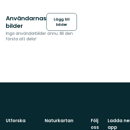
Användarnas
Lägg till
bilder
bilder
Inga användarbilder ännu. Bli den
första att dela!
Utforska
Naturkartan
Följ
Ladda ner
oss
app