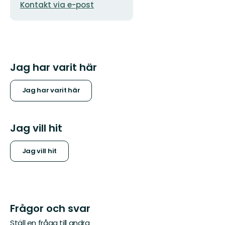
Kontakt via e-post
postadress
Jag har varit här
Jag har varit här
Jag vill hit
Jag vill hit
Frågor och svar
Ställ en fråga till andra