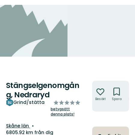
Stängselgenomgån
Åtgärder
g, Nedraryd
Besökt
Spara
Hitt
av
Grind/stätta
hit
5
betygsätt
denna plats!
stjärnor
Län:
Skåne län
6805.92 km från dig