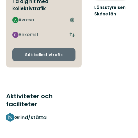
Ta dig hit med
Länsstyrelsen
kollektivtrafik
Skåne län
Välkommen
Avresa
A
Hitta
till
närmaste
Skånes
hållplats
Ankomst
B
fantastiska
Byt
avgångs-
natur!
och
ankomsthållplatser
Sök kollektivtrafik
Aktiviteter och
faciliteter
Grind/stätta