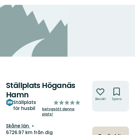
Ställplats Höganäs
Åtgärder
Hamn
Besökt
Spara
Hitt
av
Ställplats
hit
för husbil
5
betygsätt denna
plats!
stjärnor
Län:
Skåne län
6726.97 km från dig