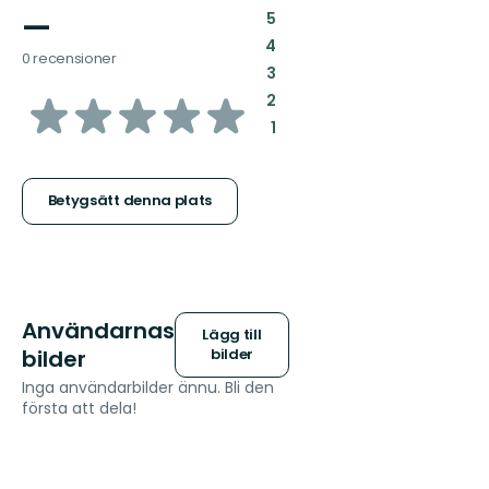
—
:
5
:
4
0 recensioner
:
3
av
:
2
:
1
5
stjärnor
Betygsätt denna plats
Användarnas
Lägg till
bilder
bilder
Inga användarbilder ännu. Bli den
första att dela!