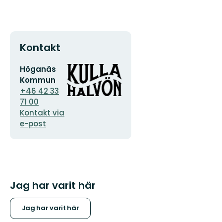
Kontakt
E-
Organisationens
Höganäs
postadress
logotyp
Kommun
+46 42 33
71 00
Kontakt via
e-post
Jag har varit här
Jag har varit här