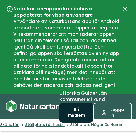
Naturkartan-appen kan behöva
Stän
uppdateras för vissa användare
Användare av Naturkartans app för Android
rapporterar i sommar att appen är seg mm.
Vi rekommenderar att man raderar appen
helt från sin telefon i så fall och laddar ned
igen! Då skall den fungera bättre. Den
befintliga appen skall ersättas av en ny app
efter sommaren. Den gamla appen laddar
all data för hela landet lokalt i appen (för
att klara offline-läge) men det innebär att
den blir för stor för vissa telefoner - då
behöver den raderas och laddas ned igen!
Utforska
Guider
Län
Kommuner
Bli kund
Bli
Logga
medlem
in
Skåne län
Ställplats för husbil
Ställplats Höganäs Hamn