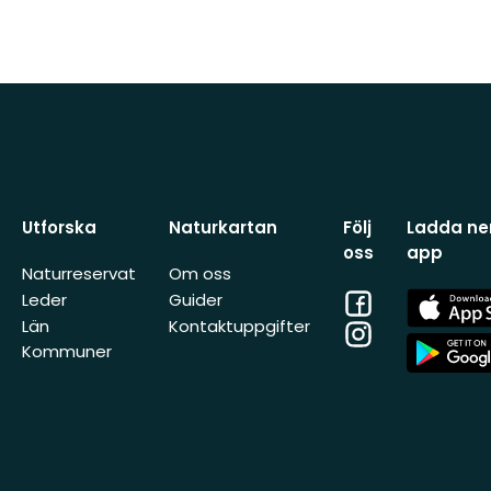
Utforska
Naturkartan
Följ
Ladda ner
oss
app
Naturreservat
Om oss
Facebook
App
Leder
Guider
Store
Län
Kontaktuppgifter
Instagram
App
Kommuner
Store