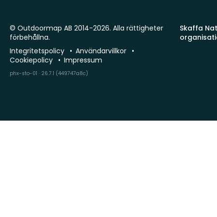
© Outdoormap AB 2014-2026. Alla rättigheter
Skaffa Natu
förbehållna.
organisat
Integritetspolicy
Användarvillkor
Cookiepolicy
Impressum
phx-sto-01 · 26.7.1 (449747a8c)