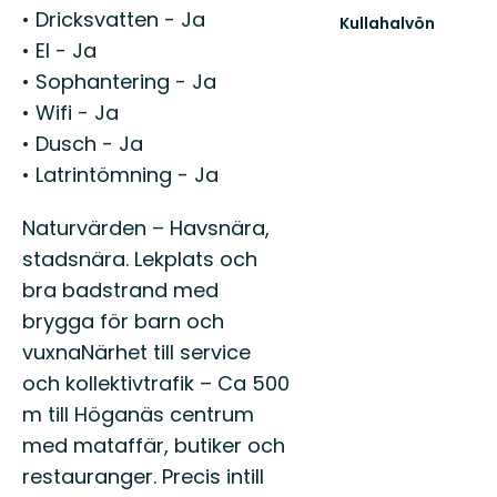
• Dricksvatten - Ja
Kullahalvön
Välkommen
• El - Ja
till
• Sophantering - Ja
den
vilda
• Wifi - Ja
sidan
• Dusch - Ja
av
Skåne
• Latrintömning - Ja
Naturvärden – Havsnära,
stadsnära. Lekplats och
bra badstrand med
brygga för barn och
vuxnaNärhet till service
och kollektivtrafik – Ca 500
m till Höganäs centrum
med mataffär, butiker och
restauranger. Precis intill