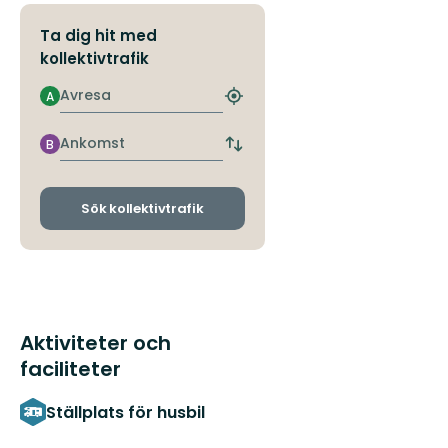
Ta dig hit med
kollektivtrafik
Avresa
A
Hitta
närmaste
hållplats
Ankomst
B
Byt
avgångs-
och
ankomsthållplatser
Sök kollektivtrafik
Aktiviteter och
faciliteter
Ställplats för husbil