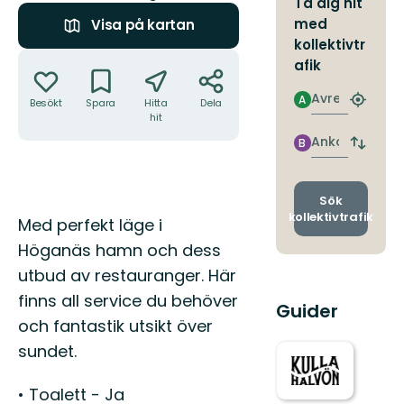
Ta dig hit
med
Visa på kartan
kollektivtr
Åtgärder
afik
Avresa
A
Besökt
Spara
Hitta
Dela
Hitta
hit
närmas
hållpla
Ankomst
B
Byt
avgång
och
ankomst
Sök
kollektivtrafik
Beskrivning
Med perfekt läge i
Höganäs hamn och dess
utbud av restauranger. Här
finns all service du behöver
Guider
och fantastik utsikt över
sundet.
• Toalett - Ja