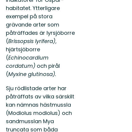
habitatet. Ytterligare
exempel på stora
grävande arter som
påträffades är lyrsjöborre
(
Brissopsis lyrifera)
,
hjärtsjöborre
(
Echinocardium
cordatum)
och pirål
(
Myxine glutinosa).
Sju rödlistade arter har
påträffats av vilka särskilt
kan nämnas hästmussla
(Modiolus modiolus) och
sandmusslan Mya
truncata som båda