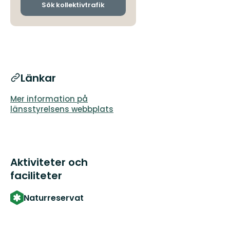
ankomsthållplatser
Sök kollektivtrafik
Länkar
Mer information på
länsstyrelsens webbplats
Aktiviteter och
faciliteter
Naturreservat