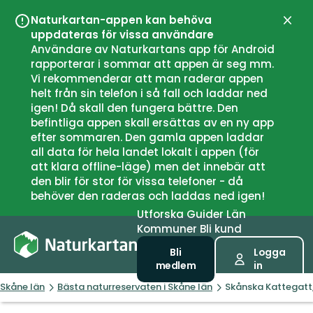
Naturkartan-appen kan behöva
Stän
uppdateras för vissa användare
Användare av Naturkartans app för Android
rapporterar i sommar att appen är seg mm.
Vi rekommenderar att man raderar appen
helt från sin telefon i så fall och laddar ned
igen! Då skall den fungera bättre. Den
befintliga appen skall ersättas av en ny app
efter sommaren. Den gamla appen laddar
all data för hela landet lokalt i appen (för
att klara offline-läge) men det innebär att
den blir för stor för vissa telefoner - då
behöver den raderas och laddas ned igen!
Utforska
Guider
Län
Kommuner
Bli kund
Bli
Logga
medlem
in
Skåne län
Bästa naturreservaten i Skåne län
Skånska Kattegatt,