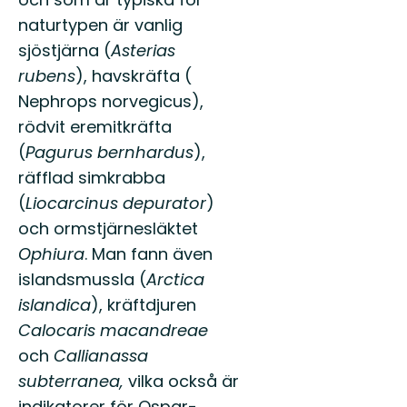
naturtypen är vanlig
sjöstjärna (
Asterias
rubens
), havskräfta (
Nephrops norvegicus),
rödvit eremitkräfta
(
Pagurus bernhardus
),
räfflad simkrabba
(
Liocarcinus depurator
)
och ormstjärnesläktet
Ophiura
. Man fann även
islandsmussla (
Arctica
islandica
), kräftdjuren
Calocaris macandreae
och
Callianassa
subterranea,
vilka också är
indikatorer för Ospar-