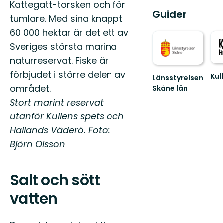
Kattegatt-torsken och för
Guider
tumlare. Med sina knappt
60 000 hektar är det ett av
Sveriges största marina
naturreservat. Fiske är
förbjudet i större delen av
Kul
Länsstyrelsen
Väl
området.
Skåne län
till
Välkommen
Stort marint reservat
den
till
vild
utanför Kullens spets och
Skånes
sid
fantastiska
Hallands Väderö. Foto:
av
natur!
Skå
Björn Olsson
Salt och sött
vatten