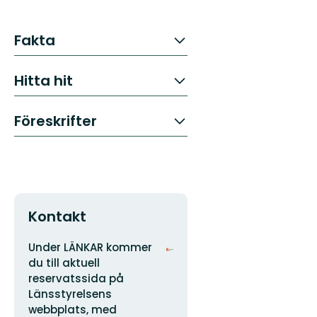
Fakta
Hitta hit
Föreskrifter
Kontakt
Adress
Organisationens
Under LÄNKAR kommer
logotyp
du till aktuell
reservatssida på
Länsstyrelsens
webbplats, med