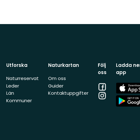
Utforska
Naturkartan
Följ
Ladda ner
oss
app
Naturreservat
Om oss
Facebook
App
Leder
Guider
Store
Län
Kontaktuppgifter
Instagram
App
Kommuner
Store