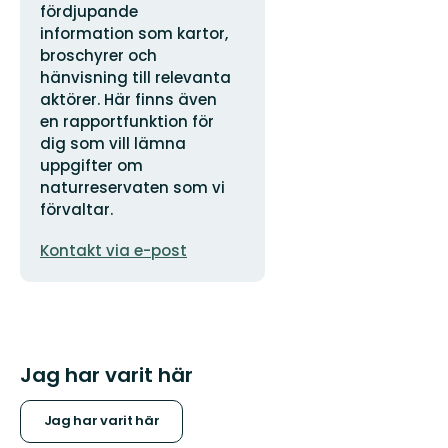
fördjupande
information som kartor,
broschyrer och
hänvisning till relevanta
aktörer. Här finns även
en rapportfunktion för
dig som vill lämna
uppgifter om
naturreservaten som vi
förvaltar.
E-
Kontakt via e-post
postadress
Jag har varit här
Jag har varit här