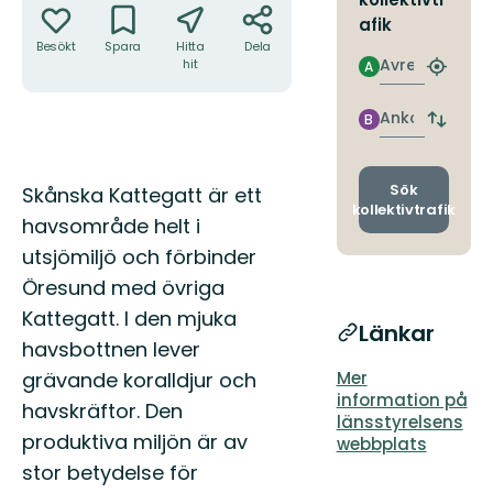
afik
Besökt
Spara
Hitta
Dela
Avresa
hit
A
Hitta
närmas
hållpla
Ankomst
B
Byt
avgång
och
ankomst
Beskrivning
Sök
Skånska Kattegatt är ett
kollektivtrafik
havsområde helt i
utsjömiljö och förbinder
Öresund med övriga
Kattegatt. I den mjuka
Länkar
havsbottnen lever
grävande koralldjur och
Mer
information på
havskräftor. Den
länsstyrelsens
produktiva miljön är av
webbplats
stor betydelse för