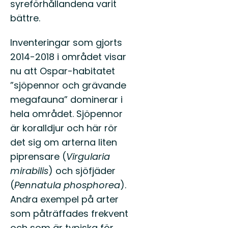
syreförhållandena varit
bättre.
Inventeringar som gjorts
2014-2018 i området visar
nu att Ospar-habitatet
”sjöpennor och grävande
megafauna” dominerar i
hela området. Sjöpennor
är koralldjur och här rör
det sig om arterna liten
piprensare (
Virgularia
mirabilis
) och sjöfjäder
(
Pennatula phosphorea
).
Andra exempel på arter
som påträffades frekvent
och som är typiska för