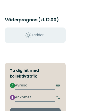
Väderprognos (kl. 12.00)
Laddar...
Ta dig hit med
kollektivtrafik
Avresa
A
Hitta
närmaste
hållplats
Ankomst
B
Byt
avgångs-
och