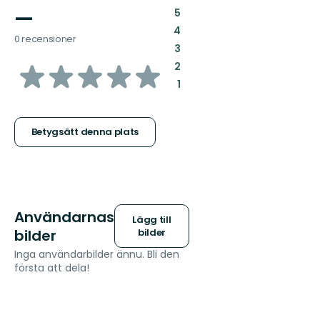
—
:
5
:
4
0 recensioner
:
3
av
:
2
:
1
5
stjärnor
Betygsätt denna plats
Användarnas
Lägg till
bilder
bilder
Inga användarbilder ännu. Bli den
första att dela!