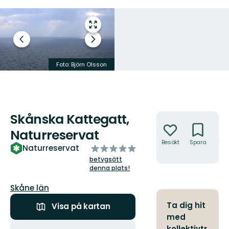
Gå
till
Föregående
Nästa
helskärmsläge
bild
bildspel
Havskräfta och Virgularia.
Foto: Björn Olsson
Foto: PAG Miljöundersökningar
Skånska Kattegatt,
Åtgärder
Naturreservat
Besökt
Spara
Hitt
av
Naturreservat
hit
5
betygsätt
stjärnor
denna plats!
Län:
Skåne län
Ta dig hit
Visa på kartan
med
Åtgärder
kollektivtr