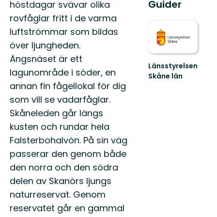
Guider
höstdagar svävar olika
rovfåglar fritt i de varma
luftströmmar som bildas
över ljungheden.
Ängsnäset är ett
Länsstyrelsen
lagunområde i söder, en
Skåne län
annan fin fågellokal för dig
Välkommen
till
som vill se vadarfåglar.
Skånes
Skåneleden går längs
fantastiska
natur!
kusten och rundar hela
Falsterbohalvön. På sin väg
passerar den genom både
den norra och den södra
delen av Skanörs ljungs
naturreservat. Genom
reservatet går en gammal