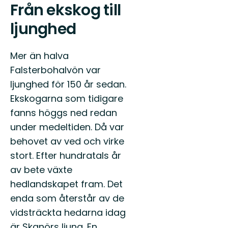
Från ekskog till
ljunghed
Mer än halva
Falsterbohalvön var
ljunghed för 150 år sedan.
Ekskogarna som tidigare
fanns höggs ned redan
under medeltiden. Då var
behovet av ved och virke
stort. Efter hundratals år
av bete växte
hedlandskapet fram. Det
enda som återstår av de
vidsträckta hedarna idag
är Skanörs ljung. En