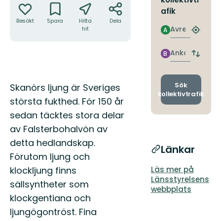
afik
Besökt
Spara
Hitta
Dela
Avresa
hit
A
Hitta
närmas
hållpla
Ankomst
B
Byt
avgång
och
ankomst
Beskrivning
Sök
Skanörs ljung är Sveriges
kollektivtrafik
största fukthed. För 150 år
sedan täcktes stora delar
av Falsterbohalvön av
detta hedlandskap.
Länkar
Förutom ljung och
klockljung finns
Läs mer på
Länsstyrelsens
sällsyntheter som
webbplats
klockgentiana och
ljungögontröst. Fina