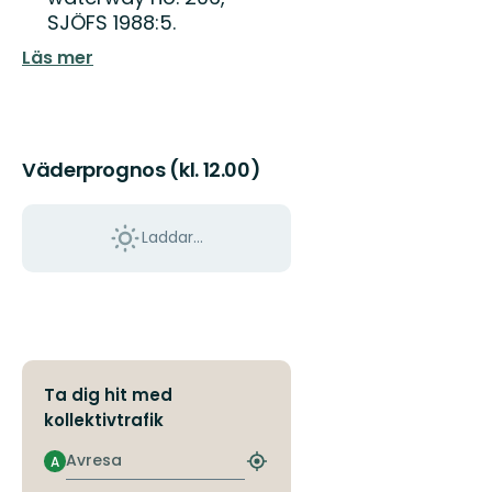
SJÖFS 1988:5.
Läs mer
Väderprognos (kl. 12.00)
Laddar...
Ta dig hit med
kollektivtrafik
Avresa
A
Hitta
närmaste