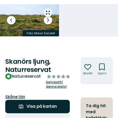
Gå
till
Föregående
Nästa
helskärmsläge
bild
bildspel
Stängselövergång i väster.
Foto: Maria Sandell
Foto: Elin Lygård
Skanörs ljung,
Åtgärder
Naturreservat
Besökt
Spara
Hitt
av
Naturreservat
hit
5
betygsätt
stjärnor
denna plats!
Län:
Skåne län
Ta dig hit
Visa på kartan
med
Åtgärder
kollektivtr