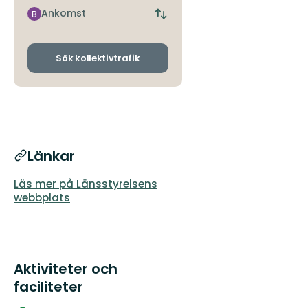
hållplats
Ankomst
B
Byt
avgångs-
och
ankomsthållplatser
Sök kollektivtrafik
Länkar
Läs mer på Länsstyrelsens
webbplats
Aktiviteter och
faciliteter