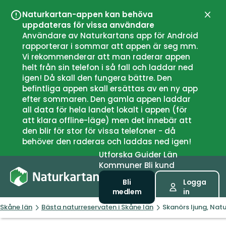
Naturkartan-appen kan behöva
Stän
uppdateras för vissa användare
Användare av Naturkartans app för Android
rapporterar i sommar att appen är seg mm.
Vi rekommenderar att man raderar appen
helt från sin telefon i så fall och laddar ned
igen! Då skall den fungera bättre. Den
befintliga appen skall ersättas av en ny app
efter sommaren. Den gamla appen laddar
all data för hela landet lokalt i appen (för
att klara offline-läge) men det innebär att
den blir för stor för vissa telefoner - då
behöver den raderas och laddas ned igen!
Utforska
Guider
Län
Kommuner
Bli kund
Bli
Logga
medlem
in
Skåne län
Bästa naturreservaten i Skåne län
Skanörs ljung, Nat