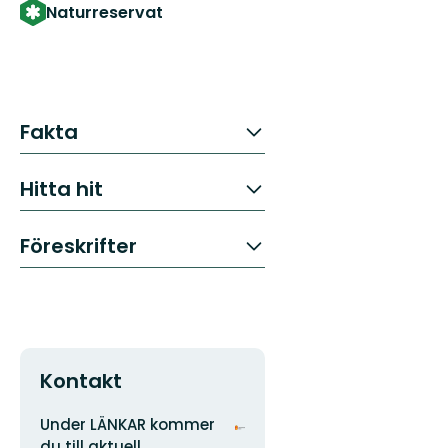
Naturreservat
Fakta
Hitta hit
Föreskrifter
Kontakt
Adress
Organisationens
Under LÄNKAR kommer
logotyp
du till aktuell