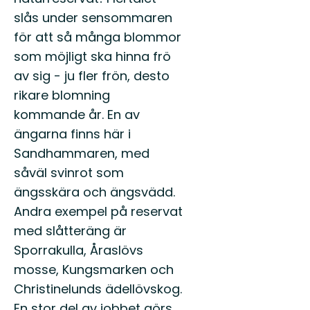
slås under sensommaren
för att så många blommor
som möjligt ska hinna frö
av sig - ju fler frön, desto
rikare blomning
kommande år. En av
ängarna finns här i
Sandhammaren, med
såväl svinrot som
ängsskära och ängsvädd.
Andra exempel på reservat
med slåtteräng är
Sporrakulla, Åraslövs
mosse, Kungsmarken och
Christinelunds ädellövskog.
En stor del av jobbet görs