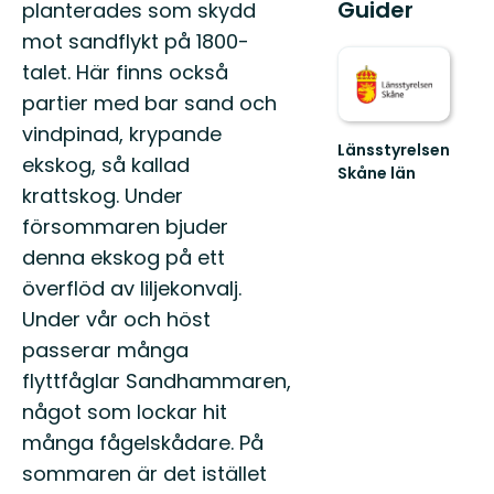
Guider
planterades som skydd
mot sandflykt på 1800-
talet. Här finns också
partier med bar sand och
vindpinad, krypande
Länsstyrelsen
ekskog, så kallad
Skåne län
krattskog. Under
Välkommen
till
försommaren bjuder
Skånes
denna ekskog på ett
fantastiska
natur!
överflöd av liljekonvalj.
Under vår och höst
passerar många
flyttfåglar Sandhammaren,
något som lockar hit
många fågelskådare. På
sommaren är det istället