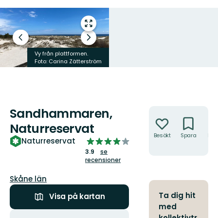
Gå
till
Föregående
Nästa
helskärmsläge
bild
bildspel
Vy från plattformen.
Foto: Carina Zätterström
Foto: Alex Regnér
Sandhammaren,
Åtgärder
Naturreservat
Besökt
Spara
Hitt
3.9291443850267385
Naturreservat
hit
av
3.9
se
5
recensioner
stjärnor
Län:
Skåne län
Ta dig hit
Visa på kartan
med
Åtgärder
kollektivtr