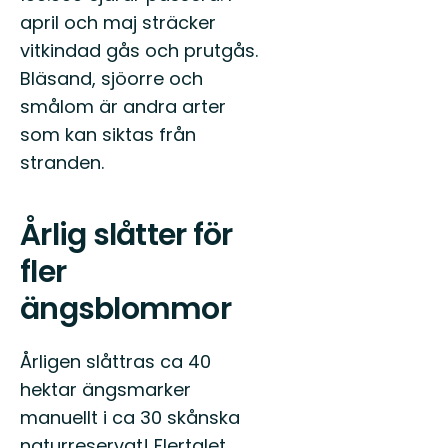
april och maj sträcker
vitkindad gås och prutgås.
Bläsand, sjöorre och
smålom är andra arter
som kan siktas från
stranden.
Årlig slåtter för
fler
ängsblommor
Årligen slåttras ca 40
hektar ängsmarker
manuellt i ca 30 skånska
naturreservat! Flertalet