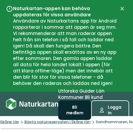
Naturkartan-appen kan behöva
Stän
uppdateras för vissa användare
Användare av Naturkartans app för Android
rapporterar i sommar att appen är seg mm.
Vi rekommenderar att man raderar appen
helt från sin telefon i så fall och laddar ned
igen! Då skall den fungera bättre. Den
befintliga appen skall ersättas av en ny app
efter sommaren. Den gamla appen laddar
all data för hela landet lokalt i appen (för
att klara offline-läge) men det innebär att
den blir för stor för vissa telefoner - då
behöver den raderas och laddas ned igen!
Utforska
Guider
Län
Kommuner
Bli kund
Bli
Logga
medlem
in
Skåne län
Bästa naturreservaten i Skåne län
Sandhammaren, Na