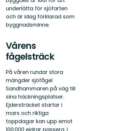
byggdes år 1861 för att
underlätta för sjöfarten
och är idag förklarad som
byggnadsminne.
Vårens
fågelsträck
På våren rundar stora
mängder sjöfågel
Sandhammaren på väg till
sina häckningsplatser.
Ejdersträcket startar i
mars och riktiga
toppdagar kan upp emot
100.000 ejdrar passera. I