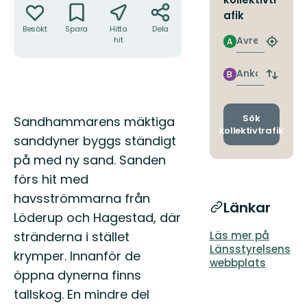
afik
Besökt
Spara
Hitta
Dela
Avresa
hit
A
Hitta
närmas
hållpla
Ankomst
B
Byt
avgång
och
ankomst
Beskrivning
Sök
Sandhammarens mäktiga
kollektivtrafik
sanddyner byggs ständigt
på med ny sand. Sanden
förs hit med
havsströmmarna från
Länkar
Löderup och Hagestad, där
stränderna i stället
Läs mer på
Länsstyrelsens
krymper. Innanför de
webbplats
öppna dynerna finns
tallskog. En mindre del