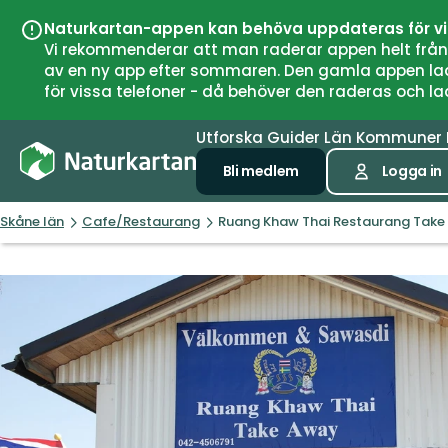
Naturkartan-appen kan behöva uppdateras för v
Vi rekommenderar att man raderar appen helt från si
av en ny app efter sommaren. Den gamla appen laddar
för vissa telefoner - då behöver den raderas och l
Utforska
Guider
Län
Kommuner
Bli medlem
Logga in
Skåne län
Cafe/Restaurang
Ruang Khaw Thai Restaurang Take