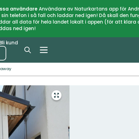
issa användare
Användare av Naturkartans app för Andr
n telefon i så fall och laddar ned igen! Då skall den fun
 all data för hela landet lokalt i appen (för att klara of
addas ned igen!
Bli kund
 away
Gå
till
helskärmsläge