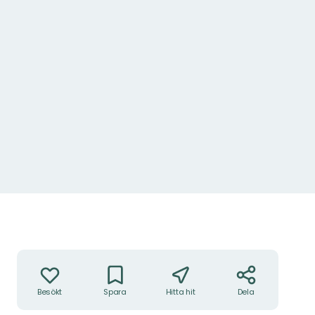
Åtgärder
Besökt
Spara
Hitta hit
Dela