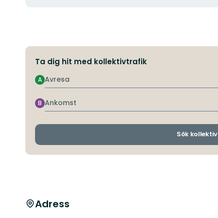
Ta dig hit med kollektivtrafik
Avresa
A
Ankomst
B
Sök kollektiv
Adress