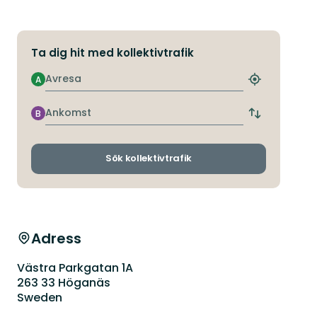
Ta dig hit med kollektivtrafik
Avresa
A
Hitta
närmaste
hållplats
Ankomst
B
Byt
avgångs-
och
ankomsthållp
Sök kollektivtrafik
Adress
Västra Parkgatan 1A
263 33 Höganäs
Sweden