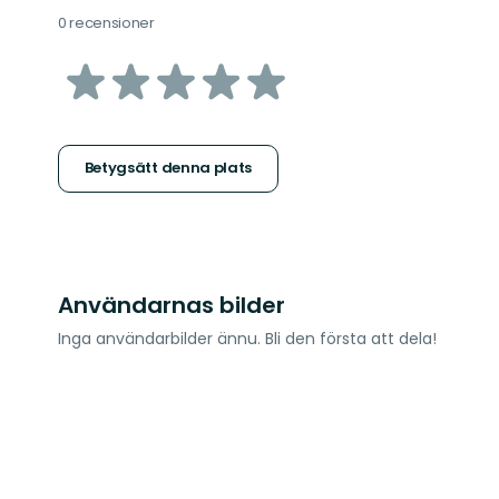
0 recensioner
av
5
stjärnor
Betygsätt denna plats
Användarnas bilder
Inga användarbilder ännu. Bli den första att dela!