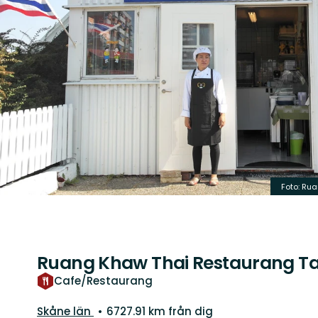
Foto:
Rua
Ruang Khaw Thai Restaurang T
Cafe/Restaurang
Län:
Skåne län
6727.91 km från dig