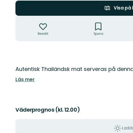
Visa på
Åtgärder
Besökt
Spara
Beskrivning
Autentisk Thailändsk mat serveras på denna 
Läs mer
Väderprognos (kl. 12.00)
Ladda