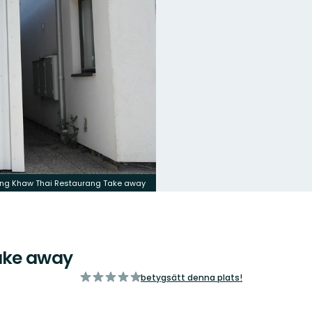
ng Khaw Thai Restaurang Take away
ake away
av
betygsätt denna plats!
5
stjärnor