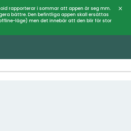
oid rapporterar i sommar att appen är seg mm.
Stän
gera bättre. Den befintliga appen skall ersättas
fline-läge) men det innebär att den blir för stor