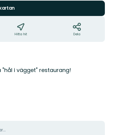
 kartan
Hitta hit
Dela
"hål i vägget" restaurang!
r...