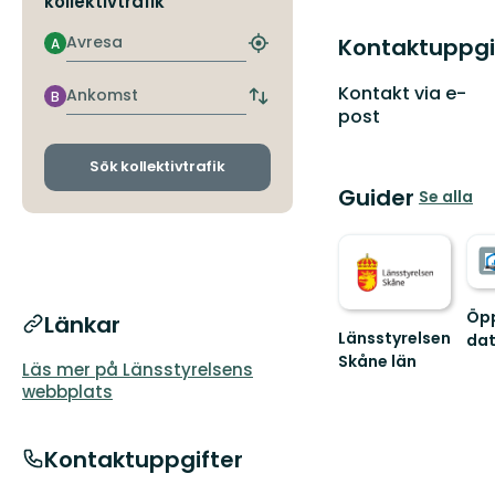
kollektivtrafik
Avresa
Kontaktuppgi
A
Hitta
närmaste
hållplats
Kontakt via e-
Ankomst
B
Byt
post
avgångs-
och
ankomsthållplatser
Sök kollektivtrafik
Guider
Se alla
Öp
Länkar
Länsstyrelsen
da
Skåne län
Läs mer på Länsstyrelsens
Välkommen
webbplats
till
Skånes
fantastiska
Kontaktuppgifter
natur!