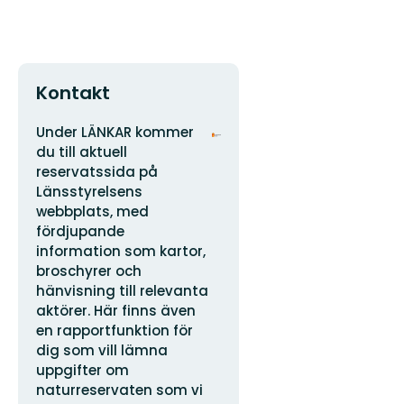
Kontakt
Adress
Organisationens
Under LÄNKAR kommer
logotyp
du till aktuell
reservatssida på
Länsstyrelsens
webbplats, med
fördjupande
information som kartor,
broschyrer och
hänvisning till relevanta
aktörer. Här finns även
en rapportfunktion för
dig som vill lämna
uppgifter om
naturreservaten som vi