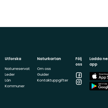
Utforska
Naturkartan
Följ
Ladda ner
oss
app
Naturreservat
Om oss
Facebook
App
Leder
Guider
Store
Län
Kontaktuppgifter
Instagram
App
Kommuner
Store