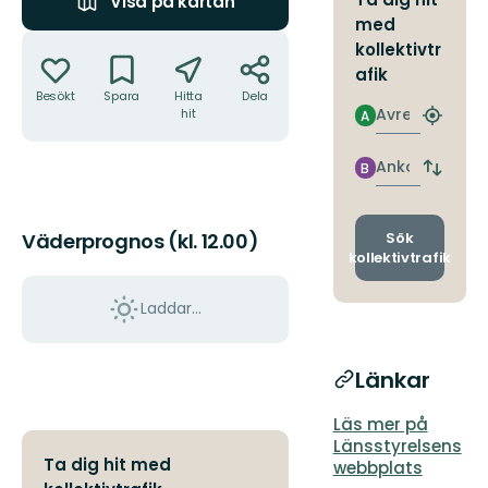
Visa på kartan
med
Åtgärder
kollektivtr
afik
Besökt
Spara
Hitta
Dela
Avresa
hit
A
Hitta
närmas
hållpla
Ankomst
B
Byt
avgång
och
ankomst
Sök
Väderprognos (kl. 12.00)
kollektivtrafik
Laddar...
Länkar
Läs mer på
Länsstyrelsens
Ta dig hit med
webbplats