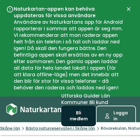
Naturkartan-appen kan behöva
Stän
uppdateras för vissa användare
Användare av Naturkartans app för Android
rapporterar i sommar att appen är seg mm.
Vi rekommenderar att man raderar appen
helt från sin telefon i så fall och laddar ned
igen! Då skall den fungera bättre. Den
befintliga appen skall ersättas av en ny app
efter sommaren. Den gamla appen laddar
all data för hela landet lokalt i appen (för
att klara offline-läge) men det innebär att
den blir för stor för vissa telefoner - då
behöver den raderas och laddas ned igen!
Utforska
Guider
Län
Kommuner
Bli kund
Bli
Logga
medlem
in
Skåne län
Bästa naturreservaten i Skåne län
Rövarekulan, Natur