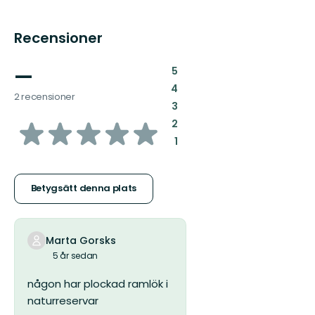
Recensioner
—
:
5
:
4
2 recensioner
:
3
av
:
2
:
1
5
stjärnor
Betygsätt denna plats
Marta Gorsks
5 år sedan
någon har plockad ramlök i
naturreservar