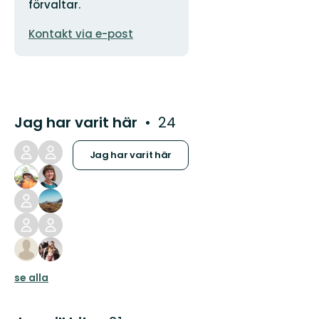
förvaltar.
E-
Kontakt via e-post
postadress
Jag har varit här
24
Jag har varit här
se alla