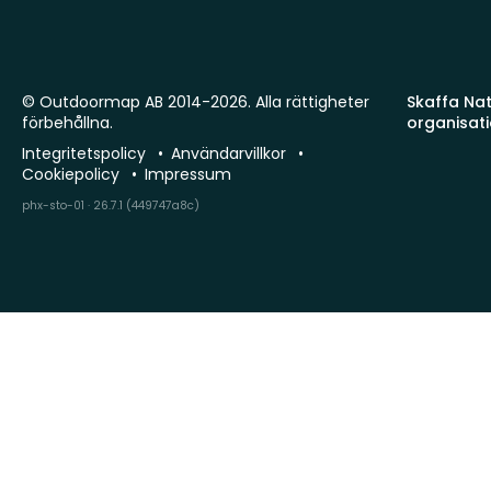
© Outdoormap AB 2014-2026. Alla rättigheter
Skaffa Natu
förbehållna.
organisat
Integritetspolicy
Användarvillkor
Cookiepolicy
Impressum
phx-sto-01 · 26.7.1 (449747a8c)