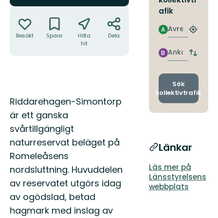
Åtgärder
afik
Avresa
A
Hitta
Besökt
Spara
Hitta
Dela
närmas
hit
hållpla
Ankomst
B
Byt
avgång
och
ankomst
Sök
kollektivtrafik
Beskrivning
Riddarehagen-Simontorp
är ett ganska
svårtillgängligt
naturreservat beläget på
Länkar
Romeleåsens
Läs mer på
nordsluttning. Huvuddelen
Länsstyrelsens
av reservatet utgörs idag
webbplats
av ogödslad, betad
hagmark med inslag av