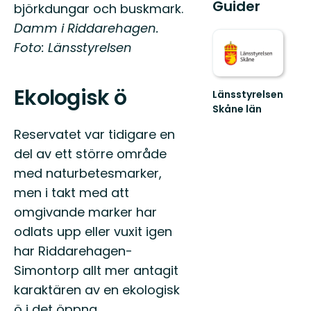
Guider
björkdungar och buskmark.
Damm i Riddarehagen.
Foto: Länsstyrelsen
Ekologisk ö
Länsstyrelsen
Skåne län
Välkommen
Reservatet var tidigare en
till
Skånes
del av ett större område
fantastiska
med naturbetesmarker,
natur!
men i takt med att
omgivande marker har
odlats upp eller vuxit igen
har Riddarehagen-
Simontorp allt mer antagit
karaktären av en ekologisk
ö i det öppna