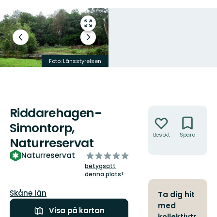
Gå
till
Föregående
Nästa
helskärmsläge
bild
bildspel
Ätlig groda.
Foto: Länsstyrelsen
Foto: Alex Regnér
Riddarehagen-
Åtgärder
Simontorp,
Besökt
Spara
Hitt
Naturreservat
hit
av
Naturreservat
5
betygsätt
stjärnor
denna plats!
Län:
Skåne län
Ta dig hit
med
Visa på kartan
kollektivtr