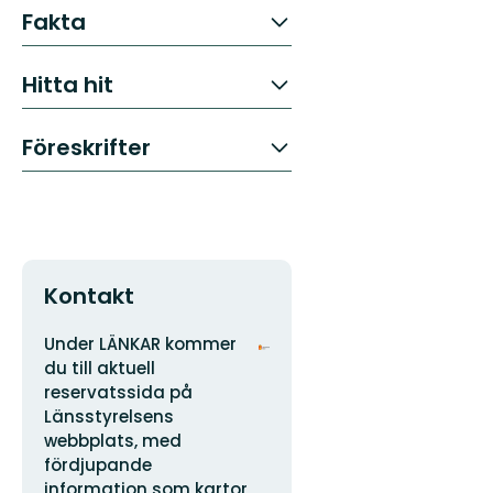
Fakta
Hitta hit
Föreskrifter
Kontakt
Adress
Organisationens
Under LÄNKAR kommer
logotyp
du till aktuell
reservatssida på
Länsstyrelsens
webbplats, med
fördjupande
information som kartor,