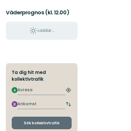
Väderprognos (kl. 12.00)
Laddar...
Ta dig hit med
kollektivtrafik
Avresa
A
Hitta
närmaste
hållplats
Ankomst
B
Byt
avgångs-
och
ankomsthållplatser
Sök kollektivtrafik