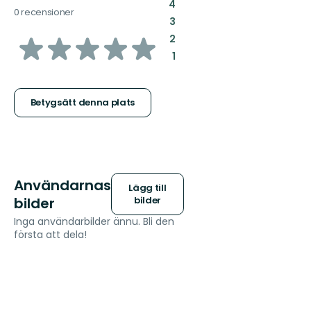
:
4
0 recensioner
:
3
av
:
2
:
1
5
stjärnor
Betygsätt denna plats
Användarnas
Lägg till
bilder
bilder
Inga användarbilder ännu. Bli den
första att dela!