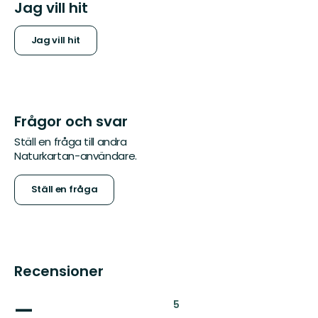
Jag vill hit
Jag vill hit
Frågor och svar
Ställ en fråga till andra
Naturkartan-användare.
Ställ en fråga
Recensioner
—
:
5