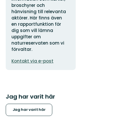
broschyrer och
hänvisning till relevanta
aktörer. Här finns även
en rapportfunktion för
dig som vill lämna
uppgifter om
naturreservaten som vi
förvaltar.
E-
Kontakt via e-post
postadress
Jag har varit här
Jag har varit här