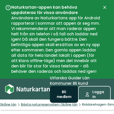
Naturkartan-appen kan behöva
Stän
uppdateras för vissa användare
Användare av Naturkartans app för Android
rapporterar i sommar att appen är seg mm.
Vi rekommenderar att man raderar appen
helt från sin telefon i så fall och laddar ned
igen! Då skall den fungera bättre. Den
befintliga appen skall ersättas av en ny app
efter sommaren. Den gamla appen laddar
all data för hela landet lokalt i appen (för
att klara offline-läge) men det innebär att
den blir för stor för vissa telefoner - då
behöver den raderas och laddas ned igen!
Utforska
Guider
Län
Kommuner
Bli kund
Bli
Logga
medlem
in
Skåne län
Bästa naturreservaten i Skåne län
Riddarehagen-Simo