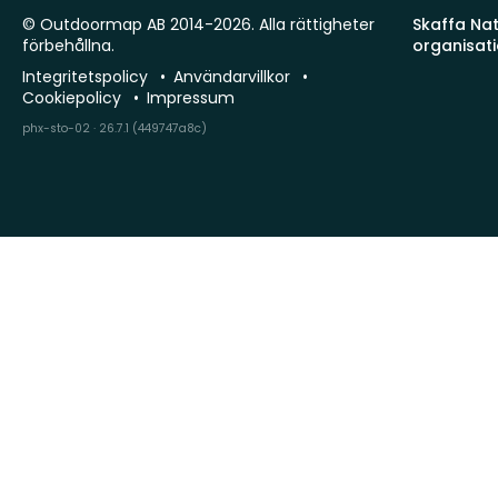
© Outdoormap AB 2014-2026. Alla rättigheter
Skaffa Natu
förbehållna.
organisat
Integritetspolicy
Användarvillkor
Cookiepolicy
Impressum
phx-sto-02 · 26.7.1 (449747a8c)