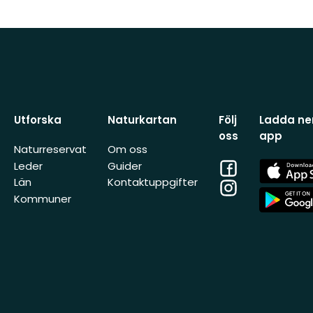
Utforska
Naturkartan
Följ
Ladda ner
oss
app
Naturreservat
Om oss
Facebook
App
Leder
Guider
Store
Län
Kontaktuppgifter
Instagram
App
Kommuner
Store