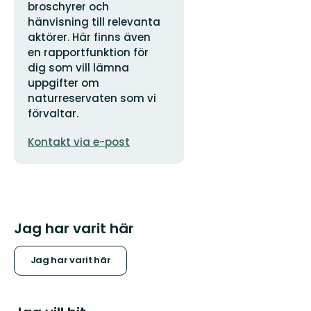
broschyrer och
hänvisning till relevanta
aktörer. Här finns även
en rapportfunktion för
dig som vill lämna
uppgifter om
naturreservaten som vi
förvaltar.
E-
Kontakt via e-post
postadress
Jag har varit här
Jag har varit här