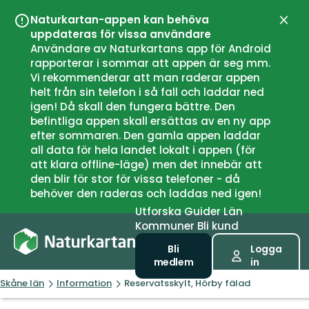
Naturkartan-appen kan behöva
Stän
uppdateras för vissa användare
Användare av Naturkartans app för Android
rapporterar i sommar att appen är seg mm.
Vi rekommenderar att man raderar appen
helt från sin telefon i så fall och laddar ned
igen! Då skall den fungera bättre. Den
befintliga appen skall ersättas av en ny app
efter sommaren. Den gamla appen laddar
all data för hela landet lokalt i appen (för
att klara offline-läge) men det innebär att
den blir för stor för vissa telefoner - då
behöver den raderas och laddas ned igen!
Utforska
Guider
Län
Kommuner
Bli kund
Bli
Logga
medlem
in
Skåne län
Information
Reservatsskylt, Hörby fälad