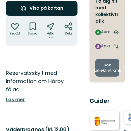
Ta dig hit
med
Visa på kartan
kollektivtr
Åtgärder
afik
Avresa
A
Besökt
Spara
Hitta
Dela
Hitta
hit
närmas
hållpla
Ankomst
B
Byt
avgång
och
ankomst
Sök
kollektivtrafik
Beskrivning
Reservatsskylt med
information om Hörby
fälad.
Läs mer
Guider
Väderprognos (kl. 12.00)