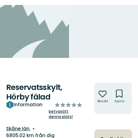
Reservatsskylt,
Åtgärder
Hörby fälad
Besökt
Spara
Hitt
av
Information
hit
5
betygsätt
denna plats!
stjärnor
Län:
Skåne län
6805.02 km från dig