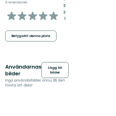
0 recensioner
:
3
av
:
2
:
1
5
stjärnor
Betygsätt denna plats
Användarnas
Lägg till
bilder
bilder
Inga användarbilder ännu. Bli den
första att dela!