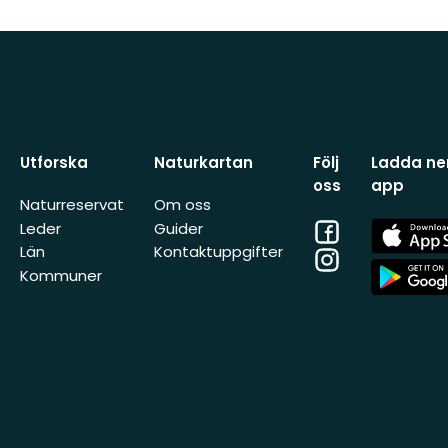
Utforska
Naturkartan
Följ
Ladda ner
oss
app
Naturreservat
Om oss
Facebook
App
Leder
Guider
Store
Län
Kontaktuppgifter
Instagram
App
Kommuner
Store