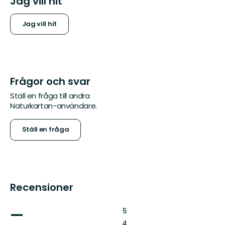
Jag vill hit
Jag vill hit
Frågor och svar
Ställ en fråga till andra
Naturkartan-användare.
Ställ en fråga
Recensioner
—
:
5
:
4