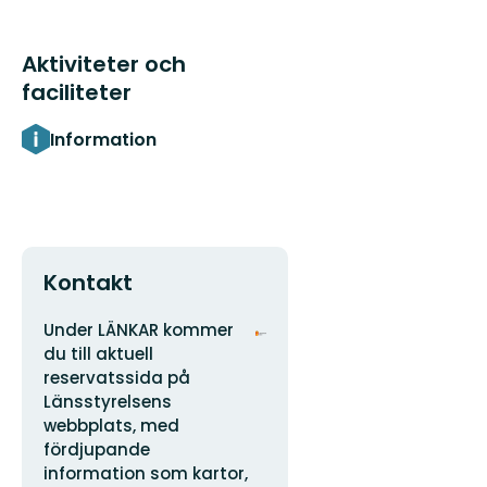
Aktiviteter och
faciliteter
Information
Kontakt
Adress
Organisationens
Under LÄNKAR kommer
logotyp
du till aktuell
reservatssida på
Länsstyrelsens
webbplats, med
fördjupande
information som kartor,