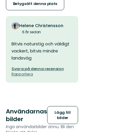
stjärnor
Betygsätt denna plats
Helene Christensson
6 år sedan
Bitvis naturstig och väldigt
vackert, bitvis mindre
landsväg
Svara på denna recension
Rapportera
Användarnas
Lägg till
bilder
bilder
Inga användarbilder ännu. Bli den