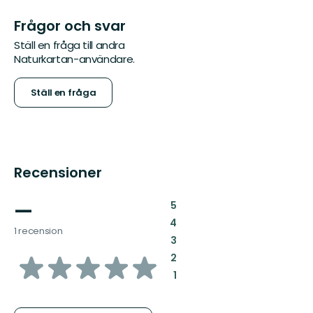
Frågor och svar
Ställ en fråga till andra
Naturkartan-användare.
Ställ en fråga
Recensioner
—
:
5
:
4
1 recension
:
3
av
:
2
:
1
5