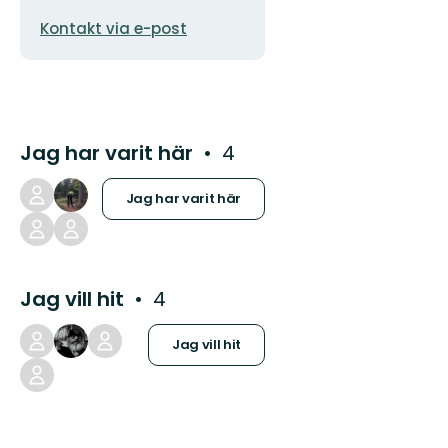
E-
Kontakt via e-post
postadress
Jag har varit här
4
Jag har varit här
Jag vill hit
4
Jag vill hit