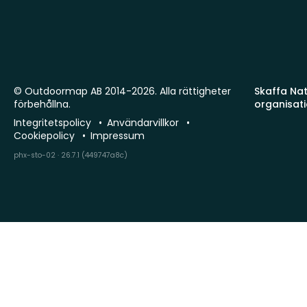
© Outdoormap AB 2014-2026. Alla rättigheter
Skaffa Natu
förbehållna.
organisat
Integritetspolicy
Användarvillkor
Cookiepolicy
Impressum
phx-sto-02 · 26.7.1 (449747a8c)