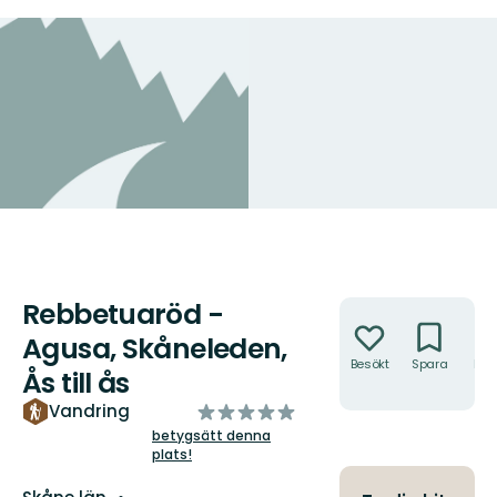
Rebbetuaröd -
Åtgärder
Agusa, Skåneleden,
Besökt
Spara
Hitt
Ås till ås
hit
av
Vandring
5
betygsätt denna
plats!
stjärnor
Län: