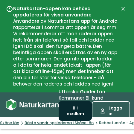
Naturkartan-appen kan behöva
Stän
uppdateras för vissa användare
Användare av Naturkartans app för Android
rapporterar i sommar att appen är seg mm.
Vi rekommenderar att man raderar appen
helt från sin telefon i så fall och laddar ned
igen! Då skall den fungera bättre. Den
befintliga appen skall ersättas av en ny app
efter sommaren. Den gamla appen laddar
all data för hela landet lokalt i appen (för
att klara offline-läge) men det innebär att
den blir för stor för vissa telefoner - då
behöver den raderas och laddas ned igen!
Utforska
Guider
Län
Kommuner
Bli kund
Bli
Logga
medlem
in
Skåne län
Bästa vandringslederna i Skåne län
Rebbetuaröd - Agu