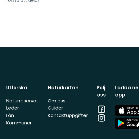
första att dela!
Utforska
Naturkartan
Följ
Ladda ner
oss
app
Naturreservat
Om oss
Facebook
App
Leder
Guider
Store
Län
Kontaktuppgifter
Instagram
App
Kommuner
Store