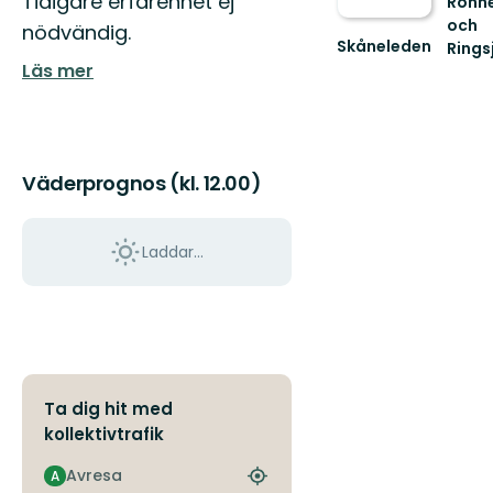
Tidigare erfarenhet ej
Rönne
och
nödvändig.
Skåneleden
Rings
Vatte
Läs mer
upplev
du
bär
med
dig
Väderprognos (kl. 12.00)
länge!
Laddar...
Ta dig hit med
kollektivtrafik
Avresa
A
Hitta