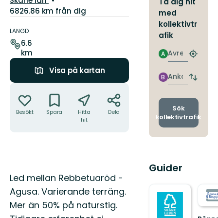
Skåne län
Ta dig hit
6826.86 km från dig
med
Information
kollektivtr
om
LÄNGD
afik
leden
6.6
km
Avresa
A
Hitta
närmas
Visa på kartan
hållpla
Ankomst
B
Byt
Åtgärder
avgång
och
ankomst
Sök
Besökt
Spara
Hitta
Dela
kollektivtrafik
hit
Guider
Beskrivning
Led mellan Rebbetuaröd -
Agusa. Varierande terräng.
Mer än 50% på naturstig.