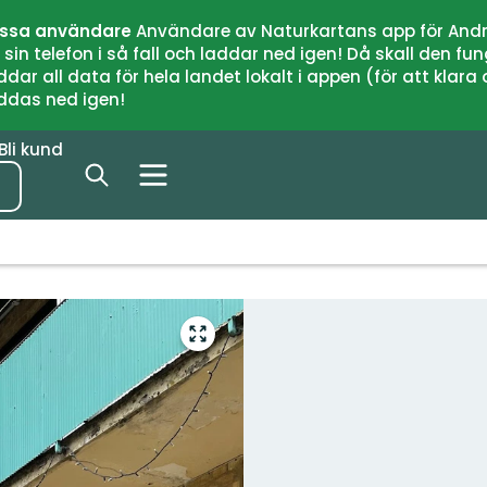
issa användare
Användare av Naturkartans app för Andr
n telefon i så fall och laddar ned igen! Då skall den fun
 all data för hela landet lokalt i appen (för att klara of
addas ned igen!
Bli kund
Gå
till
helskärmsläge