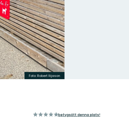
Foto:
Robert Ilijason
av
betygsätt denna plats!
5
stjärnor