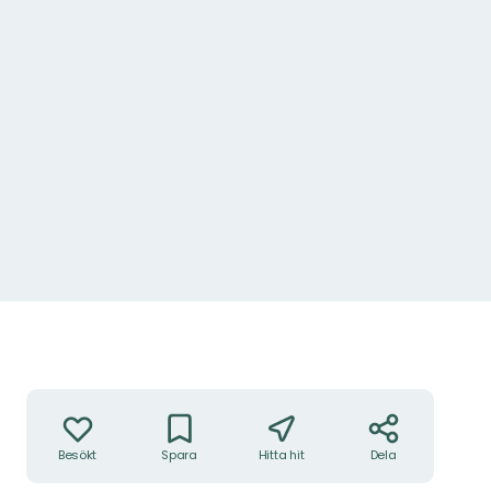
Åtgärder
Besökt
Spara
Hitta hit
Dela