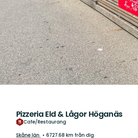
Pizzeria Eld & Lågor Höganäs
Cafe/Restaurang
Län:
Skåne län
6727.68 km från dig