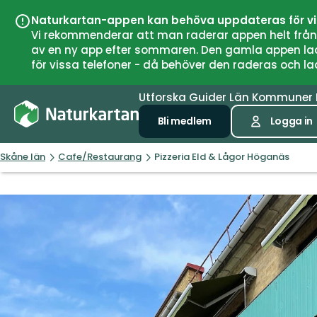
Naturkartan-appen kan behöva uppdateras för v
Vi rekommenderar att man raderar appen helt från si
av en ny app efter sommaren. Den gamla appen laddar
för vissa telefoner - då behöver den raderas och l
Utforska
Guider
Län
Kommuner
Bli medlem
Logga in
Skåne län
Cafe/Restaurang
Pizzeria Eld & Lågor Höganäs