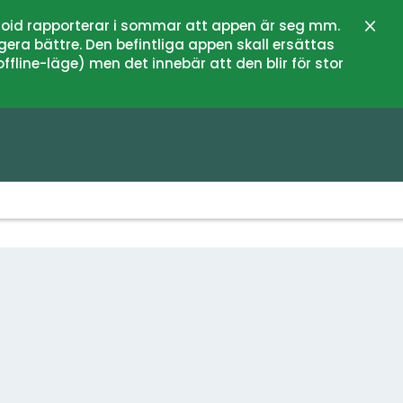
oid rapporterar i sommar att appen är seg mm.
Stän
gera bättre. Den befintliga appen skall ersättas
fline-läge) men det innebär att den blir för stor