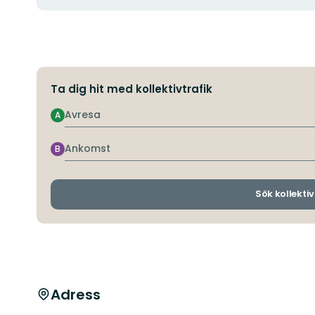
Ta dig hit med kollektivtrafik
Avresa
A
Ankomst
B
Sök kollektiv
Adress