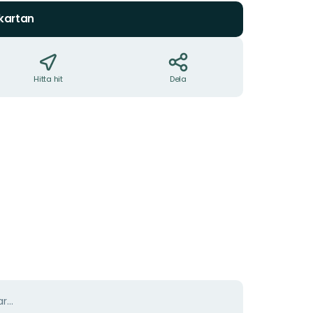
 kartan
Hitta hit
Dela
r...