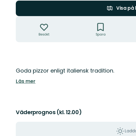
Visa på
Åtgärder
Besökt
Spara
Beskrivning
Goda pizzor enligt italiensk tradition.
Läs mer
Väderprognos (kl. 12.00)
Ladda