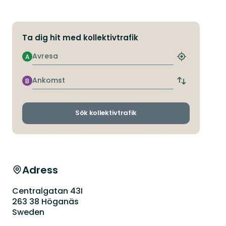
Ta dig hit med kollektivtrafik
Avresa
A
Hitta
närmaste
hållplats
Ankomst
B
Byt
avgångs-
och
ankomsthållp
Sök kollektivtrafik
Adress
Centralgatan 43I
263 38 Höganäs
Sweden