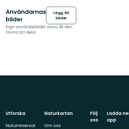
Användarnas
Lägg till
bilder
bilder
Inga användarbilder ännu. Bli den
första att dela!
Utforska
Naturkartan
Följ
Ladda ner
oss
app
Naturreservat
Om oss