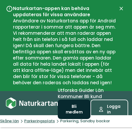
Naturkartan-appen kan behöva
Stän
uppdateras för vissa användare
Användare av Naturkartans app för Android
rapporterar i sommar att appen är seg mm.
Vi rekommenderar att man raderar appen
helt från sin telefon i så fall och laddar ned
igen! Då skall den fungera bättre. Den
befintliga appen skall ersättas av en ny app
efter sommaren. Den gamla appen laddar
all data för hela landet lokalt i appen (för
att klara offline-läge) men det innebär att
den blir för stor för vissa telefoner - då
behöver den raderas och laddas ned igen!
Utforska
Guider
Län
Kommuner
Bli kund
Bli
Logga
medlem
in
Skåne län
Parkeringsplats
Parkering, Sandby backar