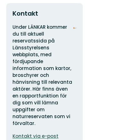
Kontakt
Adress
Organisationens
Under LÄNKAR kommer
logotyp
du till aktuell
reservatssida på
Länsstyrelsens
webbplats, med
fördjupande
information som kartor,
broschyrer och
hänvisning till relevanta
aktörer. Här finns även
en rapportfunktion för
dig som vill lämna
uppgifter om
naturreservaten som vi
förvaltar.
E-
Kontakt via e-post
postadress