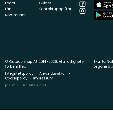
Facebook
App
Leder
Guider
Store
Län
Kontaktuppgifter
Instagram
App
Kommuner
Store
© Outdoormap AB 2014-2026. Alla rättigheter
Skaffa Natu
förbehållna.
organisat
Integritetspolicy
Användarvillkor
Cookiepolicy
Impressum
phx-sto-01 · 26.7.1 (449747a8c)