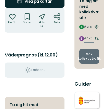
Ta dig hit
Visa på kartan
med
Åtgärder
kollektivtr
afik
Besökt
Spara
Hitta
Dela
Avresa
hit
A
Hitta
närmas
hållpla
Ankomst
B
Byt
avgång
och
ankomst
Sök
Väderprognos (kl. 12.00)
kollektivtrafik
Laddar...
Guider
Ta dig hit med