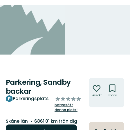
Parkering, Sandby
Åtgärder
backar
Besökt
Spara
Hitt
av
Parkeringsplats
hit
5
betygsätt
stjärnor
denna plats!
Län:
Skåne län
6861.01 km från dig