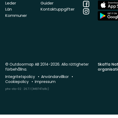
Facebook
App
Leder
Guider
Store
Län
Kontaktuppgifter
Instagram
App
Kommuner
Store
© Outdoormap AB 2014-2026. Alla rättigheter
Skaffa Natu
förbehållna.
organisat
Integritetspolicy
Användarvillkor
Cookiepolicy
Impressum
phx-sto-02 · 26.7.1 (449747a8c)