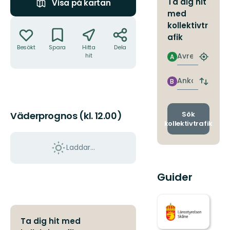
Ta dig hit
Visa på kartan
med
Åtgärder
kollektivtr
afik
Besökt
Spara
Hitta
Dela
Avresa
hit
A
Hitta
närmas
hållpla
Ankomst
B
Byt
avgång
och
ankomst
Sök
Väderprognos (kl. 12.00)
kollektivtrafik
Laddar...
Guider
Ta dig hit med