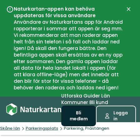
Naturkartan-appen kan behöva
Stän
uppdateras för vissa användare
Användare av Naturkartans app för Android
rapporterar i sommar att appen är seg mm.
Vi rekommenderar att man raderar appen
helt från sin telefon i så fall och laddar ned
igen! Då skall den fungera bättre. Den
befintliga appen skall ersättas av en ny app
efter sommaren. Den gamla appen laddar
all data för hela landet lokalt i appen (för
att klara offline-läge) men det innebär att
den blir för stor för vissa telefoner - då
behöver den raderas och laddas ned igen!
Utforska
Guider
Län
Kommuner
Bli kund
Bli
Logga
medlem
in
Skåne län
Parkeringsplats
Parkering, Prästängen