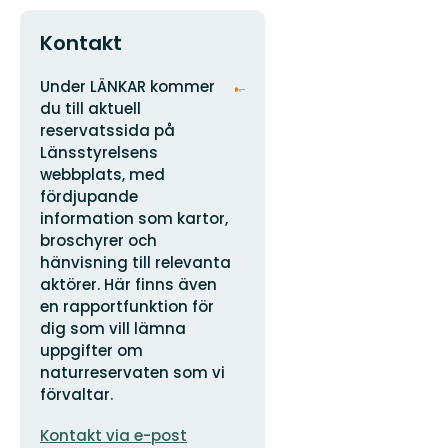
Kontakt
Adress
Organisationens
Under LÄNKAR kommer
logotyp
du till aktuell
reservatssida på
Länsstyrelsens
webbplats, med
fördjupande
information som kartor,
broschyrer och
hänvisning till relevanta
aktörer. Här finns även
en rapportfunktion för
dig som vill lämna
uppgifter om
naturreservaten som vi
förvaltar.
E-
Kontakt via e-post
postadress