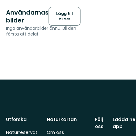
Användarnas
Lägg till
bilder
bilder
Inga användarbilder ännu. Bli den
första att dela!
Utforska
Naturkartan
Följ
Ladda ner
oss
app
Naturreservat
Om oss