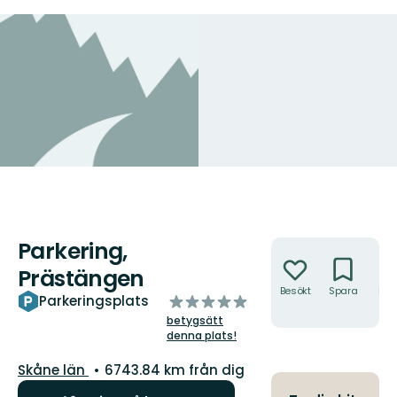
Parkering,
Åtgärder
Prästängen
Besökt
Spara
Hitt
av
Parkeringsplats
hit
5
betygsätt
stjärnor
denna plats!
Län:
Skåne län
6743.84 km från dig