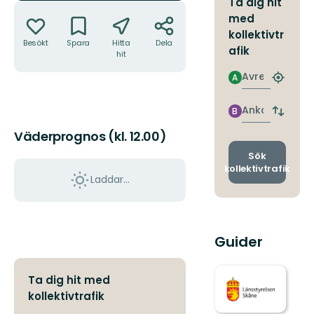
Ta dig hit
Åtgärder
med
kollektivtr
Besökt
Spara
Hitta
Dela
afik
hit
Avresa
A
Hitta
närmas
hållpla
Ankomst
B
Byt
avgång
Väderprognos (kl. 12.00)
och
ankomst
Sök
kollektivtrafik
Laddar...
Guider
Ta dig hit med
kollektivtrafik