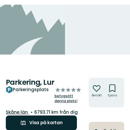
Parkering, Lur
Åtgärder
av
Parkeringsplats
5
Besökt
Spara
Hitt
betygsätt
hit
stjärnor
denna plats!
Län:
Skåne län
6793.71 km från dig
Visa på kartan