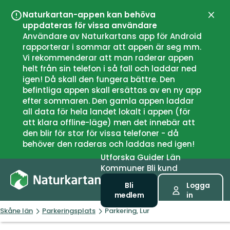
Naturkartan-appen kan behöva
Stän
uppdateras för vissa användare
Användare av Naturkartans app för Android
rapporterar i sommar att appen är seg mm.
Vi rekommenderar att man raderar appen
helt från sin telefon i så fall och laddar ned
igen! Då skall den fungera bättre. Den
befintliga appen skall ersättas av en ny app
efter sommaren. Den gamla appen laddar
all data för hela landet lokalt i appen (för
att klara offline-läge) men det innebär att
den blir för stor för vissa telefoner - då
behöver den raderas och laddas ned igen!
Utforska
Guider
Län
Kommuner
Bli kund
Bli
Logga
medlem
in
Skåne län
Parkeringsplats
Parkering, Lur