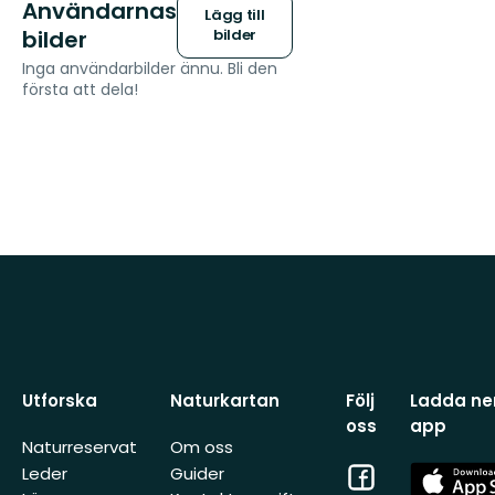
Användarnas
Lägg till
bilder
bilder
Inga användarbilder ännu. Bli den
första att dela!
Utforska
Naturkartan
Följ
Ladda ner
oss
app
Naturreservat
Om oss
Facebook
App
Leder
Guider