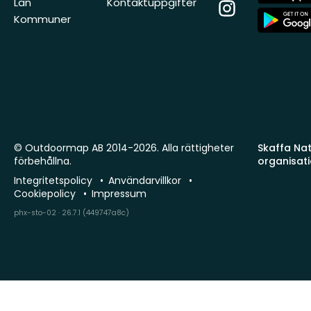
Store
Län
Kontaktuppgifter
Instagram
App
Kommuner
Store
© Outdoormap AB 2014-2026. Alla rättigheter
Skaffa Natu
förbehållna.
organisat
Integritetspolicy
Användarvillkor
Cookiepolicy
Impressum
phx-sto-02 · 26.7.1 (449747a8c)