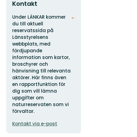
Kontakt
Adress
Organisationens
Under LÄNKAR kommer
logotyp
du till aktuell
reservatssida på
Länsstyrelsens
webbplats, med
fördjupande
information som kartor,
broschyrer och
hänvisning till relevanta
aktörer. Här finns även
en rapportfunktion för
dig som vill lämna
uppgifter om
naturreservaten som vi
förvaltar.
E-
Kontakt via e-post
postadress